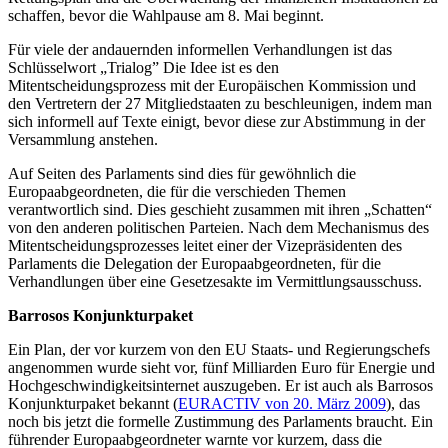
schaffen, bevor die Wahlpause am 8. Mai beginnt.
Für viele der andauernden informellen Verhandlungen ist das
Schlüsselwort „Trialog” Die Idee ist es den
Mitentscheidungsprozess mit der Europäischen Kommission und
den Vertretern der 27 Mitgliedstaaten zu beschleunigen, indem man
sich informell auf Texte einigt, bevor diese zur Abstimmung in der
Versammlung anstehen.
Auf Seiten des Parlaments sind dies für gewöhnlich die
Europaabgeordneten, die für die verschieden Themen
verantwortlich sind. Dies geschieht zusammen mit ihren „Schatten“
von den anderen politischen Parteien. Nach dem Mechanismus des
Mitentscheidungsprozesses leitet einer der Vizepräsidenten des
Parlaments die Delegation der Europaabgeordneten, für die
Verhandlungen über eine Gesetzesakte im Vermittlungsausschuss.
Barrosos Konjunkturpaket
Ein Plan, der vor kurzem von den EU Staats- und Regierungschefs
angenommen wurde sieht vor, fünf Milliarden Euro für Energie und
Hochgeschwindigkeitsinternet auszugeben. Er ist auch als Barrosos
Konjunkturpaket bekannt (
EURACTIV von 20. März 2009
), das
noch bis jetzt die formelle Zustimmung des Parlaments braucht. Ein
führender Europaabgeordneter warnte vor kurzem, dass die