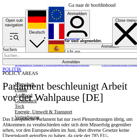
Ga naar de hoofdinhoud
Anmelden
Open sub
Close menu
English
navigation
Deutsch
Français
Sie sind abgemeldet.
Anmelden
Suchen
Licht aus
Español
Anmelden
Ukraine
Politik
Verteidigung
Rapporteur
Newsletters
Event
POLITIK
POLICY AREAS
Parlament beschleunigt Arbeit
Wirtschaft
Politik
vor der Wahlpause [DE]
Agrifood
Gesundheit
Tech
Energie, Umwelt & Transport
Verteidigung
Das Europäische Parlament hat nur zwei Plenarsitzungen übrig, um
Abkommen zu verabschieden oder sich dem Misserfolg gegenüber
sehen, vor den Europawahlen im Juni, über diverse Gesetze keine
Übereinkunft getroffen zu haben, da viele der 785 EU-