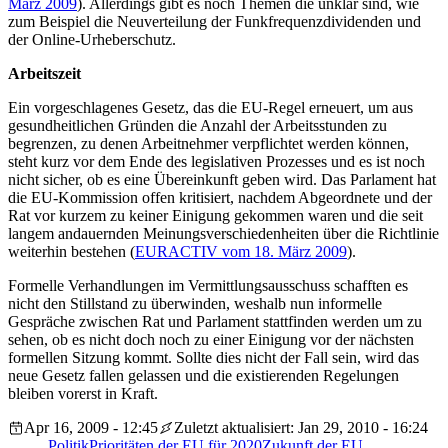
März 2009
). Allerdings gibt es noch Themen die unklar sind, wie
zum Beispiel die Neuverteilung der Funkfrequenzdividenden und
der Online-Urheberschutz.
Arbeitszeit
Ein vorgeschlagenes Gesetz, das die EU-Regel erneuert, um aus
gesundheitlichen Gründen die Anzahl der Arbeitsstunden zu
begrenzen, zu denen Arbeitnehmer verpflichtet werden können,
steht kurz vor dem Ende des legislativen Prozesses und es ist noch
nicht sicher, ob es eine Übereinkunft geben wird. Das Parlament hat
die EU-Kommission offen kritisiert, nachdem Abgeordnete und der
Rat vor kurzem zu keiner Einigung gekommen waren und die seit
langem andauernden Meinungsverschiedenheiten über die Richtlinie
weiterhin bestehen (
EURACTIV vom 18. März 2009
).
Formelle Verhandlungen im Vermittlungsausschuss schafften es
nicht den Stillstand zu überwinden, weshalb nun informelle
Gespräche zwischen Rat und Parlament stattfinden werden um zu
sehen, ob es nicht doch noch zu einer Einigung vor der nächsten
formellen Sitzung kommt. Sollte dies nicht der Fall sein, wird das
neue Gesetz fallen gelassen und die existierenden Regelungen
bleiben vorerst in Kraft.
Apr 16, 2009 - 12:45
Zuletzt aktualisiert: Jan 29, 2010 - 16:24
Politik
Prioritäten der EU für 2020
Zukunft der EU