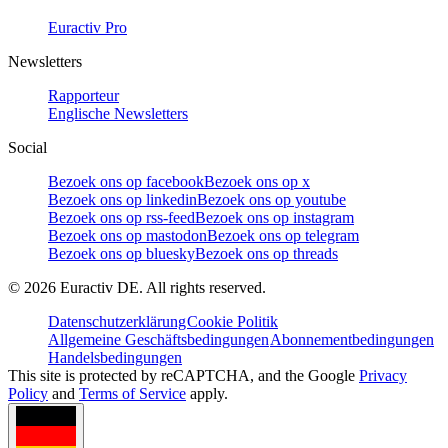
Euractiv Pro
Newsletters
Rapporteur
Englische Newsletters
Social
Bezoek ons op facebook
Bezoek ons op x
Bezoek ons op linkedin
Bezoek ons op youtube
Bezoek ons op rss-feed
Bezoek ons op instagram
Bezoek ons op mastodon
Bezoek ons op telegram
Bezoek ons op bluesky
Bezoek ons op threads
©
2026
Euractiv DE. All rights reserved.
Datenschutzerklärung
Cookie Politik
Allgemeine Geschäftsbedingungen
Abonnementbedingungen
Handelsbedingungen
This site is protected by reCAPTCHA, and the Google
Privacy
Policy
and
Terms of Service
apply.