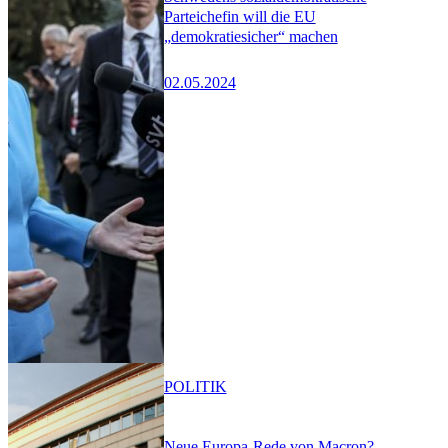
Parteichefin will die EU
„demokratiesicher“ machen
02.05.2024
POLITIK
Neue Europa-Rede von Macron?