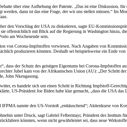
Debatte über
eine Aufhebung der Patente. „Das ist eine Diskussion, für 
gt werden, dann ist das eine Frage, der wir
uns stellen müssen.“ Im Mom
aas.
 über
den Vorschlag der USA zu diskutieren, sagte EU-Kommissionsprä
sie offensichtlich mit Blick auf
die Regierung in Washington hinzu, die
Porto am Wochenende sein.
tion von
Corona-Impfstoffen verwiesen. Nach Angaben von Kommissio
sächlich produzieren könnten. Deshalb sei beispielsweise
ein Ende von 
ür“,
dass der Schutz des geistigen Eigentums bei Corona-Impfstoffen 
lrechter Jubel kam von der
Afrikanischen Union (AU): „Der Schritt de
de, John Nkengasong.
itter, es
handele sich um einen Schritt in Richtung Impfstoff-Gerechti
rklärte, US-Präsident Joe Biden
habe klar gemacht, „dass die USA das
and IFPMA
nannte den US-Vorstoß „enttäuschend“; Aktienkurse von Kon
hin unter Druck, sagt Gabriel Felbermayr, Präsident des Instituts für
ckfahren könnten, wenn nicht gewährleistet sei, dass neue Wirkstoffe