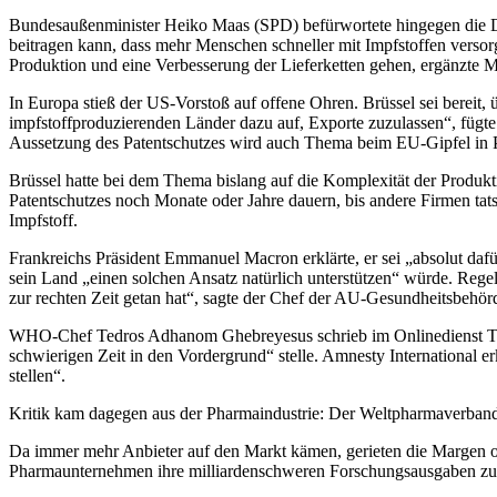
Bundesaußenminister Heiko Maas (SPD) befürwortete hingegen die 
beitragen kann, dass mehr Menschen
schneller mit Impfstoffen versor
Produktion und eine Verbesserung der Lieferketten gehen,
ergänzte M
In Europa stieß der US-Vorstoß auf offene Ohren. Brüssel sei bereit,
impfstoffproduzierenden
Länder dazu auf, Exporte zuzulassen“, fügte 
Aussetzung des Patentschutzes wird auch Thema beim
EU-Gipfel in 
Brüssel hatte bei dem Thema bislang auf die Komplexität der Produk
Patentschutzes noch Monate oder Jahre dauern,
bis andere Firmen tat
Impfstoff.
Frankreichs Präsident Emmanuel Macron erklärte, er sei „absolut daf
sein Land „einen
solchen Ansatz natürlich unterstützen“ würde. Rege
zur rechten Zeit getan hat“, sagte der Chef
der AU-Gesundheitsbehör
WHO-Chef Tedros Adhanom Ghebreyesus schrieb im Onlinedienst Tw
schwierigen Zeit in den
Vordergrund“ stelle. Amnesty International e
stellen“.
Kritik kam dagegen aus der Pharmaindustrie: Der Weltpharmaverb
Da immer mehr Anbieter auf den Markt kämen, gerieten die Margen ohne
Pharmaunternehmen ihre milliardenschweren Forschungsausgaben zurü