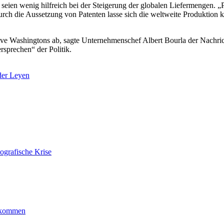
n seien
wenig hilfreich bei der Steigerung der globalen Liefermengen. „
Durch die Aussetzung von
Patenten lasse sich die weltweite Produktion ku
tive
Washingtons ab, sagte Unternehmenschef Albert Bourla der Nachri
sprechen“ der Politik.
der Leyen
ografische Krise
ankommen