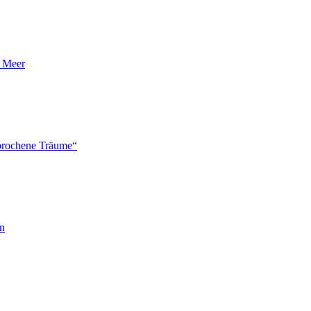
n Meer
brochene Träume“
en