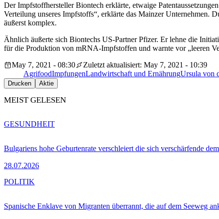
Der Impfstoffhersteller Biontech erklärte, etwaige Patentaussetzunge
Verteilung unseres
Impfstoffs“, erklärte das Mainzer Unternehmen. 
äußerst komplex.
Ähnlich äußerte sich Biontechs US-Partner Pfizer. Er lehne die Initia
für die Produktion von
mRNA-Impfstoffen und warnte vor „leeren Ver
May 7, 2021 - 08:30
Zuletzt aktualisiert: May 7, 2021 - 10:39
Agrifood
Impfungen
Landwirtschaft und Ernährung
Ursula von 
Drucken
Aktie
MEIST GELESEN
GESUNDHEIT
Bulgariens hohe Geburtenrate verschleiert die sich verschärfende dem
28.07.2026
POLITIK
Spanische Enklave von Migranten überrannt, die auf dem Seeweg 