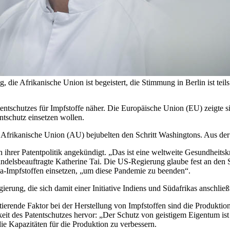
g, die Afrikanische Union ist begeistert, die Stimmung in Berlin is
tentschutzes für Impfstoffe näher. Die Europäische Union (EU) zeigte
s
ntschutz
einsetzen wollen.
 Afrikanische Union (AU) bejubelten den Schritt Washingtons. Aus de
n ihrer
Patentpolitik angekündigt. „Das ist eine weltweite Gesundheitsk
ndelsbeauftragte Katherine
Tai. Die US-Regierung glaube fest an den 
a-Impfstoffen einsetzen, „um diese Pandemie zu beenden“.
ierung, die
sich damit einer Initiative Indiens und Südafrikas anschließ
tierende
Faktor bei der Herstellung von Impfstoffen sind die Produkti
keit des
Patentschutzes hervor: „Der Schutz von geistigem Eigentum is
die Kapazitäten für die Produktion
zu verbessern.