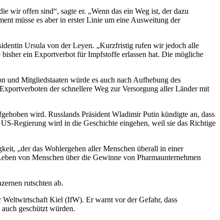
die wir offen sind“,
sagte er. „Wenn das ein Weg ist, der dazu
ent müsse es aber in erster Linie um eine
Ausweitung der
sidentin Ursula
von der Leyen. „Kurzfristig rufen wir jedoch alle
 bisher ein Exportverbot für Impfstoffe
erlassen hat. Die mögliche
n und Mitgliedstaaten
würde es auch nach Aufhebung des
Exportverboten der schnellere Weg zur Versorgung aller Länder mit
aufgehoben
wird. Russlands Präsident Wladimir Putin kündigte an, dass
r US-Regierung wird in die Geschichte
eingehen, weil sie das Richtige
gkeit, „der das
Wohlergehen aller Menschen überall in einer
 Leben von Menschen über die Gewinne von
Pharmaunternehmen
zernen rutschten ab.
 Weltwirtschaft Kiel (IfW). Er warnt vor der Gefahr, dass
 auch geschützt würden.