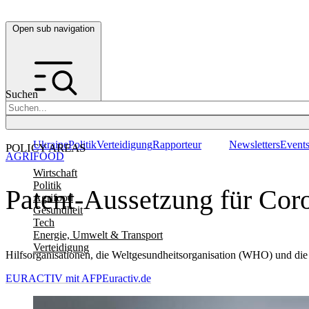
Open sub navigation
Suchen
Ukraine
Politik
Verteidigung
Rapporteur
Newsletters
Event
POLICY AREAS
AGRIFOOD
Wirtschaft
Politik
Patent-Aussetzung für Coro
Agrifood
Gesundheit
Tech
Energie, Umwelt & Transport
Verteidigung
Hilfsorganisationen, die Weltgesundheitsorganisation (WHO) und die
EURACTIV mit AFP
Euractiv.de