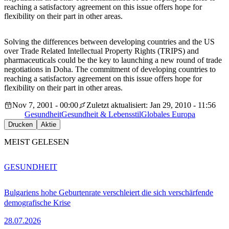
reaching a satisfactory agreement on this issue offers hope for
flexibility on their part in other areas.
Solving the differences between developing countries and the US
over Trade Related Intellectual Property Rights (TRIPS) and
pharmaceuticals could be the key to launching a new round of trade
negotiations in Doha. The commitment of developing countries to
reaching a satisfactory agreement on this issue offers hope for
flexibility on their part in other areas.
Nov 7, 2001 - 00:00
Zuletzt aktualisiert: Jan 29, 2010 - 11:56
Gesundheit
Gesundheit & Lebensstil
Globales Europa
Drucken
Aktie
MEIST GELESEN
GESUNDHEIT
Bulgariens hohe Geburtenrate verschleiert die sich verschärfende
demografische Krise
28.07.2026