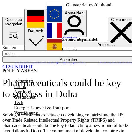
Ga naar de hoofdinhoud
Anmelden
Open sub
Close menu
English
navigation
Deutsch
Français
Sie sind abgemeldet.
Anmelden
Suchen
Licht aus
Español
Anmelden
Ukraine
Politik
Verteidigung
Rapporteur
Newsletters
Event
GESUNDHEIT
POLICY AREAS
Pharmaceuticals could be key
Wirtschaft
Politik
to success in Doha
Agrifood
Gesundheit
Tech
Energie, Umwelt & Transport
Verteidigung
Solving the differences between developing countries and the US
over Trade Related Intellectual Property Rights (TRIPS) and
pharmaceuticals could be the key to launching a new round of trade
negotiations in Doha. The commitment of developing countries to