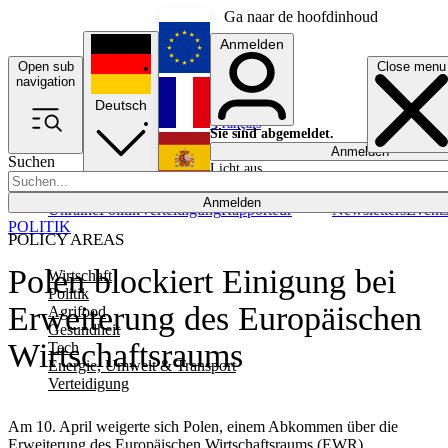
Ga naar de hoofdinhoud
Anmelden
Open sub
Close menu
English
navigation
Deutsch
Français
Sie sind abgemeldet.
Anmelden
Suchen
Licht aus
Español
Anmelden
Ukraine
Politik
Verteidigung
Rapporteur
Newsletters
Event
POLITIK
POLICY AREAS
Polen blockiert Einigung bei
Wirtschaft
Politik
Erweiterung des Europäischen
Agrifood
Gesundheit
Wirtschaftsraums
Tech
Energie, Umwelt & Transport
Verteidigung
Am 10. April weigerte sich Polen, einem Abkommen über die
Erweiterung des Europäischen Wirtschaftsraums (EWR)