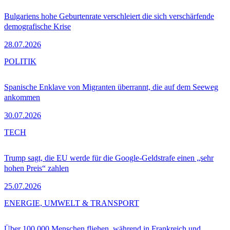
Bulgariens hohe Geburtenrate verschleiert die sich verschärfende
demografische Krise
28.07.2026
POLITIK
Spanische Enklave von Migranten überrannt, die auf dem Seeweg
ankommen
30.07.2026
TECH
Trump sagt, die EU werde für die Google-Geldstrafe einen „sehr
hohen Preis“ zahlen
25.07.2026
ENERGIE, UMWELT & TRANSPORT
Über 100.000 Menschen fliehen, während in Frankreich und