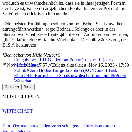
wodurch es unwahrscheinlich ist, dass sie in ihrer jetzigen Form in
der Lage ist, Fälle von angeblichem Fehlverhalten der PiS und ihrer
Verbündeten effektiv zu behandeln.
„Die meisten Ermittlungen sollten von polnischen Staatsanwälten
durchgeführt werden“, sagte Bodnar. „Solange es aber in der
Staatsanwaltschaft viele Leute gibt, die von Ziobro ernannt wurden,
gibt es dafür keine wirkliche Möglichkeit. Deshalb wäre es gut, der
EuStA beizutreten.“
[Bearbeitet von Kjeld Neubert]
Freigabe von EU-Geldern an Polen: Tusk will „jedes
Nov 16, 2023 - 17:57
Mittel“ nutzen
Zuletzt aktualisiert: Nov 16, 2023 - 17:59
Politik
Adam Bodnar
Bürgerkoalition (KO)
Donald Tusk
EU-Gelder
Europäische Staatsanwaltschaft
Innenpolitik
Polen
Warschau
Drucken
Aktie
MEIST GELESEN
WIRTSCHAFT
Europäer machen aus den vorgeschlagenen Euro-Banknoten
Internet-Memes