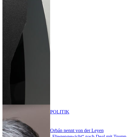
POLITIK
Orbán nennt von der Leyen
„Fliegengewicht“ nach Deal mit Trump