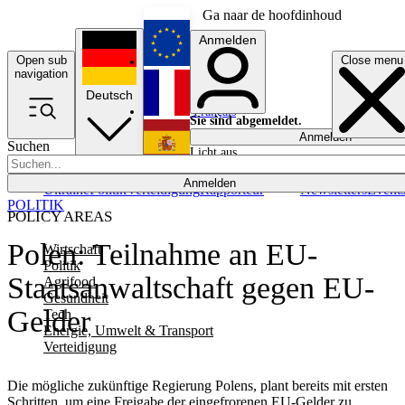
Ga naar de hoofdinhoud
Anmelden
Open sub
Close menu
English
navigation
Deutsch
Français
Sie sind abgemeldet.
Anmelden
Suchen
Licht aus
Español
Anmelden
Ukraine
Politik
Verteidigung
Rapporteur
Newsletters
Event
POLITIK
POLICY AREAS
Polen: Teilnahme an EU-
Wirtschaft
Politik
Staatsanwaltschaft gegen EU-
Agrifood
Gesundheit
Gelder
Tech
Energie, Umwelt & Transport
Verteidigung
Die mögliche zukünftige Regierung Polens, plant bereits mit ersten
Schritten, um eine Freigabe der eingefrorenen EU-Gelder zu