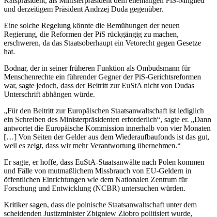
Ratspräsident, als Ministerpräsident dem ehemaligen PiS-Mitglied
und derzeitigem Präsident Andrzej Duda gegenüber.
Eine solche Regelung könnte die Bemühungen der neuen
Regierung, die Reformen der PiS rückgängig zu machen,
erschweren, da das Staatsoberhaupt ein Vetorecht gegen Gesetze
hat.
Bodnar, der in seiner früheren Funktion als Ombudsmann für
Menschenrechte ein führender Gegner der PiS-Gerichtsreformen
war, sagte jedoch, dass der Beitritt zur EuStA nicht von Dudas
Unterschrift abhängen würde.
„Für den Beitritt zur Europäischen Staatsanwaltschaft ist lediglich
ein Schreiben des Ministerpräsidenten erforderlich“, sagte er. „Dann
antwortet die Europäische Kommission innerhalb von vier Monaten
[…] Von Seiten der Gelder aus dem Wiederaufbaufonds ist das gut,
weil es zeigt, dass wir mehr Verantwortung übernehmen.“
Er sagte, er hoffe, dass EuStA-Staatsanwälte nach Polen kommen
und Fälle von mutmaßlichem Missbrauch von EU-Geldern in
öffentlichen Einrichtungen wie dem Nationalen Zentrum für
Forschung und Entwicklung (NCBR) untersuchen würden.
Kritiker sagen, dass die polnische Staatsanwaltschaft unter dem
scheidenden Justizminister Zbigniew Ziobro politisiert wurde,