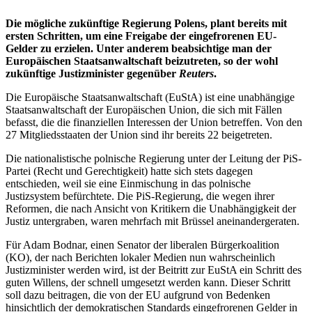
Die mögliche zukünftige Regierung Polens, plant bereits mit
ersten Schritten, um eine Freigabe der eingefrorenen EU-
Gelder zu erzielen. Unter anderem beabsichtige man der
Europäischen Staatsanwaltschaft beizutreten, so der wohl
zukünftige Justizminister gegenüber
Reuters
.
Die Europäische Staatsanwaltschaft (EuStA) ist eine unabhängige
Staatsanwaltschaft der Europäischen Union, die sich mit Fällen
befasst, die die finanziellen Interessen der Union betreffen. Von den
27 Mitgliedsstaaten der Union sind ihr bereits 22 beigetreten.
Die nationalistische polnische Regierung unter der Leitung der PiS-
Partei (Recht und Gerechtigkeit) hatte sich stets dagegen
entschieden, weil sie eine Einmischung in das polnische
Justizsystem befürchtete. Die PiS-Regierung, die wegen ihrer
Reformen, die nach Ansicht von Kritikern die Unabhängigkeit der
Justiz untergraben, waren mehrfach mit Brüssel aneinandergeraten.
Für Adam Bodnar, einen Senator der liberalen Bürgerkoalition
(KO), der nach Berichten lokaler Medien nun wahrscheinlich
Justizminister werden wird, ist der Beitritt zur EuStA ein Schritt des
guten Willens, der schnell umgesetzt werden kann. Dieser Schritt
soll dazu beitragen, die von der EU aufgrund von Bedenken
hinsichtlich der demokratischen Standards eingefrorenen Gelder in