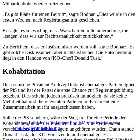
Milliardenhöhe wieder freizugeben.
„Es gibt Pläne für einen Beitritt“, sagte Bodnar. „Dies würde in den
ersten Wochen nach Regierungsantritt geschehen.“
Er sagte, es sei wichtig, dass Warschau Schritte unternehme, die
„zeigen, dass wir zur Rechtsstaatlichkeit zurückkehren.“
Zu Berichten, dass er Justizminister werden soll, sagte Bodnar: „Es
gibt solche Diskussionen, aber nichts ist sicher. Die Entscheidung
liegt in den Händen von [KO-Chef] Donald Tusk.“
Kohabitation
Der polnische Präsident Andrzej Duda ist ehemaliges Partiemitglied
der PiS und hat der Partei die erste Chance zur Regierungsbildung
gegeben. Dies scheint jedoch praktisch unmöglich, da sie keine
Mehrheit hat und die relevanten Parteien im Parlament eine
Zusammenarbeit mit ihr ausgeschlossen haben.
Sollte die PiS scheitern, wäre der Weg frei für eine Periode der
Polen: Präsident Duda beauftragt Morawiecki erneut
Kohabitation, in der der Präsident und der Ministerpräsident
mit Regierungsbildung
verschiedenen politischen Lagern angehören würden. Dann stände
Donald Tusk, der KO-Vorsitzende und ehemaliger EU-