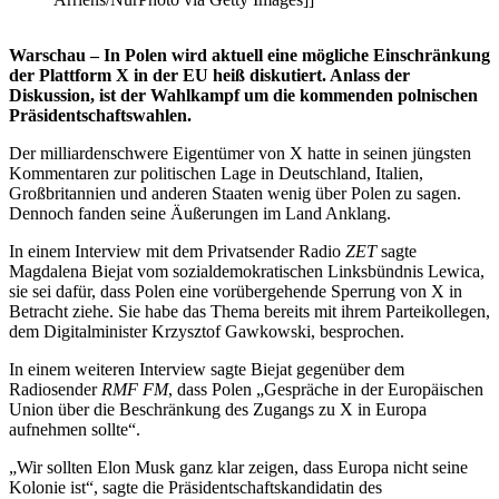
Warschau – In Polen wird aktuell eine mögliche Einschränkung
der Plattform X in der EU heiß diskutiert. Anlass der
Diskussion, ist der Wahlkampf um die kommenden polnischen
Präsidentschaftswahlen.
Der milliardenschwere Eigentümer von X hatte in seinen jüngsten
Kommentaren zur politischen Lage in Deutschland, Italien,
Großbritannien und anderen Staaten wenig über Polen zu sagen.
Dennoch fanden seine Äußerungen im Land Anklang.
In einem Interview mit dem Privatsender Radio
ZET
sagte
Magdalena Biejat vom sozialdemokratischen Linksbündnis Lewica,
sie sei dafür, dass Polen eine vorübergehende Sperrung von X in
Betracht ziehe.
Sie habe das Thema bereits mit ihrem Parteikollegen,
dem Digitalminister Krzysztof Gawkowski, besprochen.
In einem weiteren Interview sagte Biejat gegenüber dem
Radiosender
RMF FM
, dass Polen „Gespräche in der Europäischen
Union über die Beschränkung des Zugangs zu X in Europa
aufnehmen sollte“.
„Wir sollten Elon Musk ganz klar zeigen, dass Europa nicht seine
Kolonie ist“, sagte die Präsidentschaftskandidatin des