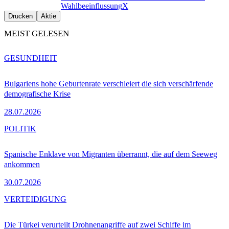
Wahlbeeinflussung
X
Drucken
Aktie
MEIST GELESEN
GESUNDHEIT
Bulgariens hohe Geburtenrate verschleiert die sich verschärfende
demografische Krise
28.07.2026
POLITIK
Spanische Enklave von Migranten überrannt, die auf dem Seeweg
ankommen
30.07.2026
VERTEIDIGUNG
Die Türkei verurteilt Drohnenangriffe auf zwei Schiffe im