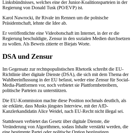
Linksbündnisses, welches eine der Junior-Koalitionsparteien in der
Regierung von Donald Tusk (PO/EVP) ist.
Karol Nawrocki, ihr Rivale im Rennen um die polnische
Präsidentschaft, lehnte die Idee ab.
Er veröffentlichte eine Videobotschaft im Internet, in der er die
Regierung beschuldigte, Zensur in den sozialen Medien durchsetzen
zu wollen. Als Beweis zitierte er Biejats Worte.
DSA und Zensur
Im Gegensatz zur rechtspopulistischen Rhetorik schreibt die EU-
Richtlinie über digitale Dienste (DSA), die sich mit dem Thema der
Wahlbeeinflussung in der EU befasst, weder eine Zensur für Social-
Media-Plattformen vor, noch verbietet sie Plattformbetreibern,
politische Parteien zu unterstützen.
Die EU-Kommission machte diese Position nochmals deutlich, als
sie erklärte, dass Musks jüngstes Interview, mit der AfD-
Kanzlerkandidatin Alice Weidel, nach EU-Recht nicht illegal sei.
Stattdessen verbietet das Gesetz über digitale Dienste, die
Veränderung von Algorithmen, sodass Inhalte verstärkt werden, die
eine bestimmte Partei oder politische Option begünstigen.