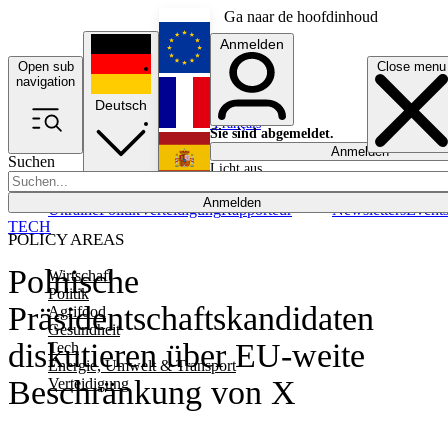
Ga naar de hoofdinhoud
Anmelden
Open sub
Close menu
English
navigation
Deutsch
Français
Sie sind abgemeldet.
Anmelden
Suchen
Licht aus
Español
Anmelden
Ukraine
Politik
Verteidigung
Rapporteur
Newsletters
Event
TECH
POLICY AREAS
Polnische
Wirtschaft
Politik
Präsidentschaftskandidaten
Agrifood
Gesundheit
diskutieren über EU-weite
Tech
Energie, Umwelt & Transport
Beschränkung von X
Verteidigung