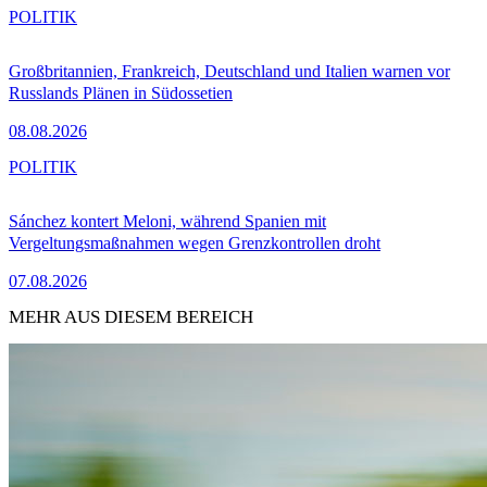
POLITIK
Großbritannien, Frankreich, Deutschland und Italien warnen vor
Russlands Plänen in Südossetien
08.08.2026
POLITIK
Sánchez kontert Meloni, während Spanien mit
Vergeltungsmaßnahmen wegen Grenzkontrollen droht
07.08.2026
MEHR AUS DIESEM BEREICH