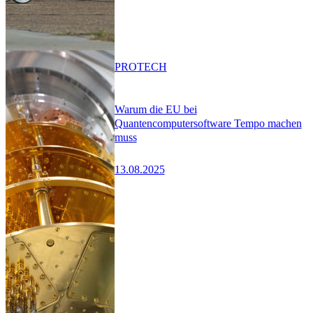
PRO
TECH
Warum die EU bei
Quantencomputersoftware Tempo machen
muss
13.08.2025