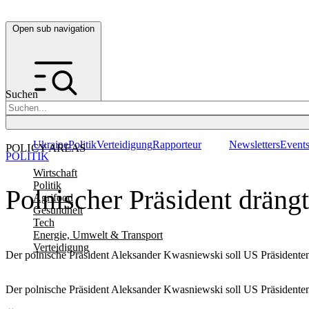
Open sub navigation
Suchen
Ukraine
Politik
Verteidigung
Rapporteur
Newsletters
Event
POLICY AREAS
POLITIK
Wirtschaft
Politik
Polnischer Präsident drän
Agrifood
Gesundheit
Tech
Energie, Umwelt & Transport
Verteidigung
Der polnische Präsident Aleksander Kwasniewski soll US Präsidenten 
Der polnische Präsident Aleksander Kwasniewski soll US Präsidenten 