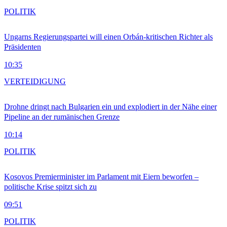
POLITIK
Ungarns Regierungspartei will einen Orbán-kritischen Richter als
Präsidenten
10:35
VERTEIDIGUNG
Drohne dringt nach Bulgarien ein und explodiert in der Nähe einer
Pipeline an der rumänischen Grenze
10:14
POLITIK
Kosovos Premierminister im Parlament mit Eiern beworfen –
politische Krise spitzt sich zu
09:51
POLITIK