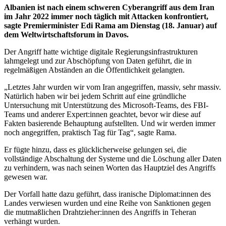
Albanien ist nach einem schweren Cyberangriff aus dem Iran
im Jahr 2022 immer noch täglich mit Attacken konfrontiert,
sagte Premierminister Edi Rama am Dienstag (18. Januar) auf
dem Weltwirtschaftsforum in Davos.
Der Angriff hatte wichtige digitale Regierungsinfrastrukturen
lahmgelegt und zur Abschöpfung von Daten geführt, die in
regelmäßigen Abständen an die Öffentlichkeit gelangten.
„Letztes Jahr wurden wir vom Iran angegriffen, massiv, sehr massiv.
Natürlich haben wir bei jedem Schritt auf eine gründliche
Untersuchung mit Unterstützung des Microsoft-Teams, des FBI-
Teams und anderer Expert:innen geachtet, bevor wir diese auf
Fakten basierende Behauptung aufstellten. Und wir werden immer
noch angegriffen, praktisch Tag für Tag“, sagte Rama.
Er fügte hinzu, dass es glücklicherweise gelungen sei, die
vollständige Abschaltung der Systeme und die Löschung aller Daten
zu verhindern, was nach seinen Worten das Hauptziel des Angriffs
gewesen war.
Der Vorfall hatte dazu geführt, dass iranische Diplomat:innen des
Landes verwiesen wurden und eine Reihe von Sanktionen gegen
die mutmaßlichen Drahtzieher:innen des Angriffs in Teheran
verhängt wurden.