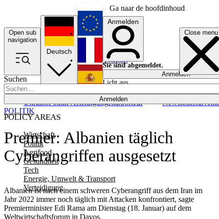
Ga naar de hoofdinhoud
Anmelden
Open sub
Close menu
English
navigation
Deutsch
Français
Sie sind abgemeldet.
Anmelden
Suchen
Licht aus
Español
Anmelden
Ukraine
Politik
Verteidigung
Rapporteur
Newsletters
Event
POLITIK
POLICY AREAS
Premier: Albanien täglich
Wirtschaft
Politik
Cyberangriffen ausgesetzt
Agrifood
Gesundheit
Tech
Energie, Umwelt & Transport
Verteidigung
Albanien ist nach einem schweren Cyberangriff aus dem Iran im
Jahr 2022 immer noch täglich mit Attacken konfrontiert, sagte
Premierminister Edi Rama am Dienstag (18. Januar) auf dem
Weltwirtschaftsforum in Davos.