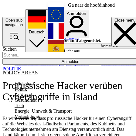
Ga naar de hoofdinhoud
Anmelden
Open sub
Close menu
English
navigation
Deutsch
Français
Sie sind abgemeldet.
Anmelden
Suchen
Licht aus
Español
Anmelden
Ukraine
Politik
Verteidigung
Rapporteur
Newsletters
Event
POLITIK
POLICY AREAS
Prorussische Hacker verüben
Wirtschaft
Politik
Cyberangriffe in Island
Agrifood
Gesundheit
Tech
Energie, Umwelt & Transport
Verteidigung
Es wird vermutet, dass pro-russische Hacker für einen Cyberangriff
auf die Websites des isländischen Parlaments, des Kabinetts und
Technologieunternehmen am Dienstag verantwortlich sind. Das
Land kämpft damit, sich gegen solche Angriffe zu verteidigen.