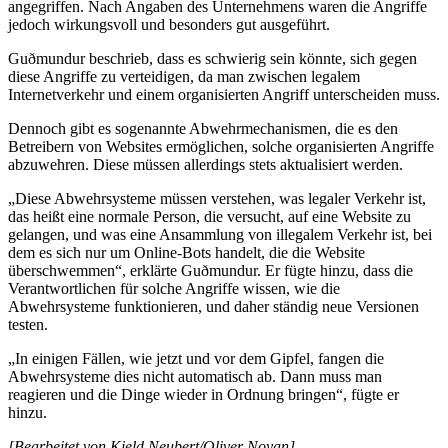
angegriffen. Nach Angaben des Unternehmens waren die Angriffe
jedoch wirkungsvoll und besonders gut ausgeführt.
Guðmundur beschrieb, dass es schwierig sein könnte, sich gegen
diese Angriffe zu verteidigen, da man zwischen legalem
Internetverkehr und einem organisierten Angriff unterscheiden muss.
Dennoch gibt es sogenannte Abwehrmechanismen, die es den
Betreibern von Websites ermöglichen, solche organisierten Angriffe
abzuwehren. Diese müssen allerdings stets aktualisiert werden.
„Diese Abwehrsysteme müssen verstehen, was legaler Verkehr ist,
das heißt eine normale Person, die versucht, auf eine Website zu
gelangen, und was eine Ansammlung von illegalem Verkehr ist, bei
dem es sich nur um Online-Bots handelt, die die Website
überschwemmen“, erklärte Guðmundur. Er fügte hinzu, dass die
Verantwortlichen für solche Angriffe wissen, wie die
Abwehrsysteme funktionieren, und daher ständig neue Versionen
testen.
„In einigen Fällen, wie jetzt und vor dem Gipfel, fangen die
Abwehrsysteme dies nicht automatisch ab. Dann muss man
reagieren und die Dinge wieder in Ordnung bringen“, fügte er
hinzu.
[Bearbeitet von Kjeld Neubert/Oliver Noyan]