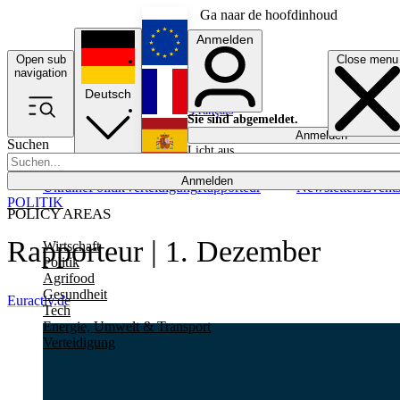
Ga naar de hoofdinhoud
Anmelden
Open sub
Close menu
English
navigation
Deutsch
Français
Sie sind abgemeldet.
Anmelden
Suchen
Licht aus
Español
Anmelden
Ukraine
Politik
Verteidigung
Rapporteur
Newsletters
Event
POLITIK
POLICY AREAS
Rapporteur | 1. Dezember
Wirtschaft
Politik
Agrifood
Gesundheit
Euractiv.de
Tech
Energie, Umwelt & Transport
Verteidigung