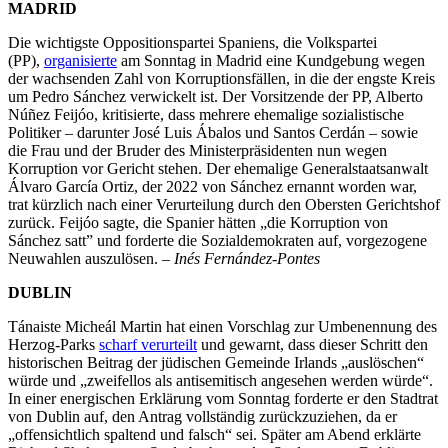
MADRID
Die wichtigste Oppositionspartei Spaniens, die Volkspartei
(PP),
organisierte
am Sonntag in Madrid eine Kundgebung wegen
der wachsenden Zahl von Korruptionsfällen, in die der engste Kreis
um Pedro Sánchez verwickelt ist. Der Vorsitzende der PP, Alberto
Núñez Feijóo, kritisierte, dass mehrere ehemalige sozialistische
Politiker – darunter José Luis Ábalos und Santos Cerdán – sowie
die Frau und der Bruder des Ministerpräsidenten nun wegen
Korruption vor Gericht stehen. Der ehemalige Generalstaatsanwalt
Álvaro García Ortiz, der 2022 von Sánchez ernannt worden war,
trat kürzlich nach einer Verurteilung durch den Obersten Gerichtshof
zurück. Feijóo sagte, die Spanier hätten „die Korruption von
Sánchez satt” und forderte die Sozialdemokraten auf, vorgezogene
Neuwahlen auszulösen. –
Inés Fernández-Pontes
DUBLIN
Tánaiste Micheál Martin hat einen Vorschlag zur Umbenennung des
Herzog-Parks
scharf verurteilt
und gewarnt, dass dieser Schritt den
historischen Beitrag der jüdischen Gemeinde Irlands „auslöschen“
würde und „zweifellos als antisemitisch angesehen werden würde“.
In einer energischen Erklärung vom Sonntag forderte er den Stadtrat
von Dublin auf, den Antrag vollständig zurückzuziehen, da er
„offensichtlich spaltend und falsch“ sei. Später am Abend erklärte