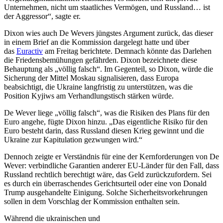
Unternehmen, nicht um staatliches Vermögen, und Russland… ist
der Aggressor“, sagte er.
Dixon wies auch De Wevers jüngstes Argument zurück, das dieser
in einem Brief an die Kommission dargelegt hatte und über
das
Euractiv
am Freitag berichtete. Demnach könnte das Darlehen
die Friedensbemühungen gefährden. Dixon bezeichnete diese
Behauptung als „völlig falsch“. Im Gegenteil, so Dixon, würde die
Sicherung der Mittel Moskau signalisieren, dass Europa
beabsichtigt, die Ukraine langfristig zu unterstützen, was die
Position Kyjiws am Verhandlungstisch stärken würde.
De Wever liege „völlig falsch“, was die Risiken des Plans für den
Euro angehe, fügte Dixon hinzu. „Das eigentliche Risiko für den
Euro besteht darin, dass Russland diesen Krieg gewinnt und die
Ukraine zur Kapitulation gezwungen wird.“
Dennoch zeigte er Verständnis für eine der Kernforderungen von De
Wever: verbindliche Garantien anderer EU-Länder für den Fall, dass
Russland rechtlich berechtigt wäre, das Geld zurückzufordern. Sei
es durch ein überraschendes Gerichtsurteil oder eine von Donald
Trump ausgehandelte Einigung. Solche Sicherheitsvorkehrungen
sollen in dem Vorschlag der Kommission enthalten sein.
Während die ukrainischen und