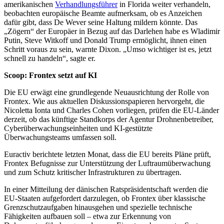
amerikanischen
Verhandlungsführer
in Florida weiter verhandeln,
beobachten europäische Beamte aufmerksam, ob es Anzeichen
dafür gibt, dass De Wever seine Haltung mildern könnte. Das
„Zögern“ der Europäer in Bezug auf das Darlehen habe es Wladimir
Putin, Steve Witkoff und Donald Trump ermöglicht, ihnen einen
Schritt voraus zu sein, warnte Dixon. „Umso wichtiger ist es, jetzt
schnell zu handeln“, sagte er.
Scoop: Frontex setzt auf KI
Die EU erwägt eine grundlegende Neuausrichtung der Rolle von
Frontex. Wie aus aktuellen Diskussionspapieren hervorgeht, die
Nicoletta Ionta und Charles Cohen vorliegen, prüfen die EU-Länder
derzeit, ob das künftige Standkorps der Agentur Drohnenbetreiber,
Cyberüberwachungseinheiten und KI-gestützte
Überwachungsteams umfassen soll.
Euractiv berichtete letzten Monat, dass die EU bereits Pläne prüft,
Frontex Befugnisse zur Unterstützung der Luftraumüberwachung
und zum Schutz kritischer Infrastrukturen zu übertragen.
In einer Mitteilung der dänischen Ratspräsidentschaft werden die
EU-Staaten aufgefordert darzulegen, ob Frontex über klassische
Grenzschutzaufgaben hinausgehen und spezielle technische
Fähigkeiten aufbauen soll – etwa zur Erkennung von