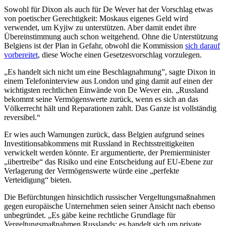
Sowohl für Dixon als auch für De Wever hat der Vorschlag etwas
von poetischer Gerechtigkeit: Moskaus eigenes Geld wird
verwendet, um Kyjiw zu unterstützen. Aber damit endet ihre
Übereinstimmung auch schon weitgehend. Ohne die Unterstützung
Belgiens ist der Plan in Gefahr, obwohl die Kommission
sich darauf
vorbereitet
, diese Woche einen Gesetzesvorschlag vorzulegen.
„Es handelt sich nicht um eine Beschlagnahmung”, sagte Dixon in
einem Telefoninterview aus London und ging damit auf einen der
wichtigsten rechtlichen Einwände von De Wever ein. „Russland
bekommt seine Vermögenswerte zurück, wenn es sich an das
Völkerrecht hält und Reparationen zahlt. Das Ganze ist vollständig
reversibel.“
Er wies auch Warnungen zurück, dass Belgien aufgrund seines
Investitionsabkommens mit Russland in Rechtsstreitigkeiten
verwickelt werden könnte. Er argumentierte, der Premierminister
„übertreibe“ das Risiko und eine Entscheidung auf EU-Ebene zur
Verlagerung der Vermögenswerte würde eine „perfekte
Verteidigung“ bieten.
Die Befürchtungen hinsichtlich russischer Vergeltungsmaßnahmen
gegen europäische Unternehmen seien seiner Ansicht nach ebenso
unbegründet. „Es gäbe keine rechtliche Grundlage für
Vergeltungsmaßnahmen Russlands; es handelt sich um private