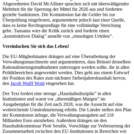
Abgeordneten David McAllister sprachen sich mit überwältigender
Mehrheit für die Sperrung der Mittel für 2026 aus und forderten
gezielte Sanktionen. Die Kommission hat die Gelder bis zur
Überprüfung eingefroren, argumentierte jedoch laut einer Quelle,
dass es keine Rechtsgrundlage für eine vollständige Streichung
gebe. Tansania wies die Kritik zurück und forderte einen
„konstruktiven Dialog” anstelle von „einseitigen Urteilen”.
Vereinfachen Sie sich das Leben!
Die EU-Mitgliedstaaten drängen auf eine Überarbeitung der
Verwaltungsmaschinerie und argumentieren, dass Brüssel denselben
Rationalisierungsmaßnahmen unterzogen werden sollte, die in allen
Politikbereichen angewendet werden. Dies geht aus einem Entwurf
der Position des Rates zum nächsten Siebenjahreshaushalt hervor,
den
Jacob Wulff Wold
eingesehen hat.
Der Text fordert eine strenge „Haushaltsdisziplin” in allen
Institutionen und warnt vor „übermäßigen Margen” im
Ausgabenplan für die Zeit nach 2028, was die Aussicht auf eine
weitreichende Umstrukturierung erhöht. Die Länder stellen den Plan
der Kommission infrage, die Verwaltungsausgaben auf 118
Milliarden Euro anzuheben. Außerdem drängen sie den
Haushaltskommissar Piotr Serafin, Vorschläge zur Verbesserung der
Zusammenarbeit zwischen den EU-Institutionen in Bereichen wie