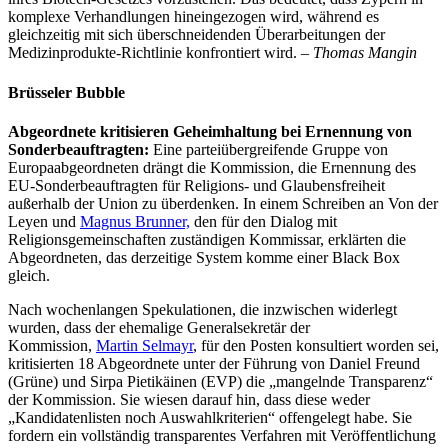
komplexe Verhandlungen hineingezogen wird, während es
gleichzeitig mit sich überschneidenden Überarbeitungen der
Medizinprodukte-Richtlinie konfrontiert wird. –
Thomas Mangin
Brüsseler Bubble
Abgeordnete kritisieren Geheimhaltung bei Ernennung von
Sonderbeauftragten:
Eine parteiübergreifende Gruppe von
Europaabgeordneten drängt die Kommission, die Ernennung des
EU-Sonderbeauftragten für Religions- und Glaubensfreiheit
außerhalb der Union zu überdenken. In einem Schreiben an Von der
Leyen und
Magnus Brunner,
den für den Dialog mit
Religionsgemeinschaften zuständigen Kommissar, erklärten die
Abgeordneten, das derzeitige System komme einer Black Box
gleich.
Nach wochenlangen Spekulationen, die inzwischen widerlegt
wurden, dass der ehemalige Generalsekretär der
Kommission,
Martin Selmayr
, für den Posten konsultiert worden sei,
kritisierten 18 Abgeordnete unter der Führung von Daniel Freund
(Grüne) und Sirpa Pietikäinen (EVP) die „mangelnde Transparenz“
der Kommission. Sie wiesen darauf hin, dass diese weder
„Kandidatenlisten noch Auswahlkriterien“ offengelegt habe. Sie
fordern ein vollständig transparentes Verfahren mit Veröffentlichung