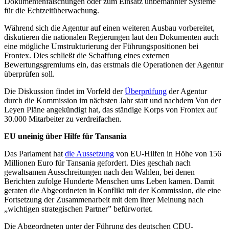
Dokumentenfälschungen oder zum Einsatz unbemannter Systeme
für die Echtzeitüberwachung.
Während sich die Agentur auf einen weiteren Ausbau vorbereitet,
diskutieren die nationalen Regierungen laut den Dokumenten auch
eine mögliche Umstrukturierung der Führungspositionen bei
Frontex. Dies schließt die Schaffung eines externen
Bewertungsgremiums ein, das erstmals die Operationen der Agentur
überprüfen soll.
Die Diskussion findet im Vorfeld der
Überprüfung
der Agentur
durch die Kommission im nächsten Jahr statt und nachdem Von der
Leyen Pläne angekündigt hat, das ständige Korps von Frontex auf
30.000 Mitarbeiter zu verdreifachen.
EU uneinig über Hilfe für Tansania
Das Parlament hat
die Aussetzung
von EU-Hilfen in Höhe von 156
Millionen Euro für Tansania gefordert. Dies geschah nach
gewaltsamen Ausschreitungen nach den Wahlen, bei denen
Berichten zufolge Hunderte Menschen ums Leben kamen. Damit
geraten die Abgeordneten in Konflikt mit der Kommission, die eine
Fortsetzung der Zusammenarbeit mit dem ihrer Meinung nach
„wichtigen strategischen Partner” befürwortet.
Die Abgeordneten unter der Führung des deutschen CDU-