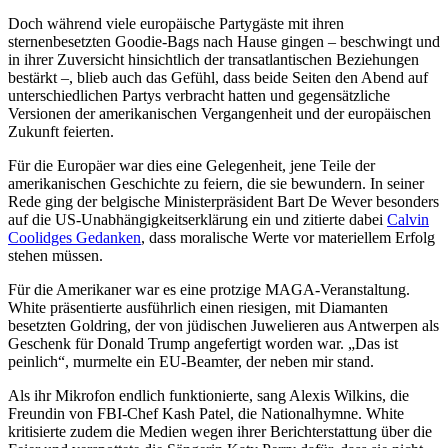
Doch während viele europäische Partygäste mit ihren
sternenbesetzten Goodie-Bags nach Hause gingen – beschwingt und
in ihrer Zuversicht hinsichtlich der transatlantischen Beziehungen
bestärkt –, blieb auch das Gefühl, dass beide Seiten den Abend auf
unterschiedlichen Partys verbracht hatten und gegensätzliche
Versionen der amerikanischen Vergangenheit und der europäischen
Zukunft feierten.
Für die Europäer war dies eine Gelegenheit, jene Teile der
amerikanischen Geschichte zu feiern, die sie bewundern. In seiner
Rede ging der belgische Ministerpräsident Bart De Wever besonders
auf die US-Unabhängigkeitserklärung ein und zitierte dabei
Calvin
Coolidges Gedanken
, dass moralische Werte vor materiellem Erfolg
stehen müssen.
Für die Amerikaner war es eine protzige MAGA-Veranstaltung.
White präsentierte ausführlich einen riesigen, mit Diamanten
besetzten Goldring, der von jüdischen Juwelieren aus Antwerpen als
Geschenk für Donald Trump angefertigt worden war. „Das ist
peinlich“, murmelte ein EU-Beamter, der neben mir stand.
Als ihr Mikrofon endlich funktionierte, sang Alexis Wilkins, die
Freundin von FBI-Chef Kash Patel, die Nationalhymne. White
kritisierte zudem die Medien wegen ihrer Berichterstattung über die