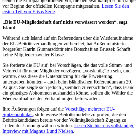
stellen die Europaabgeordneten vor, die den Wahlkampf schon lange
vor Beginn der offiziellen Kampagne mitgestalten.
Lesen Sie den
ersten Teil von Elisas Serie
.
„Die EU-Mitgliedschaft darf nicht verwässert werden“, sagt
Island
Während sich Island auf ein Referendum über die Wiederaufnahme
der EU-Beitrittsverhandlungen vorbereitet, hat Außenministerin
Þorgerður Katrín Gunnarsdóttir eine Botschaft an Brüssel: Schafft
keine Mitglieder zweiter Klasse.
Sie forderte die EU auf, bei Vorschlägen, die das volle Stimm- und
Vetorecht für neue Mitglieder verzögern, „vorsichtig“ zu sein, und
warnte, dass diese die Unterstützung für die Erweiterung
untergraben könnten – auch beim isländischen Referendum am 29.
August. Sie zeigte sich jedoch „ziemlich zuversichtlich“, dass Island
ein günstiges Abkommen aushandeln könne, sollten die Wähler die
Wiederaufnahme der Verhandlungen befürworten.
Ihre Äußerungen folgen auf die
Vorschläge mehrerer EU-
Spitzenpolitiker
, stufenweise Beitrittsmodelle zu prüfen, die den
Beitrittskandidaten bereits vor der Vollmitgliedschaft Zugang zu
Teilen der Union gewähren würden.
Lesen Sie hier das vollständige
Interview mit Magnus Lund Nielsen
.