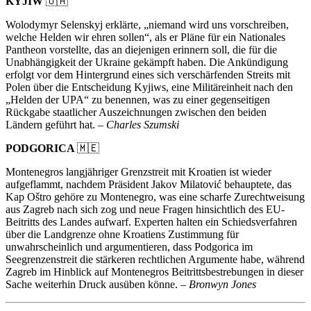
KYJIW
🇺🇦
Wolodymyr Selenskyj erklärte, „niemand wird uns vorschreiben,
welche Helden wir ehren sollen“, als er Pläne für ein Nationales
Pantheon vorstellte, das an diejenigen erinnern soll, die für die
Unabhängigkeit der Ukraine gekämpft haben. Die Ankündigung
erfolgt vor dem Hintergrund eines sich verschärfenden Streits mit
Polen über die Entscheidung Kyjiws, eine Militäreinheit nach den
„Helden der UPA“ zu benennen, was zu einer gegenseitigen
Rückgabe staatlicher Auszeichnungen zwischen den beiden
Ländern geführt hat. –
Charles Szumski
PODGORICA
🇲🇪
Montenegros langjähriger Grenzstreit mit Kroatien ist wieder
aufgeflammt, nachdem Präsident Jakov Milatović behauptete, das
Kap Oštro gehöre zu Montenegro, was eine scharfe Zurechtweisung
aus Zagreb nach sich zog und neue Fragen hinsichtlich des EU-
Beitritts des Landes aufwarf. Experten halten ein Schiedsverfahren
über die Landgrenze ohne Kroatiens Zustimmung für
unwahrscheinlich und argumentieren, dass Podgorica im
Seegrenzenstreit die stärkeren rechtlichen Argumente habe, während
Zagreb im Hinblick auf Montenegros Beitrittsbestrebungen in dieser
Sache weiterhin Druck ausüben könne. –
Bronwyn Jones