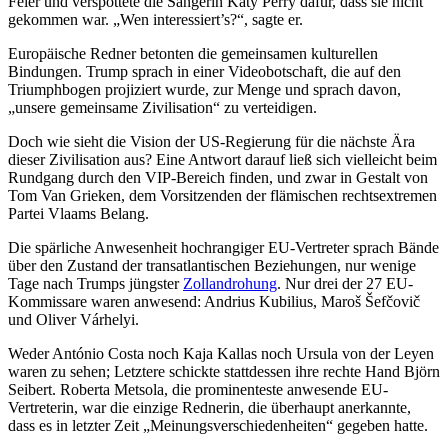
Feier und verspottete die Sängerin Katy Perry dafür, dass sie nicht
gekommen war. „Wen interessiert’s?“, sagte er.
Europäische Redner betonten die gemeinsamen kulturellen
Bindungen. Trump sprach in einer Videobotschaft, die auf den
Triumphbogen projiziert wurde, zur Menge und sprach davon,
„unsere gemeinsame Zivilisation“ zu verteidigen.
Doch wie sieht die Vision der US-Regierung für die nächste Ära
dieser Zivilisation aus? Eine Antwort darauf ließ sich vielleicht beim
Rundgang durch den VIP-Bereich finden, und zwar in Gestalt von
Tom Van Grieken, dem Vorsitzenden der flämischen rechtsextremen
Partei Vlaams Belang.
Die spärliche Anwesenheit hochrangiger EU-Vertreter sprach Bände
über den Zustand der transatlantischen Beziehungen, nur wenige
Tage nach Trumps jüngster
Zollandrohung
. Nur drei der 27 EU-
Kommissare waren anwesend: Andrius Kubilius, Maroš Šefčovič
und Oliver Várhelyi.
Weder António Costa noch Kaja Kallas noch Ursula von der Leyen
waren zu sehen; Letztere schickte stattdessen ihre rechte Hand Björn
Seibert. Roberta Metsola, die prominenteste anwesende EU-
Vertreterin, war die einzige Rednerin, die überhaupt anerkannte,
dass es in letzter Zeit „Meinungsverschiedenheiten“ gegeben hatte.