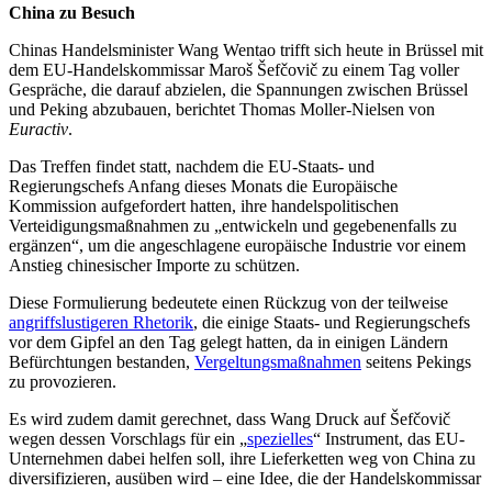
China zu Besuch
Chinas Handelsminister Wang Wentao trifft sich heute in Brüssel mit
dem EU-Handelskommissar Maroš Šefčovič zu einem Tag voller
Gespräche, die darauf abzielen, die Spannungen zwischen Brüssel
und Peking abzubauen, berichtet Thomas Moller-Nielsen von
Euractiv
.
Das Treffen findet statt, nachdem die EU-Staats- und
Regierungschefs Anfang dieses Monats die Europäische
Kommission aufgefordert hatten, ihre handelspolitischen
Verteidigungsmaßnahmen zu „entwickeln und gegebenenfalls zu
ergänzen“, um die angeschlagene europäische Industrie vor einem
Anstieg chinesischer Importe zu schützen.
Diese Formulierung bedeutete einen Rückzug von der teilweise
angriffslusti
geren
Rhetorik
, die einige Staats- und Regierungschefs
vor dem Gipfel an den Tag gelegt hatten, da in einigen Ländern
Befürchtungen bestanden,
Vergeltungsmaßnahmen
seitens Pekings
zu provozieren.
Es wird zudem damit gerechnet, dass Wang Druck auf Šefčovič
wegen dessen Vorschlags für ein „
spezielles
“ Instrument, das EU-
Unternehmen dabei helfen soll, ihre Lieferketten weg von China zu
diversifizieren, ausüben wird – eine Idee, die der Handelskommissar