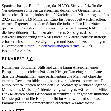
Spaniens hastige Bemühungen, das NATO-Ziel von 2 % für die
Verteidigungsausgaben zu erreichen, decken die Grenzen seiner
heimischen Rüstungsindustrie auf. Nachdem die Militärausgaben bis
2025 auf etwa 33,9 Milliarden Euro fast verdoppelt werden sollen,
warnen Experten, dass dem Sektor die industriellen Kapazitäten,
qualifizierte Arbeitskräfte und eine langfristige Planung fehlen, um
die Investitionen effizient zu absorbieren. Sie sagen, dass eine
stärkere Unterstützung für KMU und eine klarere Industriestrategie
erforderlich sind, um Verzögerungen und Kostenüberschreitungen
zu vermeiden.
Lesen Sie den vollständigen Artikel.
–
Inés
Fernández-Pontes
BUKAREST
🇷🇴
Rumäniens politischer Stillstand zeigte kaum Anzeichen einer
Entspannung, nachdem Präsident Nicușor Dan eingeräumt hatte,
dass die Bemühungen, eine parlamentarische Mehrheit ohne die
extreme Rechte zu bilden, langsamer vorankämen als erwartet. Die
Mitte-Rechts-Parteien haben den EVP-Schwergewichtler Siegfried
Mureșan als Ministerpräsidenten vorgeschlagen, während die Mitte-
Links-Parteien Sorin Grindeanu unterstützen. Der geschäftsführende
Ministerpräsident Ilie Bolojan bleibt im Amt, während sich das
Parlament auf die Sommerpause vorbereitet. –
Matei Rosca