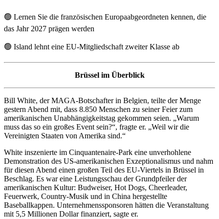
🟢
Lernen Sie die französischen Europaabgeordneten kennen, die
das Jahr 2027 prägen werden
🟢
Island lehnt eine EU-Mitgliedschaft zweiter Klasse ab
Brüssel im Überblick
Bill White, der MAGA-Botschafter in Belgien, teilte der Menge
gestern Abend mit, dass 8.850 Menschen zu seiner Feier zum
amerikanischen Unabhängigkeitstag gekommen seien. „Warum
muss das so ein großes Event sein?“, fragte er. „Weil wir die
Vereinigten Staaten von Amerika sind.“
White inszenierte im Cinquantenaire-Park eine unverhohlene
Demonstration des US-amerikanischen Exzeptionalismus und nahm
für diesen Abend einen großen Teil des EU-Viertels in Brüssel in
Beschlag. Es war eine Leistungsschau der Grundpfeiler der
amerikanischen Kultur: Budweiser, Hot Dogs, Cheerleader,
Feuerwerk, Country-Musik und in China hergestellte
Baseballkappen. Unternehmenssponsoren hätten die Veranstaltung
mit 5,5 Millionen Dollar finanziert, sagte er.