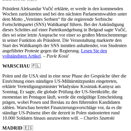
Präsident Aleksandar Vučić erklärte, er werde in den kommenden
Wochen zurücktreten und bei den nächsten Parlamentswahlen unter
dem Motto „Vereintes Serbien“ für die regierende Serbische
Fortschrittspartei (SNS) Wahlkampf führen. Bei der Ankündigung
dieses Schrittes auf einer Parteikundgebung in Belgrad sagte Vučić,
dies sei seine letzte Ansprache vor einer so großen Menschenmenge
in seiner Funktion als Präsident. Die Veranstaltung markierte den
Start des Wahlkampfs der SNS inmitten anhaltender, von Studenten
angeführter Proteste gegen die Regierung.
Lesen Sie den
vollständigen Artikel
. –
Pavle Kosić
WARSCHAU
🇵🇱
Polen und die USA sind in eine neue Phase der Gespräche über die
Einrichtung eines ständigen US-Militärstützpunkts eingetreten,
erklärte Verteidigungsminister Władysław Kosiniak-Kamysz am
Sonntag. Er sagte, die globale Prüfung der US-Streitkräfte, die
momentan im Pentagon läuft, werde die endgültige Entscheidung
prägen, wobei Posen und Breslau zu den führenden Kandidaten
zählen. Warschau bereitet Finanzierungsvorschläge vor, da es die
ständige US-Präsenz über die derzeit in Polen stationierten rund
10.000 Soldaten hinaus auszuweiten will. –
Charles Szumski
MADRID
🇪🇸