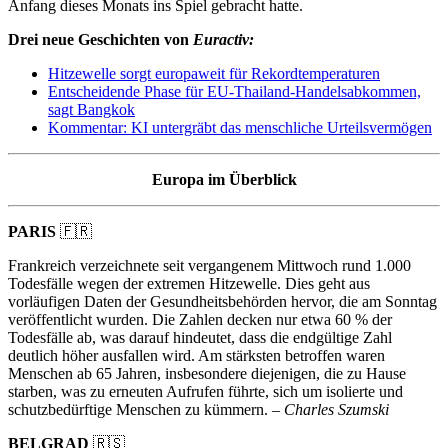
Anfang dieses Monats ins Spiel gebracht hatte.
Drei neue Geschichten von
Euractiv:
Hitzewelle sorgt europaweit für Rekordtemperaturen
Entscheidende Phase für EU-Thailand-Handelsabkommen,
sagt Bangkok
Kommentar
: KI untergräbt das menschliche Urteilsvermögen
Europa im Überblick
PARIS
🇫🇷
Frankreich verzeichnete seit vergangenem Mittwoch rund 1.000
Todesfälle wegen der extremen Hitzewelle. Dies geht aus
vorläufigen Daten der Gesundheitsbehörden hervor, die am Sonntag
veröffentlicht wurden. Die Zahlen decken nur etwa 60 % der
Todesfälle ab, was darauf hindeutet, dass die endgültige Zahl
deutlich höher ausfallen wird. Am stärksten betroffen waren
Menschen ab 65 Jahren, insbesondere diejenigen, die zu Hause
starben, was zu erneuten Aufrufen führte, sich um isolierte und
schutzbedürftige Menschen zu kümmern. –
Charles Szumski
BELGRAD
🇷🇸