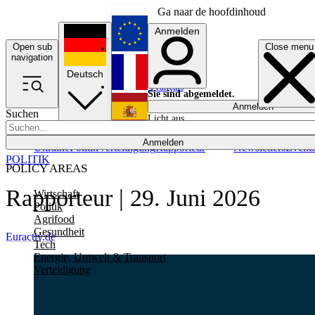
Ga naar de hoofdinhoud
Anmelden
Open sub
Close menu
English
navigation
Deutsch
Français
Sie sind abgemeldet.
Anmelden
Suchen
Licht aus
Español
Anmelden
Ukraine
Politik
Verteidigung
Rapporteur
Newsletters
Event
POLITIK
POLICY AREAS
Rapporteur | 29. Juni 2026
Wirtschaft
Politik
Agrifood
Gesundheit
Euractiv.de
Tech
Energie, Umwelt & Transport
Verteidigung