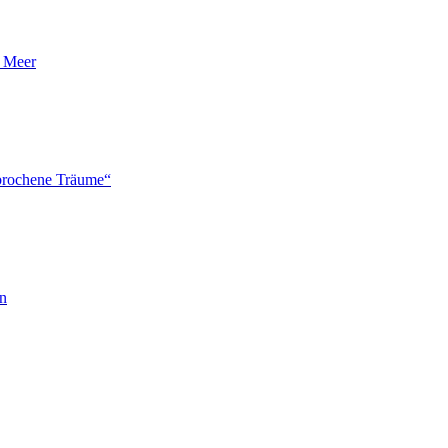
n Meer
brochene Träume“
en