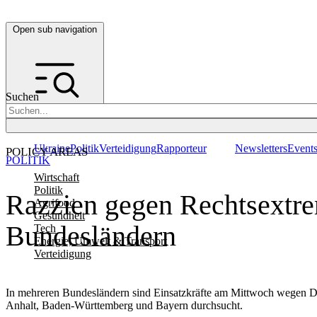
Open sub navigation
Suchen
Ukraine
Politik
Verteidigung
Rapporteur
Newsletters
Event
POLICY AREAS
POLITIK
Wirtschaft
Politik
Razzien gegen Rechtsextre
Agrifood
Gesundheit
Bundesländern
Tech
Energie, Umwelt & Transport
Verteidigung
In mehreren Bundesländern sind Einsatzkräfte am Mittwoch wegen Dr
Anhalt, Baden-Württemberg und Bayern durchsucht.