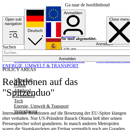
Ga naar de hoofdinhoud
Anmelden
Open sub
Close menu
English
navigation
Deutsch
Français
Sie sind abgemeldet.
Anmelden
Suchen
Licht aus
Español
Anmelden
Ukraine
Politik
Verteidigung
Rapporteur
Newsletters
Event
ENERGIE, UMWELT & TRANSPORT
POLICY AREAS
Reaktionen auf das
Wirtschaft
Politik
"Spitzenduo"
Agrifood
Gesundheit
Tech
Energie, Umwelt & Transport
Verteidigung
Internationale Reaktionen auf die Besetzung der EU-Spitze klangen
eher verhalten. Nur US-Präsident Barack Obama ließ über seinen
Pressesprecher sofort gratulieren. In manch anderen Metropolen
waren die Staatskanzleien am Freitag vermutlich noch am Googlen,