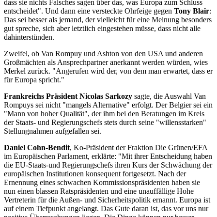
dass sie nichts Falsches sagen über das, was Europa zum Schluss
entscheidet". Und dann eine versteckte Ohrfeige gegen
Tony Blair
:
Das sei besser als jemand, der vielleicht für eine Meinung besonders
gut spreche, sich aber letztlich eingestehen müsse, dass nicht alle
dahinterstünden.
Zweifel, ob Van Rompuy und Ashton von den USA und anderen
Großmächten als Ansprechpartner anerkannt werden würden, wies
Merkel zurück. "Angerufen wird der, von dem man erwartet, dass er
für Europa spricht."
Frankreichs Präsident
Nicolas Sarkozy
sagte, die Auswahl Van
Rompuys sei nicht "mangels Alternative" erfolgt. Der Belgier sei ein
"Mann von hoher Qualität", der ihm bei den Beratungen im Kreis
der Staats- und Regierungschefs stets durch seine "willensstarken"
Stellungnahmen aufgefallen sei.
Daniel Cohn-Bendit
, Ko-Präsident der Fraktion Die Grünen/EFA
im Europäischen Parlament, erklärte: "Mit ihrer Entscheidung haben
die EU-Staats-und Regierungschefs ihren Kurs der Schwächung der
europäischen Institutionen konsequent fortgesetzt. Nach der
Ernennung eines schwachen Kommissionspräsidenten haben sie
nun einen blassen Ratspräsidenten und eine unauffällige Hohe
Vertreterin für die Außen- und Sicherheitspolitik ernannt. Europa ist
auf einem Tiefpunkt angelangt. Das Gute daran ist, das vor uns nur