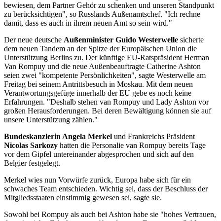
bewiesen, dem Partner Gehör zu schenken und unseren Standpunkt
zu berücksichtigen", so Russlands Außenamtschef. "Ich rechne
damit, dass es auch in ihrem neuen Amt so sein wird."
Der neue deutsche
Außenminister Guido Westerwelle
sicherte
dem neuen Tandem an der Spitze der Europäischen Union die
Unterstützung Berlins zu. Der künftige EU-Ratspräsident Herman
Van Rompuy und die neue Außenbeauftragte Catherine Ashton
seien zwei "kompetente Persönlichkeiten", sagte Westerwelle am
Freitag bei seinem Antrittsbesuch in Moskau. Mit dem neuen
Verantwortungsgefüge innerhalb der EU gebe es noch keine
Erfahrungen. "Deshalb stehen van Rompuy und Lady Ashton vor
großen Herausforderungen. Bei deren Bewältigung können sie auf
unsere Unterstützung zählen."
Bundeskanzlerin
Angela Merkel
und Frankreichs Präsident
Nicolas Sarkozy
hatten die Personalie van Rompuy bereits Tage
vor dem Gipfel untereinander abgesprochen und sich auf den
Belgier festgelegt.
Merkel wies nun Vorwürfe zurück, Europa habe sich für ein
schwaches Team entschieden. Wichtig sei, dass der Beschluss der
Mitgliedsstaaten einstimmig gewesen sei, sagte sie.
Sowohl bei Rompuy als auch bei Ashton habe sie "hohes Vertrauen,