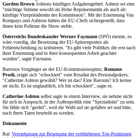
Gordon Brown
Ashtons künftiges Aufgabengebiet. Ashton sei eine
"mächtige Stimme sowohl als Hohe Repräsentantin als auch als
künftige Vizepräsidentin der Kommission". Mit der Ernennung Van
Rompuys und Ashtons hätten die EU-Chefs sichergestellt, dass
ihnen kein Politstar die Show stehle.
Österreichs Bundeskanzler Werner Faymann
(SPÖ) meinte, es
wäre voreilig, die Besetzung der EU-Spitzenposten als
Fehlentscheidung zu kritisieren. "Es gibt viele Politiker, die erst nach
ihrer Ernennung und in ihrer konsequenten Arbeit geachtet
wurden", sagte Faymann.
Barrosos Vorgänger an der EU-Kommissionsspitze,
Romano
Prodi,
zeigte sich "schockiert" vom Resultat des Personalpokers.
"Catherine Ashton gewählt? Wer ist das? Eine Baronin? Ich kenne
sie nicht. Es ist unglaublich, ich bin schockiert", sagte er.
Catherine Ashton
selbst sagte in einem Interview, sie nehme nicht
für sich in Anspruch, in der Außenpolitik eine "Spezialistin" zu sein.
Sie fühle sich "geehrt", weil die Wahl auf sie gefallen sei und bitte,
nach ihren Taten beurteilt zu werden.
Dokumente
Rat:
Vereinbarung zur Besetzung der verbliebenen Top-Positionen