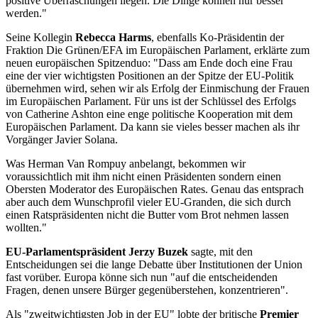
positive Überraschungen liegen. Die Dinge können nur besser
werden."
Seine Kollegin
Rebecca Harms
, ebenfalls Ko-Präsidentin der
Fraktion Die Grünen/EFA im Europäischen Parlament, erklärte zum
neuen europäischen Spitzenduo: "Dass am Ende doch eine Frau
eine der vier wichtigsten Positionen an der Spitze der EU-Politik
übernehmen wird, sehen wir als Erfolg der Einmischung der Frauen
im Europäischen Parlament. Für uns ist der Schlüssel des Erfolgs
von Catherine Ashton eine enge politische Kooperation mit dem
Europäischen Parlament. Da kann sie vieles besser machen als ihr
Vorgänger Javier Solana.
Was Herman Van Rompuy anbelangt, bekommen wir
voraussichtlich mit ihm nicht einen Präsidenten sondern einen
Obersten Moderator des Europäischen Rates. Genau das entsprach
aber auch dem Wunschprofil vieler EU-Granden, die sich durch
einen Ratspräsidenten nicht die Butter vom Brot nehmen lassen
wollten."
EU-Parlamentspräsident Jerzy Buzek
sagte, mit den
Entscheidungen sei die lange Debatte über Institutionen der Union
fast vorüber. Europa könne sich nun "auf die entscheidenden
Fragen, denen unsere Bürger gegenüberstehen, konzentrieren".
Als "zweitwichtigsten Job in der EU" lobte der britische
Premier