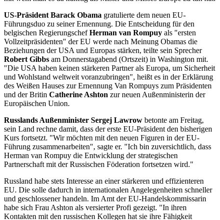
US-Präsident
Barack Obama
gratulierte dem neuen EU-
Führungsduo zu seiner Ernennung. Die Entscheidung für den
belgischen Regierungschef
Herman van Rompuy
als "ersten
Vollzeitpräsidenten" der EU werde nach Meinung Obamas die
Beziehungen der USA und Europas stärken, teilte sein Sprecher
Robert Gibbs
am Donnerstagabend (Ortszeit) in Washington mit.
"Die USA haben keinen stärkeren Partner als Europa, um Sicherheit
und Wohlstand weltweit voranzubringen", heißt es in der Erklärung
des Weißen Hauses zur Ernennung Van Rompuys zum Präsidenten
und der Britin
Catherine Ashton
zur neuen Außenministerin der
Europäischen Union.
Russlands Außenminister Sergej Lawrow
betonte am Freitag,
sein Land rechne damit, dass der erste EU-Präsident den bisherigen
Kurs fortsetzt. "Wir möchten mit den neuen Figuren in der EU-
Führung zusammenarbeiten", sagte er. "Ich bin zuversichtlich, dass
Herman van Rompuy die Entwicklung der strategischen
Partnerschaft mit der Russischen Föderation fortsetzen wird."
Russland habe stets Interesse an einer stärkeren und effizienteren
EU. Die solle dadurch in internationalen Angelegenheiten schneller
und geschlossener handeln. Im Amt der EU-Handelskommissarin
habe sich Frau Ashton als versierter Profi gezeigt. "In ihren
Kontakten mit den russischen Kollegen hat sie ihre Fähigkeit