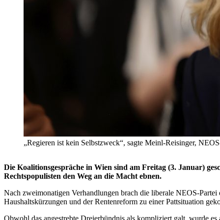
„Regieren ist kein Selbstzweck“, sagte Meinl-Reisinger, NEOS
Die Koalitionsgespräche in Wien sind am Freitag (3. Januar) gesc
Rechtspopulisten den Weg an die Macht ebnen.
Nach zweimonatigen Verhandlungen brach die liberale NEOS-Partei d
Haushaltskürzungen und der Rentenreform zu einer Pattsituation ge
Obwohl das angestrebte Dreierbündnis als kompliziert galt, wurde es 