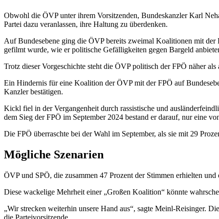
Obwohl die ÖVP unter ihrem Vorsitzenden, Bundeskanzler Karl Nehamm
Partei dazu veranlassen, ihre Haltung zu überdenken.
Auf Bundesebene ging die ÖVP bereits zweimal Koalitionen mit der F
gefilmt wurde, wie er politische Gefälligkeiten gegen Bargeld anbiete
Trotz dieser Vorgeschichte steht die ÖVP politisch der FPÖ näher al
Ein Hindernis für eine Koalition der ÖVP mit der FPÖ auf Bundesebe
Kanzler bestätigen.
Kickl fiel in der Vergangenheit durch rassistische und ausländerfei
dem Sieg der FPÖ im September 2024 bestand er darauf, nur eine von 
Die FPÖ überraschte bei der Wahl im September, als sie mit 29 Proz
Mögliche Szenarien
ÖVP und SPÖ, die zusammen 47 Prozent der Stimmen erhielten und ei
Diese wackelige Mehrheit einer „Großen Koalition“ könnte wahrschein
„Wir strecken weiterhin unsere Hand aus“, sagte Meinl-Reisinger. D
die Parteivorsitzende.