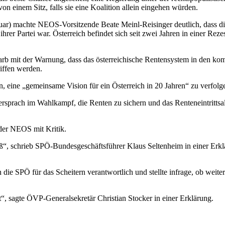
n einem Sitz, falls sie eine Koalition allein eingehen würden.
nuar) machte NEOS-Vorsitzende Beate Meinl-Reisinger deutlich, dass d
Partei war. Österreich befindet sich seit zwei Jahren in einer Rezessi
warb mit der Warnung, dass das österreichische Rentensystem in den ko
iffen werden.
n, eine „gemeinsame Vision für ein Österreich in 20 Jahren“ zu verfolg
rsprach im Wahlkampf, die Renten zu sichern und das Renteneintrittsal
der NEOS mit Kritik.
schrieb SPÖ-Bundesgeschäftsführer Klaus Seltenheim in einer Erklärun
 die SPÖ für das Scheitern verantwortlich und stellte infrage, ob wei
t“, sagte ÖVP-Generalsekretär Christian Stocker in einer Erklärung.