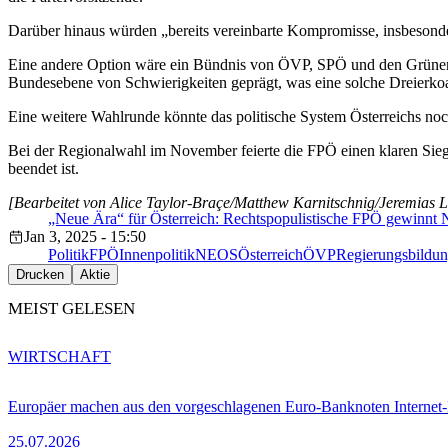
Darüber hinaus würden „bereits vereinbarte Kompromisse, insbesondere
Eine andere Option wäre ein Bündnis von ÖVP, SPÖ und den Grünen, 
Bundesebene von Schwierigkeiten geprägt, was eine solche Dreierkoa
Eine weitere Wahlrunde könnte das politische System Österreichs noch 
Bei der Regionalwahl im November feierte die FPÖ einen klaren Sieg 
beendet ist.
[Bearbeitet von Alice Taylor-Braçe/Matthew Karnitschnig/Jeremias L
„Neue Ära“ für Österreich: Rechtspopulistische FPÖ gewinnt N
Jan 3, 2025 - 15:50
Politik
FPÖ
Innenpolitik
NEOS
Österreich
ÖVP
Regierungsbildu
Drucken
Aktie
MEIST GELESEN
WIRTSCHAFT
Europäer machen aus den vorgeschlagenen Euro-Banknoten Interne
25.07.2026