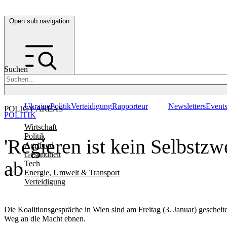
Open sub navigation
Suchen
Ukraine
Politik
Verteidigung
Rapporteur
Newsletters
Event
POLICY AREAS
POLITIK
Wirtschaft
Politik
'Regieren ist kein Selbstzw
Agrifood
Gesundheit
ab
Tech
Energie, Umwelt & Transport
Verteidigung
Die Koalitionsgespräche in Wien sind am Freitag (3. Januar) gescheit
Weg an die Macht ebnen.