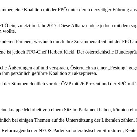
er, eine Koalition mit der FPÖ unter deren derzeitiger Führung ausge
PÖ ein, zuletzt im Jahr 2017. Diese Allianz endete jedoch mit dem so
n wollte.
s anderen Parteien, was auch durch ihre Zusammenarbeit mit der FPÖ au
ne ist jedoch FPÖ-Chef Herbert Kickl. Der österreichische Bundespräs
ndliche Äußerungen auf und versprach, Österreich zu einer „Festung“ 
ihm persönlich geführte Koalition zu akzeptieren.
ent der Stimmen deutlich vor der ÖVP mit 26 Prozent und der SPÖ mit 
ne knappe Mehrheit von einem Sitz im Parlament haben, könnten eine
lich bei einigen Themen auf die Unterstützung der Liberalen zählen. 
ie Reformagenda der NEOS-Partei zu föderalistischen Strukturen, Rent