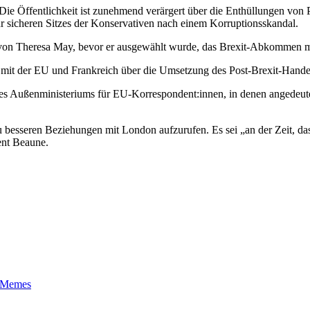
 Die Öffentlichkeit ist zunehmend verärgert über die Enthüllungen von
hr sicheren Sitzes der Konservativen nach einem Korruptionsskandal.
t von Theresa May, bevor er ausgewählt wurde, das Brexit-Abkommen 
iten mit der EU und Frankreich über die Umsetzung des Post-Brexit-Ha
 des Außenministeriums für EU-Korrespondent:innen, in denen angedeute
 besseren Beziehungen mit London aufzurufen. Es sei „an der Zeit, dass
ent Beaune.
t-Memes