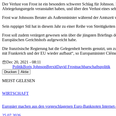
Der Verlust von Frost ist ein besonders schwerer Schlag für Johnson.
Abriegelungsregeln veranstaltet haben, und über den Verlust eines se
Frost war Johnsons Berater als Außenminister während der Amtszei
Sein ruppiger Stil hat in diesem Jahr zu einer Reihe von Streitigke
Frost soll zudem verärgert gewesen sein über die jüngsten Briefings
Europäischen Gerichtshofs aufgeweicht habe.
Die französische Regierung hat die Gelegenheit bereits genutzt, um zu
mit Frankreich und der EU wieder aufbaut“, so Europaminister Clém
Dec 20, 2021 - 08:11
Politik
Boris Johnson
Brexit
David Frost
nachbarschaftspolitik
Drucken
Aktie
MEIST GELESEN
WIRTSCHAFT
Europäer machen aus den vorgeschlagenen Euro-Banknoten Interne
25.07.2026