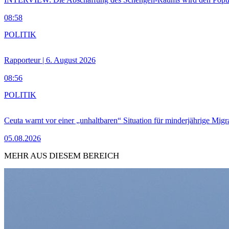
08:58
POLITIK
Rapporteur | 6. August 2026
08:56
POLITIK
Ceuta warnt vor einer „unhaltbaren“ Situation für minderjährige Migr
05.08.2026
MEHR AUS DIESEM BEREICH