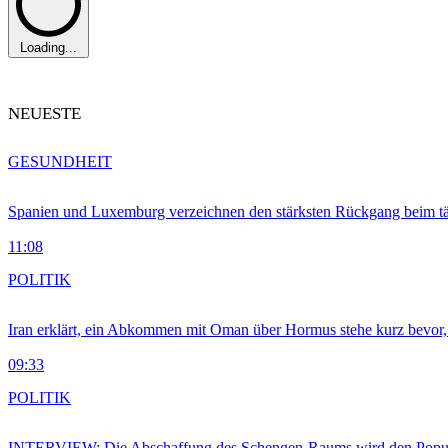
Loading...
NEUESTE
GESUNDHEIT
Spanien und Luxemburg verzeichnen den stärksten Rückgang beim t
11:08
POLITIK
Iran erklärt, ein Abkommen mit Oman über Hormus stehe kurz bevor
09:33
POLITIK
INTERVIEW: Die Abschaffung des Schengen-Raums wird den Populi