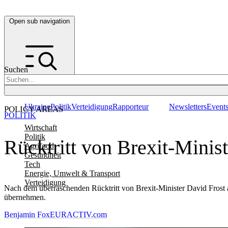
Open sub navigation
Suchen
Ukraine
Politik
Verteidigung
Rapporteur
Newsletters
Event
POLICY AREAS
POLITIK
Wirtschaft
Politik
Rücktritt von Brexit-Minis
Agrifood
Gesundheit
Tech
Energie, Umwelt & Transport
Verteidigung
Nach dem überraschenden Rücktritt von Brexit-Minister David Frost 
übernehmen.
Benjamin Fox
EURACTIV.com