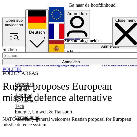
Ga naar de hoofdinhoud
Anmelden
Open sub
Close menu
English
navigation
Deutsch
Français
Sie sind abgemeldet.
Anmelden
Suchen
Licht aus
Español
Anmelden
Ukraine
Politik
Verteidigung
Rapporteur
Newsletters
Event
POLITIK
POLICY AREAS
Russia proposes European
Wirtschaft
Politik
missile defence alternative
Agrifood
Gesundheit
Tech
Energie, Umwelt & Transport
Verteidigung
NATO secretary-general welcomes Russian proposal for European
missile defence system