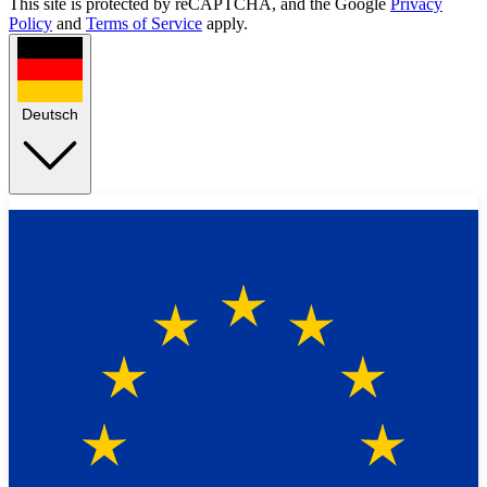
This site is protected by reCAPTCHA, and the Google
Privacy
Policy
and
Terms of Service
apply.
Deutsch