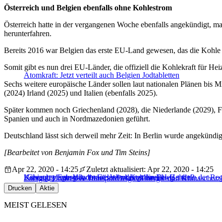
Österreich und Belgien ebenfalls ohne Kohlestrom
Österreich hatte in der vergangenen Woche ebenfalls angekündigt, m
herunterfahren.
Bereits 2016 war Belgien das erste EU-Land gewesen, das die Kohle
Somit gibt es nun drei EU-Länder, die offiziell die Kohlekraft für He
Atomkraft: Jetzt verteilt auch Belgien Jodtabletten
Sechs weitere europäische Länder sollen laut nationalen Plänen bis M
(2024) Irland (2025) und Italien (ebenfalls 2025).
Später kommen noch Griechenland (2028), die Niederlande (2029), F
Spanien und auch in Nordmazedonien geführt.
Deutschland lässt sich derweil mehr Zeit: In Berlin wurde angekündig
[Bearbeitet von Benjamin Fox und Tim Steins]
Apr 22, 2020 - 14:25
Zuletzt aktualisiert: Apr 22, 2020 - 14:25
Kabinett verabschiedet Gesetz zu Kohleausstieg
Krisengeplagte Windbranche fordert schnelles Handeln der Re
„Gerechte Energiewende“: Wer kriegt die EU-Gelder?
Energie, Umwelt & Transport
Belgien
Energie und Klimaschutz
Drucken
Aktie
MEIST GELESEN