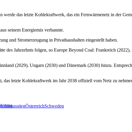
an werde das letzte Kohlekraftwerk, das ein Fernwärmenetz in der Geme
 aus seinem Energiemix verbannte.
izung und Stromerzeugung in Privathaushalten eingestellt haben.
itte des Jahrzehnts folgen, so Europe Beyond Coal: Frankreich (2022),
innland (2029), Ungarn (2030) und Dänemark (2030) hinzu. Entsprech
t, das letzte Kohlekraftwerk im Jahr 2038 offiziell vom Netz zu nehme
gierung
Kohleausstieg
Österreich
Schweden