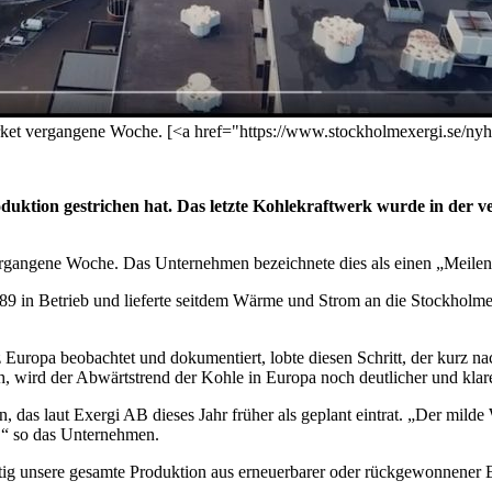
ket vergangene Woche. [<a href="https://www.stockholmexergi.se/nyh
duktion gestrichen hat. Das letzte Kohlekraftwerk wurde in der v
rgangene Woche. Das Unternehmen bezeichnete dies als einen „Meilens
 in Betrieb und lieferte seitdem Wärme und Strom an die Stockholmer. 
ropa beobachtet und dokumentiert, lobte diesen Schritt, der kurz nach
, wird der Abwärtstrend der Kohle in Europa noch deutlicher und klar
s laut Exergi AB dieses Jahr früher als geplant eintrat. „Der milde W
n,“ so das Unternehmen.
ünftig unsere gesamte Produktion aus erneuerbarer oder rückgewonnener 