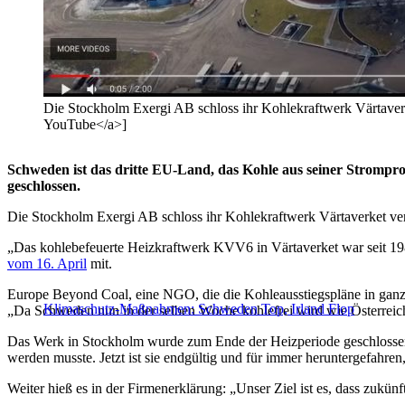
Die Stockholm Exergi AB schloss ihr Kohlekraftwerk Värtaver
YouTube</a>]
Schweden ist das dritte EU-Land, das Kohle aus seiner Strompro
geschlossen.
Die Stockholm Exergi AB schloss ihr Kohlekraftwerk Värtaverket ve
„Das kohlebefeuerte Heizkraftwerk KVV6 in Värtaverket war seit 1989
vom 16. April
mit.
Europe Beyond Coal, eine NGO, die die Kohleausstiegspläne in ganz Eu
Klimaschutz-Maßnahmen: Schweden Top, Irland Flop
„Da Schweden nun in der selben Woche kohlefrei wird wie Österreich
Das Werk in Stockholm wurde zum Ende der Heizperiode geschlossen, da
werden musste. Jetzt ist sie endgültig und für immer heruntergefahre
Weiter hieß es in der Firmenerklärung: „Unser Ziel ist es, dass zuk