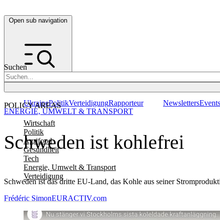
Open sub navigation
Suchen
Ukraine
Politik
Verteidigung
Rapporteur
Newsletters
Event
POLICY AREAS
ENERGIE, UMWELT & TRANSPORT
Wirtschaft
Politik
Schweden ist kohlefrei
Agrifood
Gesundheit
Tech
Energie, Umwelt & Transport
Verteidigung
Schweden ist das dritte EU-Land, das Kohle aus seiner Stromprodukti
Frédéric Simon
EURACTIV.com