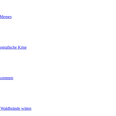
t-Memes
ografische Krise
ankommen
n Waldbrände wüten