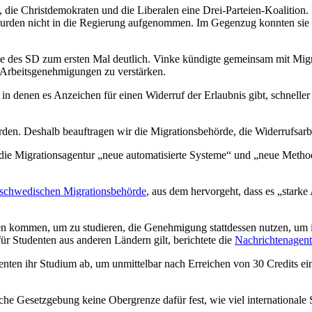
die Christdemokraten und die Liberalen eine Drei-Parteien-Koalition
rden nicht in die Regierung aufgenommen. Im Gegenzug konnten sie gro
 des SD zum ersten Mal deutlich. Vinke kündigte gemeinsam mit Migra
 Arbeitsgenehmigungen zu verstärken.
in denen es Anzeichen für einen Widerruf der Erlaubnis gibt, schneller 
en. Deshalb beauftragen wir die Migrationsbehörde, die Widerrufsarbei
ie Migrationsagentur „neue automatisierte Systeme“ und „neue Metho
schwedischen Migrationsbehörde
, aus dem hervorgeht, dass es „stark
n kommen, um zu studieren, die Genehmigung stattdessen nutzen, um im
ür Studenten aus anderen Ländern gilt, berichtete die
Nachrichtenagent
denten ihr Studium ab, um unmittelbar nach Erreichen von 30 Credits ei
e Gesetzgebung keine Obergrenze dafür fest, wie viel internationale 