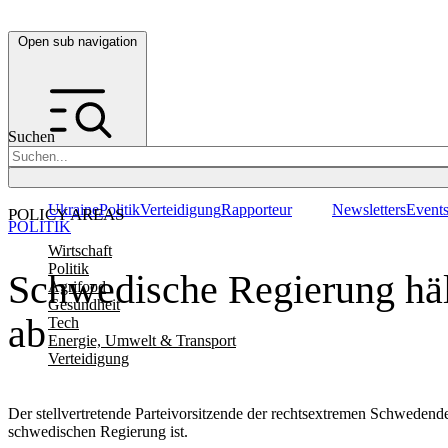
Open sub navigation
Suchen
Ukraine
Politik
Verteidigung
Rapporteur
Newsletters
Event
POLICY AREAS
POLITIK
Wirtschaft
Politik
Schwedische Regierung häl
Agrifood
Gesundheit
ab
Tech
Energie, Umwelt & Transport
Verteidigung
Der stellvertretende Parteivorsitzende der rechtsextremen Schwedende
schwedischen Regierung ist.