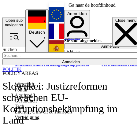
Ga naar de hoofdinhoud
Anmelden
Open sub
Close menu
English
navigation
Deutsch
Français
Sie sind abgemeldet.
Anmelden
Suchen
Licht aus
Español
Anmelden
Ukraine
Politik
Verteidigung
Rapporteur
Newsletters
Event
POLITIK
POLICY AREAS
Slowakei: Justizreformen
Wirtschaft
Politik
schwächen EU-
Agrifood
Gesundheit
Korruptionsbekämpfung im
Tech
Energie, Umwelt & Transport
Land
Verteidigung