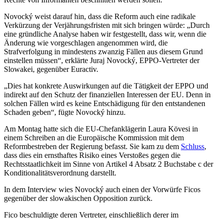
Novocký weist darauf hin, dass die Reform auch eine radikale
Verkürzung der Verjährungsfristen mit sich bringen würde: „Durch
eine gründliche Analyse haben wir festgestellt, dass wir, wenn die
Änderung wie vorgeschlagen angenommen wird, die
Strafverfolgung in mindestens zwanzig Fällen aus diesem Grund
einstellen müssen“, erklärte Juraj Novocký, EPPO-Vertreter der
Slowakei, gegenüber Euractiv.
„Dies hat konkrete Auswirkungen auf die Tätigkeit der EPPO und
indirekt auf den Schutz der finanziellen Interessen der EU. Denn in
solchen Fällen wird es keine Entschädigung für den entstandenen
Schaden geben“, fügte Novocký hinzu.
Am Montag hatte sich die EU-Chefanklägerin Laura Kövesi in
einem Schreiben an die Europäische Kommission mit dem
Reformbestreben der Regierung befasst. Sie kam zu dem
Schluss
,
dass dies ein ernsthaftes Risiko eines Verstoßes gegen die
Rechtsstaatlichkeit im Sinne von Artikel 4 Absatz 2 Buchstabe c der
Konditionalitätsverordnung darstellt.
In dem Interview wies Novocký auch einen der Vorwürfe Ficos
gegenüber der slowakischen Opposition zurück.
Fico beschuldigte deren Vertreter, einschließlich derer im