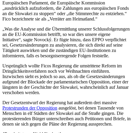
Europäischen Parlament, die Europäische Kommission
„ausdrücklich aufzufordern, die Zahlungen aus europäischen Fonds
an die Slowakei zu stoppen“ oder „die Stimmrechte zu entziehen.“
Fico bezeichnete sie als „Verräter am Heimatland.“
„Was die Analyse und die Übermittlung unserer Schlussfolgerungen
an die EU-Kommission betrifft, so war dies unsere eigene
Initiative“, sagte Novocký. Er fügte hinzu, dass EPPO verpflichtet
sei, Gesetzesänderungen zu analysieren, die sich direkt auf seine
Tätigkeit auswirken und die zuständigen EU-Institutionen zu
informieren, falls es besorgniserregende Folgen feststelle.
Ursprünglich wollte Ficos Regierung die umstrittene Reform im
Dringlichkeitsverfahren noch vor Weihnachten einführen.
Inzwischen sieht es jedoch so aus, als ob die Gesetzesänderungen
aufgrund der Blockade der parlamentarischen Opposition, einer der
längsten in der Geschichte der Slowakei, wahrscheinlich auf Januar
verschoben werden.
Der Gesetzentwurf der Regierung hat außerdem drei massive
Protestrunden der Opposition
ausgelöst, bei denen Tausende von
Menschen in elf Städten der Slowakei auf die Straße gingen. Die
protestierenden Bürger unterschreiben auch Petitionen und Briefe, in
denen sie sich gegen die Pläne der Regierung aussprechen.