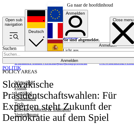
Ga naar de hoofdinhoud
Anmelden
Open sub
Close menu
English
navigation
Deutsch
Français
Sie sind abgemeldet.
Anmelden
Suchen
Licht aus
Español
Anmelden
Ukraine
Politik
Verteidigung
Rapporteur
Newsletters
Event
POLITIK
POLICY AREAS
Slowakische
Wirtschaft
Politik
Präsidentschaftswahlen: Für
Agrifood
Gesundheit
Experten steht Zukunft der
Tech
Energie, Umwelt & Transport
Demokratie auf dem Spiel
Verteidigung