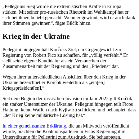
„Pellegrinis Sieg würde die extremistischen Kräfte in Europa
stärken. Mit seiner pro-russischen Rhetorik im Wahlkampf hat er
sich bei ihnen beliebt gemacht. Wenn er gewinnt, wird er auch dank
ihrer Stimmen gewinnen“, fügte Bilčík hinzu.
Krieg in der Ukraine
Pellegrini hingegen hält Korčoks Ziel, ein Gegengewicht zur
Regierung von Robert Fico zu schaffen, für „völlig verfehlt.“ Er
stellt seine eigene Kandidatur als ein Versprechen der
Zusammenarbeit mit der Regierung und des „Friedens“ dar.
Wegen ihrer unterschiedlichen Ansichten über den Krieg in der
Ukraine bezeichnet er Korčok weiterhin als „ein[en]
Kriegspräsident[en].“
Seit dem Beginn der russischen Invasion im Jahr 2022 gilt Korčok
ein starker Unterstützer der Ukraine. Pellegrini hingegen teilt Ficos
Haltung, keine Waffen nach Kyjiw zu schicken, und behauptet, dass
„der Krieg keine militärische Lösung hat.“
In einer gemeinsamen Erklärung
, die am Mittwoch veröffentlicht
wurde, brachten die Koalitionsparteien in Ficos Regierung ihre
Unterstützung für Pellegrini zum Ausdruck. Sie behaupteten,