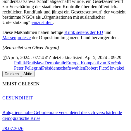
Sonderstaatsanwaltschaft abgeschafft wurde, ein Gesetzesentwurf
zur Verschärfung der staatlichen Kontrolle über den öffentlich-
rechtlichen Rundfunk und jüngst ein Gesetzesentwurf, der vorsieht,
bestimmte NGOs als „Organisationen mit ausländischer
Unterstützung“
einzustufen
.
Diese Maßnahmen haben heftige
Kritik seitens der EU
und
Massenproteste
der Opposition im ganzen Land hervorgerufen.
[Bearbeitet von Oliver Noyan]
Apr 5, 2024 - 07:54
Zuletzt aktualisiert: Apr 5, 2024 - 09:29
Politik
Bratislava
Demokratie
Europa Kompakt
Ivan Korčok
Peter Pellegrini
Präsidentschaftswahlen
Robert Fico
Slowakei
Drucken
Aktie
MEIST GELESEN
GESUNDHEIT
Bulgariens hohe Geburtenrate verschleiert die sich verschärfende
demografische Krise
28.07.2026