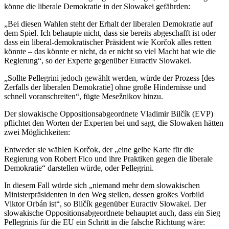
könne die liberale Demokratie in der Slowakei gefährden:
„Bei diesen Wahlen steht der Erhalt der liberalen Demokratie auf
dem Spiel. Ich behaupte nicht, dass sie bereits abgeschafft ist oder
dass ein liberal-demokratischer Präsident wie Korčok alles retten
könnte – das könnte er nicht, da er nicht so viel Macht hat wie die
Regierung“, so der Experte gegenüber Euractiv Slowakei.
„Sollte Pellegrini jedoch gewählt werden, würde der Prozess [des
Zerfalls der liberalen Demokratie] ohne große Hindernisse und
schnell voranschreiten“, fügte Mesežnikov hinzu.
Der slowakische Oppositionsabgeordnete Vladimir Bilčík (EVP)
pflichtet den Worten der Experten bei und sagt, die Slowaken hätten
zwei Möglichkeiten:
Entweder sie wählen Korčok, der „eine gelbe Karte für die
Regierung von Robert Fico und ihre Praktiken gegen die liberale
Demokratie“ darstellen würde, oder Pellegrini.
In diesem Fall würde sich „niemand mehr dem slowakischen
Ministerpräsidenten in den Weg stellen, dessen großes Vorbild
Viktor Orbán ist“, so Bilčík gegenüber Euractiv Slowakei. Der
slowakische Oppositionsabgeordnete behauptet auch, dass ein Sieg
Pellegrinis für die EU ein Schritt in die falsche Richtung wäre: