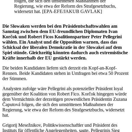
folgen, die sich den umstrittenen Maßnahmen der
Regierung, wie etwa der Reform des Strafgesetzbuchs,
widersetzt hat. [EPA-EFE/JAKUB GAVLAK]
Die Slowaken werden bei den Präsidentschaftswahlen am
Samstag zwischen dem EU-freundlichen Diplomaten Ivan
Korčok und Robert Ficos Koalitionspartner Peter Pellegrini
wählen. Ein Analyst und die Opposition warnen, dass das
Schicksal der liberalen Demokratie in der Slowakei auf dem
Spiel stünde. Gleichzeitig könnten dadurch auch extremistische
Kräfte innerhalb der EU gestärkt werden.
Die beiden Kandidaten liefern sich derzeit ein Kopf-an-Kopf-
Rennen. Beide Kandidaten stehen in Umfragen bei etwa 50 Prozent
der Stimmen.
Analysten zufolge wäre Pellegrini als potenzieller Präsident loyal
gegenüber der Koalition von Robert Fico. Korčok hingegen würde
dem Vermächtnis der derzeitigen prowestlichen Präsidentin Zuzana
Čaputová folgen, die sich den umstrittenen Maßnahmen der
Regierung, wie etwa der Reform des Strafgesetzbuchs, widersetzt
hat.
Grigorij Mesežnikov, Politikwissenschaftler und Präsident des
Instituts für öffentliche Angelegenheiten, sagte, Pellegrinis Sieg