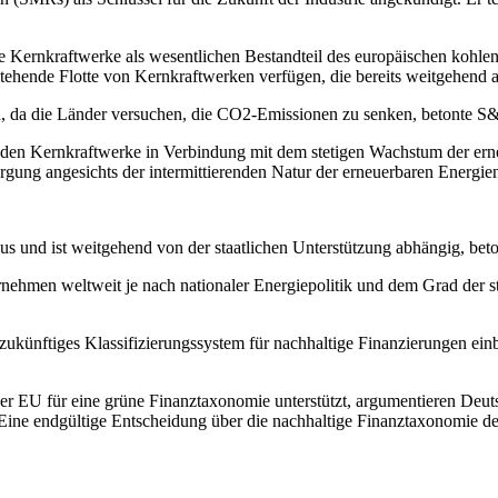
 Kernkraftwerke als wesentlichen Bestandteil des europäischen kohlens
stehende Flotte von Kernkraftwerken verfügen, die bereits weitgehend a
ird, da die Länder versuchen, die CO2-Emissionen zu senken, betonte S
enden Kernkraftwerke in Verbindung mit dem stetigen Wachstum der ern
orgung angesichts der intermittierenden Natur der erneuerbaren Energien
us und ist weitgehend von der staatlichen Unterstützung abhängig, bet
rnehmen weltweit je nach nationaler Energiepolitik und dem Grad der s
zukünftiges Klassifizierungssystem für nachhaltige Finanzierungen einb
 EU für eine grüne Finanztaxonomie unterstützt, argumentieren Deutsc
 Eine endgültige Entscheidung über die nachhaltige Finanztaxonomie d