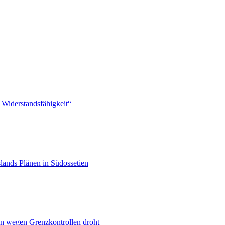
 Widerstandsfähigkeit“
lands Plänen in Südossetien
n wegen Grenzkontrollen droht