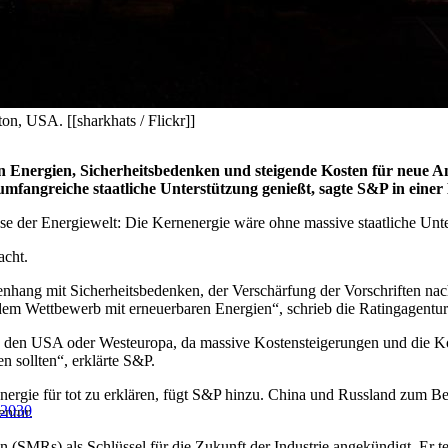
on, USA. [[sharkhats / Flickr]]
Energien, Sicherheitsbedenken und steigende Kosten für neue An
fangreiche staatliche Unterstützung genießt, sagte S&P in einer 
se der Energiewelt: Die Kernenergie wäre ohne massive staatliche Unte
acht.
hang mit Sicherheitsbedenken, der Verschärfung der Vorschriften nach
m Wettbewerb mit erneuerbaren Energien“, schrieb die Ratingagentur 
in den USA oder Westeuropa, da massive Kostensteigerungen und die K
 sollten“, erklärte S&P.
ergie für tot zu erklären, fügt S&P hinzu. China und Russland zum Bei
 2030
entur.
(SMRs) als Schlüssel für die Zukunft der Industrie angekündigt. Er teil