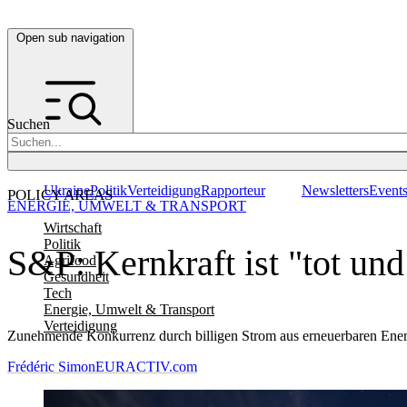
Open sub navigation
Suchen
Ukraine
Politik
Verteidigung
Rapporteur
Newsletters
Event
POLICY AREAS
ENERGIE, UMWELT & TRANSPORT
Wirtschaft
Politik
S&P: Kernkraft ist "tot und
Agrifood
Gesundheit
Tech
Energie, Umwelt & Transport
Verteidigung
Zunehmende Konkurrenz durch billigen Strom aus erneuerbaren Energ
Frédéric Simon
EURACTIV.com