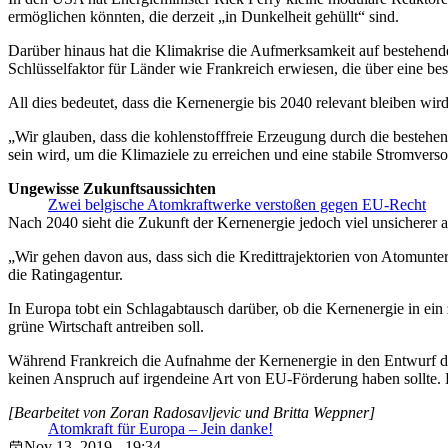
ermöglichen könnten, die derzeit „in Dunkelheit gehüllt“ sind.
Darüber hinaus hat die Klimakrise die Aufmerksamkeit auf bestehende
Schlüsselfaktor für Länder wie Frankreich erwiesen, die über eine be
All dies bedeutet, dass die Kernenergie bis 2040 relevant bleiben w
„Wir glauben, dass die kohlenstofffreie Erzeugung durch die besteh
sein wird, um die Klimaziele zu erreichen und eine stabile Stromvers
Ungewisse Zukunftsaussichten
Zwei belgische Atomkraftwerke verstoßen gegen EU-Recht
Nach 2040 sieht die Zukunft der Kernenergie jedoch viel unsicherer a
„Wir gehen davon aus, dass sich die Kredittrajektorien von Atomunte
die Ratingagentur.
In Europa tobt ein Schlagabtausch darüber, ob die Kernenergie in ein 
grüne Wirtschaft antreiben soll.
Während Frankreich die Aufnahme der Kernenergie in den Entwurf der
keinen Anspruch auf irgendeine Art von EU-Förderung haben sollte.
[Bearbeitet von Zoran Radosavljevic und Britta Weppner]
Atomkraft für Europa – Jein danke!
Nov 13, 2019 - 19:34