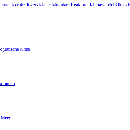
Umwelt
Kernkraftwerk
Kleine Modulare Reaktoren
Klimawandel
Klimazi
ografische Krise
ankommen
n Meer