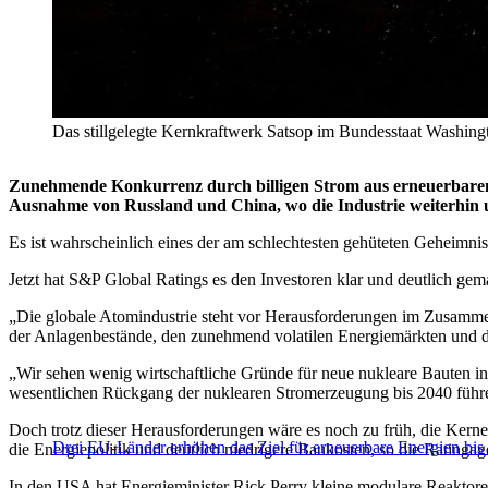
Das stillgelegte Kernkraftwerk Satsop im Bundesstaat Washingt
Zunehmende Konkurrenz durch billigen Strom aus erneuerbaren 
Ausnahme von Russland und China, wo die Industrie weiterhin um
Es ist wahrscheinlich eines der am schlechtesten gehüteten Geheimnis
Jetzt hat S&P Global Ratings es den Investoren klar und deutlich gem
„Die globale Atomindustrie steht vor Herausforderungen im Zusammen
der Anlagenbestände, den zunehmend volatilen Energiemärkten und de
„Wir sehen wenig wirtschaftliche Gründe für neue nukleare Bauten 
wesentlichen Rückgang der nuklearen Stromerzeugung bis 2040 führen
Doch trotz dieser Herausforderungen wäre es noch zu früh, die Kernen
Drei EU-Länder erhöhen das Ziel für erneuerbare Energien bis
die Energiepolitik und deutlich niedrigere Baukosten, so die Ratingag
In den USA hat Energieminister Rick Perry kleine modulare Reaktoren 