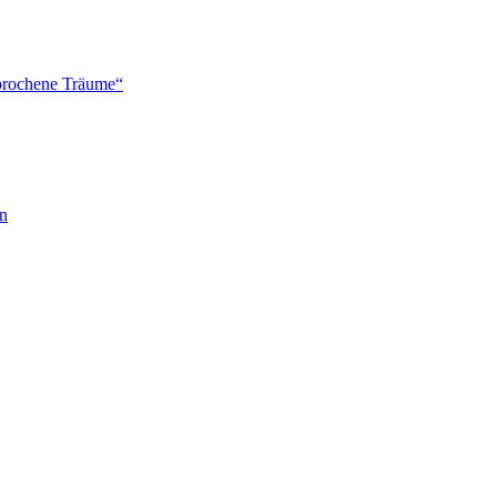
brochene Träume“
en