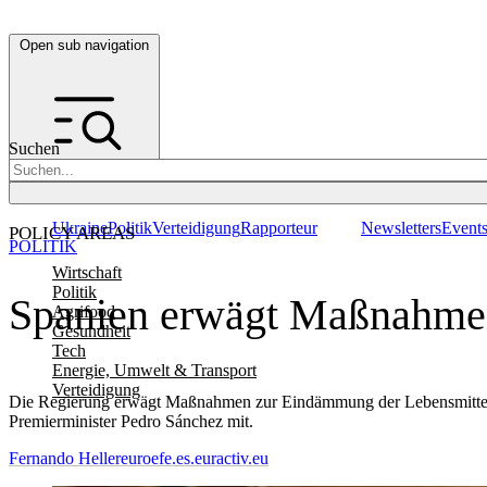
Open sub navigation
Suchen
Ukraine
Politik
Verteidigung
Rapporteur
Newsletters
Event
POLICY AREAS
POLITIK
Wirtschaft
Politik
Spanien erwägt Maßnahmen
Agrifood
Gesundheit
Tech
Energie, Umwelt & Transport
Verteidigung
Die Regierung erwägt Maßnahmen zur Eindämmung der Lebensmittelpre
Premierminister Pedro Sánchez mit.
Fernando Heller
euroefe.es.euractiv.eu