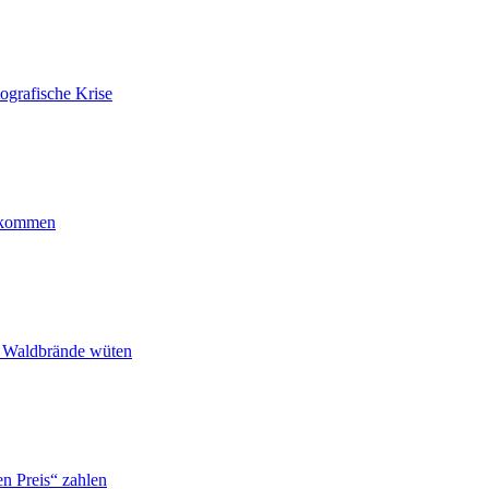
ografische Krise
ankommen
n Waldbrände wüten
n Preis“ zahlen