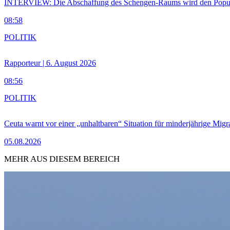
INTERVIEW: Die Abschaffung des Schengen-Raums wird den Populi
08:58
POLITIK
Rapporteur | 6. August 2026
08:56
POLITIK
Ceuta warnt vor einer „unhaltbaren“ Situation für minderjährige Migr
05.08.2026
MEHR AUS DIESEM BEREICH