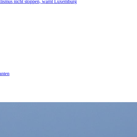
smus nicht stoppen, warnt Luxemburg
anten