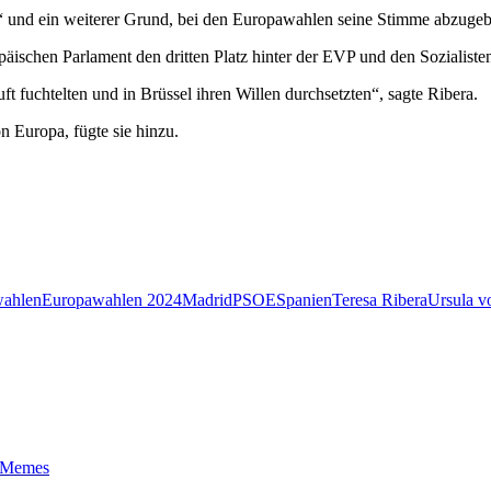
d“ und ein weiterer Grund, bei den Europawahlen seine Stimme abzuge
opäischen Parlament den dritten Platz hinter der EVP und den Sozial
t fuchtelten und in Brüssel ihren Willen durchsetzten“, sagte Ribera.
n Europa, fügte sie hinzu.
ahlen
Europawahlen 2024
Madrid
PSOE
Spanien
Teresa Ribera
Ursula v
t-Memes