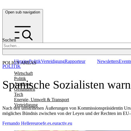
Open sub navigation
Suchen
Ukraine
Politik
Verteidigung
Rapporteur
Newsletters
Event
POLICY AREAS
POLITIK
Wirtschaft
Politik
Spanische Sozialisten war
Agrifood
Gesundheit
Tech
Energie, Umwelt & Transport
Verteidigung
Nach den umstrittenen Äußerungen von Kommissionspräsidentin Ursu
mögliches Bündnis zwischen von der Leyen und der Rechten im EU-P
Fernando Heller
euroefe.es.euractiv.eu