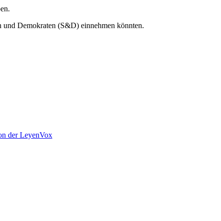
ben.
isten und Demokraten (S&D) einnehmen könnten.
on der Leyen
Vox