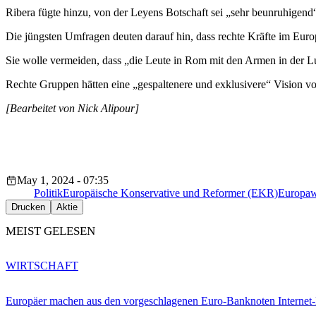
Ribera fügte hinzu, von der Leyens Botschaft sei „sehr beunruhigen
Die jüngsten Umfragen deuten darauf hin, dass rechte Kräfte im Eur
Sie wolle vermeiden, dass „die Leute in Rom mit den Armen in der Luf
Rechte Gruppen hätten eine „gespaltenere und exklusivere“ Vision vo
[Bearbeitet von Nick Alipour]
May 1, 2024 - 07:35
Politik
Europäische Konservative und Reformer (EKR)
Europaw
Drucken
Aktie
MEIST GELESEN
WIRTSCHAFT
Europäer machen aus den vorgeschlagenen Euro-Banknoten Interne