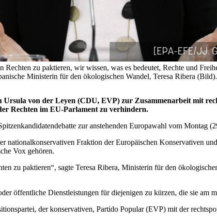
en Rechten zu paktieren, wir wissen, was es bedeutet, Rechte und Freihe
e spanische Ministerin für den ökologischen Wandel, Teresa Ribera (B
 Ursula von der Leyen (CDU, EVP) zur Zusammenarbeit mit recht
 der Rechten im EU-Parlament zu verhindern.
pitzenkandidatendebatte zur anstehenden Europawahl vom Montag (29
er nationalkonservativen Fraktion der Europäischen Konservativen und
ische Vox gehören.
chten zu paktieren“, sagte Teresa Ribera, Ministerin für den ökologi
der öffentliche Dienstleistungen für diejenigen zu kürzen, die sie am 
sitionspartei, der konservativen, Partido Popular (EVP) mit der recht