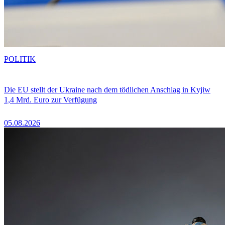
POLITIK
Die EU stellt der Ukraine nach dem tödlichen Anschlag in Kyjiw
1,4 Mrd. Euro zur Verfügung
05.08.2026