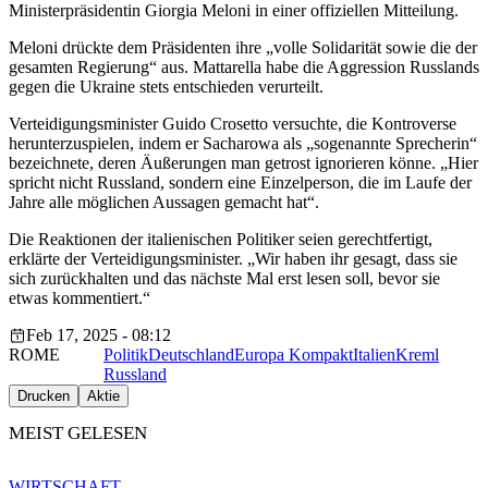
Ministerpräsidentin Giorgia Meloni in einer offiziellen Mitteilung.
Meloni drückte dem Präsidenten ihre „volle Solidarität sowie die der
gesamten Regierung“ aus. Mattarella habe die Aggression Russlands
gegen die Ukraine stets entschieden verurteilt.
Verteidigungsminister Guido Crosetto versuchte, die Kontroverse
herunterzuspielen, indem er Sacharowa als „sogenannte Sprecherin“
bezeichnete, deren Äußerungen man getrost ignorieren könne. „Hier
spricht nicht Russland, sondern eine Einzelperson, die im Laufe der
Jahre alle möglichen Aussagen gemacht hat“.
Die Reaktionen der italienischen Politiker seien gerechtfertigt,
erklärte der Verteidigungsminister. „Wir haben ihr gesagt, dass sie
sich zurückhalten und das nächste Mal erst lesen soll, bevor sie
etwas kommentiert.“
Feb 17, 2025 - 08:12
ROME
Politik
Deutschland
Europa Kompakt
Italien
Kreml
Russland
Drucken
Aktie
MEIST GELESEN
WIRTSCHAFT