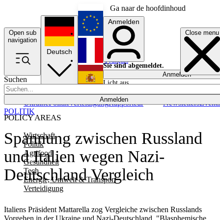
Ga naar de hoofdinhoud
Anmelden
Open sub
Close menu
English
navigation
Deutsch
Français
Sie sind abgemeldet.
Anmelden
Suchen
Licht aus
Español
Anmelden
Ukraine
Politik
Verteidigung
Rapporteur
Newsletters
Event
POLITIK
POLICY AREAS
Spannung zwischen Russland
Wirtschaft
Politik
und Italien wegen Nazi-
Agrifood
Gesundheit
Deutschland Vergleich
Tech
Energie, Umwelt & Transport
Verteidigung
Italiens Präsident Mattarella zog Vergleiche zwischen Russlands
Vorgehen in der Ukraine und Nazi-Deutschland. "Blasphemische