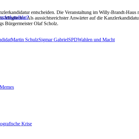
nzlerkandidatur entscheiden. Die Veranstaltung im Willy-Brandt-Haus m
nzlerkandidat?
t-Mitglieder. Als aussichtsreichster Anwärter auf die Kanzlerkandida
gs Bürgermeister Olaf Scholz.
ndidat
Martin Schulz
Sigmar Gabriel
SPD
Wahlen und Macht
t-Memes
ografische Krise