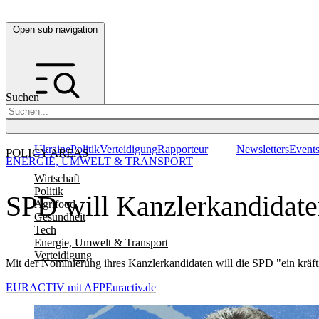
Open sub navigation
Suchen
Ukraine
Politik
Verteidigung
Rapporteur
Newsletters
Event
POLICY AREAS
ENERGIE, UMWELT & TRANSPORT
Wirtschaft
Politik
SPD will Kanzlerkandidate
Agrifood
Gesundheit
Tech
Energie, Umwelt & Transport
Verteidigung
Mit der Nominierung ihres Kanzlerkandidaten will die SPD "ein kräftig
EURACTIV mit AFP
Euractiv.de