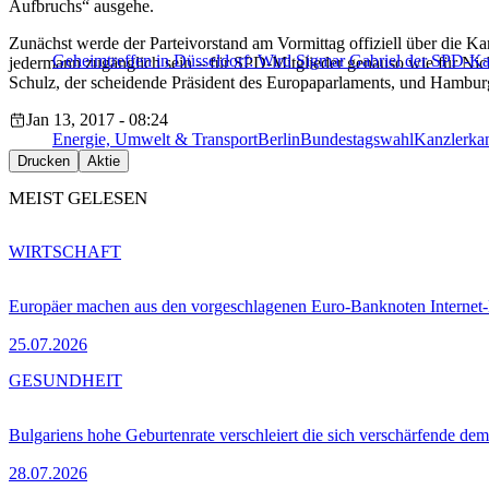
Aufbruchs“ ausgehe.
Zunächst werde der Parteivorstand am Vormittag offiziell über die Ka
Geheimtreffen in Düsseldorf: Wird Sigmar Gabriel der SPD-Ka
jedermann zugänglich sein – für SPD-Mitglieder genauso wie für Nich
Schulz, der scheidende Präsident des Europaparlaments, und Hambur
Jan 13, 2017 - 08:24
Energie, Umwelt & Transport
Berlin
Bundestagswahl
Kanzlerka
Drucken
Aktie
MEIST GELESEN
WIRTSCHAFT
Europäer machen aus den vorgeschlagenen Euro-Banknoten Interne
25.07.2026
GESUNDHEIT
Bulgariens hohe Geburtenrate verschleiert die sich verschärfende dem
28.07.2026