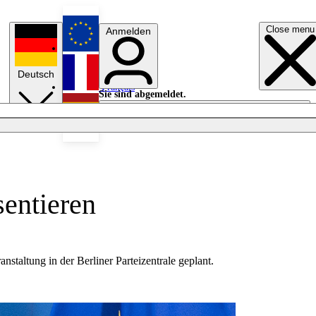
Close menu
Anmelden
English
Deutsch
Français
Sie sind abgemeldet.
Anmelden
Licht aus
Español
entieren
staltung in der Berliner Parteizentrale geplant.