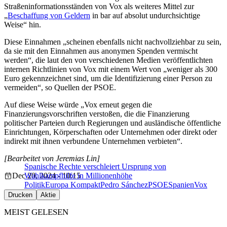
Straßeninformationsständen von Vox als weiteres Mittel zur
„
Beschaffung von Geldern
in bar auf absolut undurchsichtige
Weise“ hin.
Diese Einnahmen „scheinen ebenfalls nicht nachvollziehbar zu sein,
da sie mit den Einnahmen aus anonymen Spenden vermischt
werden“, die laut den von verschiedenen Medien veröffentlichten
internen Richtlinien von Vox mit einem Wert von „weniger als 300
Euro gekennzeichnet sind, um die Identifizierung einer Person zu
vermeiden“, so Quellen der PSOE.
Auf diese Weise würde „Vox erneut gegen die
Finanzierungsvorschriften verstoßen, die die Finanzierung
politischer Parteien durch Regierungen und ausländische öffentliche
Einrichtungen, Körperschaften oder Unternehmen oder direkt oder
indirekt mit ihnen verbundene Unternehmen verbieten“.
[Bearbeitet von Jeremias Lin]
Spanische Rechte verschleiert Ursprung von
Dec 20, 2024 - 10:15
Wahlkampfhilfe in Millionenhöhe
Politik
Europa Kompakt
Pedro Sánchez
PSOE
Spanien
Vox
Drucken
Aktie
MEIST GELESEN