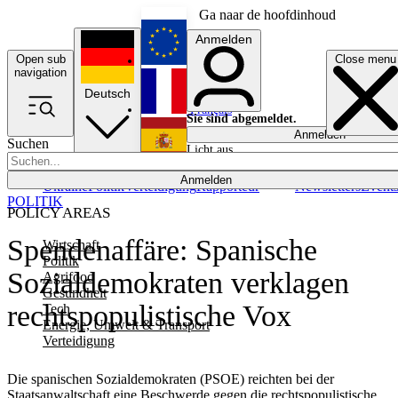
Ga naar de hoofdinhoud
Anmelden
Open sub
Close menu
English
navigation
Deutsch
Français
Sie sind abgemeldet.
Anmelden
Suchen
Licht aus
Español
Anmelden
Ukraine
Politik
Verteidigung
Rapporteur
Newsletters
Event
POLITIK
POLICY AREAS
Spendenaffäre: Spanische
Wirtschaft
Politik
Sozialdemokraten verklagen
Agrifood
Gesundheit
rechtspopulistische Vox
Tech
Energie, Umwelt & Transport
Verteidigung
Die spanischen Sozialdemokraten (PSOE) reichten bei der
Staatsanwaltschaft eine Beschwerde gegen die rechtspopulistische