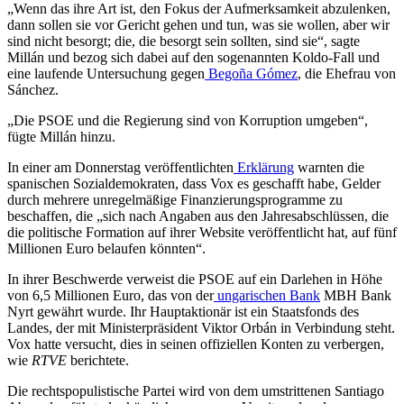
„Wenn das ihre Art ist, den Fokus der Aufmerksamkeit abzulenken,
dann sollen sie vor Gericht gehen und tun, was sie wollen, aber wir
sind nicht besorgt; die, die besorgt sein sollten, sind sie“, sagte
Millán und bezog sich dabei auf den sogenannten Koldo-Fall und
eine laufende Untersuchung gegen
Begoña Gómez
, die Ehefrau von
Sánchez.
„Die PSOE und die Regierung sind von Korruption umgeben“,
fügte Millán hinzu.
In einer am Donnerstag veröffentlichten
Erklärung
warnten die
spanischen Sozialdemokraten
, dass Vox es geschafft habe, Gelder
durch mehrere unregelmäßige Finanzierungsprogramme zu
beschaffen, die „sich nach Angaben aus den Jahresabschlüssen, die
die politische Formation auf ihrer Website veröffentlicht hat, auf fünf
Millionen Euro belaufen könnten“.
In ihrer Beschwerde verweist die PSOE auf ein Darlehen in Höhe
von 6,5 Millionen Euro, das von der
ungarischen Bank
MBH Bank
Nyrt gewährt wurde. Ihr Hauptaktionär ist ein Staatsfonds des
Landes, der mit Ministerpräsident Viktor Orbán in Verbindung steht.
Vox hatte versucht, dies in seinen offiziellen Konten zu verbergen,
wie
RTVE
berichtete.
Die rechtspopulistische Partei wird von dem umstrittenen Santiago