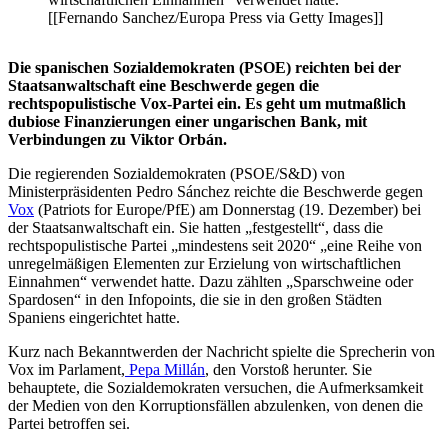
[[Fernando Sanchez/Europa Press via Getty Images]]
Die spanischen Sozialdemokraten (PSOE) reichten bei der
Staatsanwaltschaft eine Beschwerde gegen die
rechtspopulistische Vox-Partei ein. Es geht um mutmaßlich
dubiose Finanzierungen einer ungarischen Bank, mit
Verbindungen zu Viktor Orbán.
Die regierenden Sozialdemokraten (PSOE/S&D) von
Ministerpräsidenten Pedro Sánchez reichte die Beschwerde gegen
Vox
(Patriots for Europe/PfE) am Donnerstag (19. Dezember) bei
der Staatsanwaltschaft ein. Sie hatten „festgestellt“, dass die
rechtspopulistische Partei „mindestens seit 2020“ „eine Reihe von
unregelmäßigen Elementen zur Erzielung von wirtschaftlichen
Einnahmen“ verwendet hatte. Dazu zählten „Sparschweine oder
Spardosen“ in den Infopoints, die sie in den großen Städten
Spaniens eingerichtet hatte.
Kurz nach Bekanntwerden der Nachricht spielte die Sprecherin von
Vox im Parlament,
Pepa Millán
, den Vorstoß herunter. Sie
behauptete, die Sozialdemokraten versuchen, die Aufmerksamkeit
der Medien von den Korruptionsfällen abzulenken, von denen die
Partei betroffen sei.