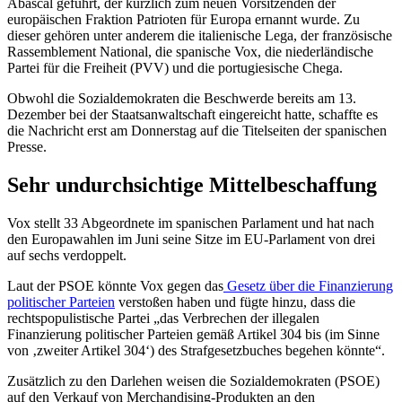
Abascal geführt, der kürzlich zum neuen Vorsitzenden der
europäischen Fraktion Patrioten für Europa ernannt wurde. Zu
dieser gehören unter anderem die italienische Lega, der französische
Rassemblement National, die spanische Vox, die niederländische
Partei für die Freiheit (PVV) und die portugiesische Chega.
Obwohl die
Sozialdemokraten
die Beschwerde bereits am 13.
Dezember bei der Staatsanwaltschaft eingereicht hatte, schaffte es
die Nachricht erst am Donnerstag auf die Titelseiten der spanischen
Presse.
Sehr undurchsichtige Mittelbeschaffung
Vox stellt 33 Abgeordnete im spanischen Parlament und hat nach
den Europawahlen im Juni seine Sitze im EU-Parlament von drei
auf sechs verdoppelt.
Laut der PSOE könnte Vox gegen das
Gesetz über die Finanzierung
politischer Parteien
verstoßen haben und fügte hinzu, dass die
rechtspopulistische Partei „das Verbrechen der illegalen
Finanzierung politischer Parteien gemäß Artikel 304 bis (im Sinne
von ‚zweiter Artikel 304‘) des Strafgesetzbuches begehen könnte“.
Zusätzlich zu den Darlehen weisen die Sozialdemokraten
(PSOE)
auf den Verkauf von Merchandising-Produkten an den