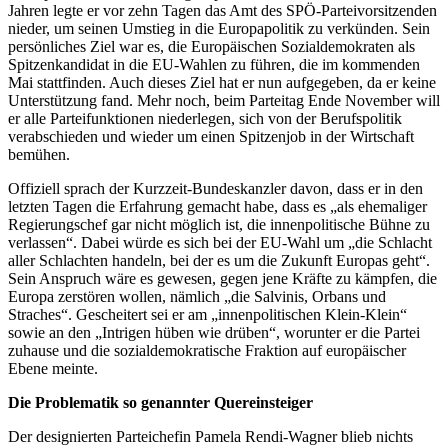
Jahren legte er vor zehn Tagen das Amt des SPÖ-Parteivorsitzenden
nieder, um seinen Umstieg in die Europapolitik zu verkünden. Sein
persönliches Ziel war es, die Europäischen Sozialdemokraten als
Spitzenkandidat in die EU-Wahlen zu führen, die im kommenden
Mai stattfinden. Auch dieses Ziel hat er nun aufgegeben, da er keine
Unterstützung fand. Mehr noch, beim Parteitag Ende November will
er alle Parteifunktionen niederlegen, sich von der Berufspolitik
verabschieden und wieder um einen Spitzenjob in der Wirtschaft
bemühen.
Offiziell sprach der Kurzzeit-Bundeskanzler davon, dass er in den
letzten Tagen die Erfahrung gemacht habe, dass es „als ehemaliger
Regierungschef gar nicht möglich ist, die innenpolitische Bühne zu
verlassen“. Dabei würde es sich bei der EU-Wahl um „die Schlacht
aller Schlachten handeln, bei der es um die Zukunft Europas geht“.
Sein Anspruch wäre es gewesen, gegen jene Kräfte zu kämpfen, die
Europa zerstören wollen, nämlich „die Salvinis, Orbans und
Straches“. Gescheitert sei er am „innenpolitischen Klein-Klein“
sowie an den „Intrigen hüben wie drüben“, worunter er die Partei
zuhause und die sozialdemokratische Fraktion auf europäischer
Ebene meinte.
Die Problematik so genannter Quereinsteiger
Der designierten Parteichefin Pamela Rendi-Wagner blieb nichts