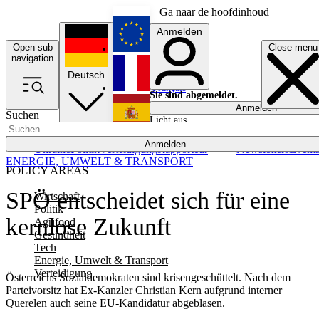
Ga naar de hoofdinhoud
Anmelden
Open sub
Close menu
English
navigation
Deutsch
Français
Sie sind abgemeldet.
Anmelden
Suchen
Licht aus
Español
Anmelden
Ukraine
Politik
Verteidigung
Rapporteur
Newsletters
Event
ENERGIE, UMWELT & TRANSPORT
POLICY AREAS
SPÖ entscheidet sich für eine
Wirtschaft
Politik
kernlose Zukunft
Agrifood
Gesundheit
Tech
Energie, Umwelt & Transport
Verteidigung
Österreichs Sozialdemokraten sind krisengeschüttelt. Nach dem
Parteivorsitz hat Ex-Kanzler Christian Kern aufgrund interner
Querelen auch seine EU-Kandidatur abgeblasen.