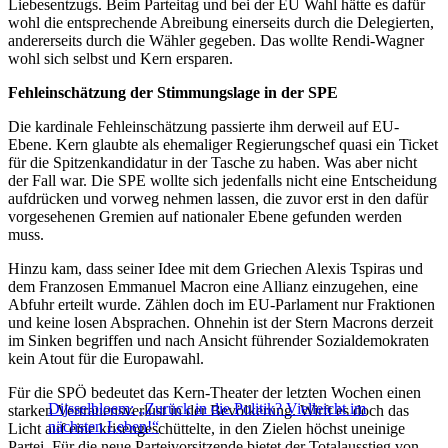
Liebesentzugs. Beim Parteitag und bei der EU Wahl hätte es dafür
wohl die entsprechende Abreibung einerseits durch die Delegierten,
andererseits durch die Wähler gegeben. Das wollte Rendi-Wagner
wohl sich selbst und Kern ersparen.
Fehleinschätzung der Stimmungslage in der SPE
Die kardinale Fehleinschätzung passierte ihm derweil auf EU-
Ebene. Kern glaubte als ehemaliger Regierungschef quasi ein Ticket
für die Spitzenkandidatur in der Tasche zu haben. Was aber nicht
der Fall war. Die SPE wollte sich jedenfalls nicht eine Entscheidung
aufdrücken und vorweg nehmen lassen, die zuvor erst in den dafür
vorgesehenen Gremien auf nationaler Ebene gefunden werden
muss.
Hinzu kam, dass seiner Idee mit dem Griechen Alexis Tspiras und
dem Franzosen Emmanuel Macron eine Allianz einzugehen, eine
Abfuhr erteilt wurde. Zählen doch im EU-Parlament nur Fraktionen
und keine losen Absprachen. Ohnehin ist der Stern Macrons derzeit
im Sinken begriffen und nach Ansicht führender Sozialdemokraten
kein Atout für die Europawahl.
Für die SPÖ bedeutet das Kern-Theater der letzten Wochen einen
Dijsselbloem: „Zurück in die Politik? Vielleicht im
starken Vertrauensverlust in der Bevölkerung. Wirft es doch das
nächsten Leben!“
Licht auf eine krisengeschüttelte, in den Zielen höchst uneinige
Partei. Für die neue Parteivorsitzende bietet der Totalausstieg von