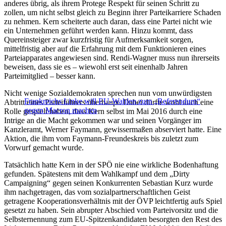
anderes übrig, als ihrem Protege Respekt für seinen Schritt zu
zollen, um nicht selbst gleich zu Beginn ihrer Parteikarriere Schaden
zu nehmen. Kern scheiterte auch daran, dass eine Partei nicht wie
ein Unternehmen geführt werden kann. Hinzu kommt, dass
Quereinsteiger zwar kurzfristig für Aufmerksamkeit sorgen,
mittelfristig aber auf die Erfahrung mit dem Funktionieren eines
Parteiapparates angewiesen sind. Rendi-Wagner muss nun ihrerseits
beweisen, dass sie es – wiewohl erst seit einenhalb Jahren
Parteimitglied – besser kann.
Nicht wenige Sozialdemokraten sprechen nun vom unwürdigsten
Frankreichs Linke will EU-Wahlen zum „Referendum“
Abtritt eines Parteiführers überhaupt. Dabei dürfte wohl auch eine
gegen Macron machen
Rolle gespielt haben, dass Kern selbst im Mai 2016 durch eine
Intrige an die Macht gekommen war und seinen Vorgänger im
Kanzleramt, Werner Faymann, gewissermaßen abserviert hatte. Eine
Aktion, die ihm vom Faymann-Freundeskreis bis zuletzt zum
Vorwurf gemacht wurde.
Tatsächlich hatte Kern in der SPÖ nie eine wirkliche Bodenhaftung
gefunden. Spätestens mit dem Wahlkampf und dem „Dirty
Campaigning“ gegen seinen Konkurrenten Sebastian Kurz wurde
ihm nachgetragen, das vom sozialpartnerschaftlichen Geist
getragene Kooperationsverhältnis mit der ÖVP leichtfertig aufs Spiel
gesetzt zu haben. Sein abrupter Abschied vom Parteivorsitz und die
Selbsternennung zum EU-Spitzenkandidaten besorgten den Rest des