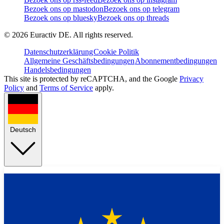
Bezoek ons op mastodon
Bezoek ons op telegram
Bezoek ons op bluesky
Bezoek ons op threads
©
2026
Euractiv DE. All rights reserved.
Datenschutzerklärung
Cookie Politik
Allgemeine Geschäftsbedingungen
Abonnementbedingungen
Handelsbedingungen
This site is protected by reCAPTCHA, and the Google
Privacy
Policy
and
Terms of Service
apply.
Deutsch