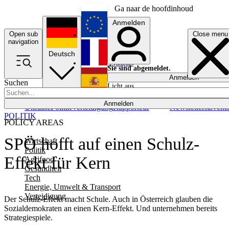
Ga naar de hoofdinhoud
Anmelden
Open sub
Close menu
English
navigation
Deutsch
Français
Sie sind abgemeldet.
Anmelden
Suchen
Licht aus
Español
Anmelden
Ukraine
Politik
Verteidigung
Rapporteur
Newsletters
Event
POLITIK
POLICY AREAS
SPÖ hofft auf einen Schulz-
Wirtschaft
Politik
Effekt für Kern
Agrifood
Gesundheit
Tech
Energie, Umwelt & Transport
Verteidigung
Der Schulz-Effekt macht Schule. Auch in Österreich glauben die
Sozialdemokraten an einen Kern-Effekt. Und unternehmen bereits
Strategiespiele.