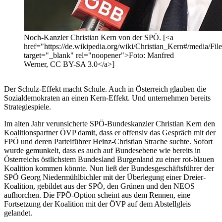
Noch-Kanzler Christian Kern von der SPÖ. [<a
href="https://de.wikipedia.org/wiki/Christian_Kern#/medi
target="_blank" rel="noopener">Foto: Manfred
Werner, CC BY-SA 3.0</a>]
Der Schulz-Effekt macht Schule. Auch in Österreich glauben die
Sozialdemokraten an einen Kern-Effekt. Und unternehmen bereits
Strategiespiele.
Im alten Jahr verunsicherte SPÖ-Bundeskanzler Christian Kern den
Koalitionspartner ÖVP damit, dass er offensiv das Gespräch mit der
FPÖ und deren Parteiführer Heinz-Christian Strache suchte. Sofort
wurde gemunkelt, dass es auch auf Bundesebene wie bereits in
Österreichs östlichstem Bundesland Burgenland zu einer rot-blauen
Koalition kommen könnte. Nun ließ der Bundesgeschäftsführer der
SPÖ Georg Niedermühlbichler mit der Überlegung einer Dreier-
Koalition, gebildet aus der SPÖ, den Grünen und den NEOS
aufhorchen. Die FPÖ-Option scheint aus dem Rennen, eine
Fortsetzung der Koalition mit der ÖVP auf dem Abstellgleis
gelandet.