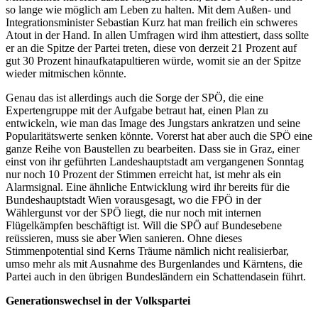
so lange wie möglich am Leben zu halten. Mit dem Außen- und
Integrationsminister Sebastian Kurz hat man freilich ein schweres
Atout in der Hand. In allen Umfragen wird ihm attestiert, dass sollte
er an die Spitze der Partei treten, diese von derzeit 21 Prozent auf
gut 30 Prozent hinaufkatapultieren würde, womit sie an der Spitze
wieder mitmischen könnte.
Genau das ist allerdings auch die Sorge der SPÖ, die eine
Expertengruppe mit der Aufgabe betraut hat, einen Plan zu
entwickeln, wie man das Image des Jungstars ankratzen und seine
Popularitätswerte senken könnte. Vorerst hat aber auch die SPÖ eine
ganze Reihe von Baustellen zu bearbeiten. Dass sie in Graz, einer
einst von ihr geführten Landeshauptstadt am vergangenen Sonntag
nur noch 10 Prozent der Stimmen erreicht hat, ist mehr als ein
Alarmsignal. Eine ähnliche Entwicklung wird ihr bereits für die
Bundeshauptstadt Wien vorausgesagt, wo die FPÖ in der
Wählergunst vor der SPÖ liegt, die nur noch mit internen
Flügelkämpfen beschäftigt ist. Will die SPÖ auf Bundesebene
reüssieren, muss sie aber Wien sanieren. Ohne dieses
Stimmenpotential sind Kerns Träume nämlich nicht realisierbar,
umso mehr als mit Ausnahme des Burgenlandes und Kärntens, die
Partei auch in den übrigen Bundesländern ein Schattendasein führt.
Generationswechsel in der Volkspartei