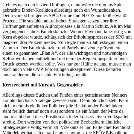
Geht es nach den letzten Umfragen, dann wäre die nun ins Spiel
gebrachte Dreier-Koalition allerdings noch ein Wunschdenken.
Denn vorerst bringen es SPÖ, Grüne und NEOS auf bloß etwa 45
Prozent. Die sozialdemokratischen Strategen setzen aber ihre
Hoffnungen auf einen Aufholprozess a la Martin Schulz. Als im Mai
vergangenen Jahres Bundeskanzler Werner Faymann kurzfristig von
Kern abgelöst wurde, schlug sich der Erholungsprozess der SPÖ mit
mageren drei Prozent nieder. Nun legte man zu Jahresbeginn einen
Zahn zu. Der Bundeskanzler und Parteivorsitzende präsentierte
einen so genannten „Plan A“, der alle wichtigen und notwendigen
Reformvorhaben enthielt und mit dem der Regierungspartner unter
Druck gesetzt werden sollte. Was nur zur Hälfte gelang, musste man
doch auch viele ÖVP-Forderungen akzeptieren. Diese betrafen
unter anderem die sensible Flüchtlingspolitik.
Kern rechnet mit Kurz als Gegenspieler
Allerdings dieses Suchen und Finden eines gemeinsamen Nenners
könnte durchaus Strategie gewesen sein. Denn plötzlich steht Kern
nicht mehr als ein linker Politiker (die Reaktion der Parteilinken
steht freilich darauf noch aus) sondern als ein Mann der Mitte da
und macht damit diese Position auch der konservativen Volkspartei
streitig. Dort werden von den politischen Beobachtern ähnliche
Strategiespiele völlig vermisst. Vizekanzler und Parteichef Reinhold
Mitterlehner hat sich darauf eingeschworen, die SPÖVP-Koalition