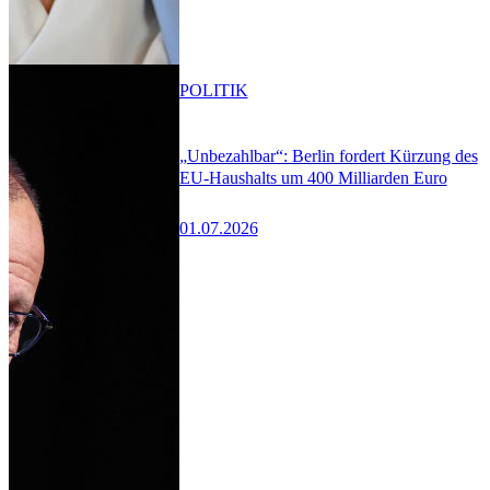
POLITIK
„Unbezahlbar“: Berlin fordert Kürzung des
EU-Haushalts um 400 Milliarden Euro
01.07.2026