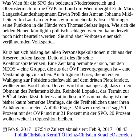
Was Wien für die SPÖ das bedeuten Niederösterreich und
Oberösterreich für die ÖVP. Im Land um Wien übergibt Ende März
Langzeit-Landeshauptmann Erwin Pröll das Amt an Johanna Mikl-
Leitner. Im Land an der Enns wird nun ebenfalls Josef Pühringer
seine Funktion in die Hände von Thomas Stelzer legen. Wie sich die
beiden Neuen künftighin politisch schlagen werden, kann derzeit
noch nicht beurteilt werden. Sie sind aber Vorboten einer sich
verjüngernden Volkspartei.
Kurz hat sich bislang bei allen Personalspekulationen nicht aus der
Reserve locken lassen. Detto gilt dies für seine
Koalitionspräferenzen. Eine Zeit lang bemühte er sich, mit den
NEOS – eine Gruppe, die aus der ÖVP hervorgegangen ist – eine
Verständigung zu suchen. Auch Irgmard Griss, die im ersten
Wahlgang zur Präsidentschaftswahl auf dem dritten Platz landete,
wollte er ins Boot holen. Derzeit wird ihm nachgesagt, dass er den
Obmann des Parlamentsklubs, Reinhold Lopatka, das Terrain zur
FPÖ abtasten lässt. Interessant in diesem Zusammenhang ist eine
bisher kaum bemerkte Umfrage, die die Freiheitlichen unter ihren
Anhängern starteten. Auf die Frage „Mit wem regieren“ sagt 59
Prozent mit der ÖVP und nur 21 Prozent mit der SPÖ. 20 Prozent
wollen weiter in Opposition bleiben.
Feb 9, 2017 - 07:54
Zuletzt aktualisiert: Feb 9, 2017 - 08:43
Politik
Christian Kern
FPÖ
Heinz-Christian Strache
Österreich