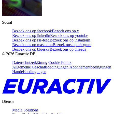
Social
Bezoek ons op facebook
Bezoek ons op x
Bezoek ons op linkedin
Bezoek ons op youtube
Bezoek ons op rss-feed
Bezoek ons op instagram
Bezoek ons op mastodon
Bezoek ons op telegram
Bezoek ons op bluesky
Bezoek ons op threads
©
2026
Euractiv DE
Datenschutzerklärung
Cookie Politik
Allgemeine Geschäftsbedingungen
Abonnementbedingungen
Handelsbedingungen
Dienste
Media Solutions