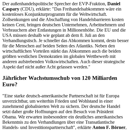
Der außenhandelspolitische Sprecher der EVP-Fraktion,
Daniel
Caspary
(CDU), erklärte: "Das Freihandelsabkommen wäre ein
kostenloses Konjunkturprogramm für die Weltwirtschaft.
Zollsenkungen und die Abschaffung von Handelsbarrieren kosten
keinen Cent, bringen deutschen Unternehmen, Arbeitnehmern und
Verbrauchern aber Entlastungen in Millionenhöhe. Die EU und die
USA müssen deshalb wie geplant ab dem 8. Juli an den
Verhandlungstisch. Je schneller das Abkommen kommt, desto besser
für die Menschen auf beiden Seiten des Atlantiks. Neben den
wirtschaftlichen Vorteilen stärkt das Abkommen auch die beiden
größten westlichen Demokratien im globalen Wettbewerb mit
anderen aufstrebenden Volkswirtschaften. Auch dieser strategische
Aspekt darf nicht außer Acht gelassen werden."
Jährlicher Wachstumsschub von 120 Milliarden
Euro?
"Eine starke deutsch-amerikanische Partnerschaft ist für Europa
unverzichtbar, um weiterhin Frieden und Wohlstand in einer
zunehmend globalisierten Welt zu sichern. Der deutsche Handel
setzt daher große Hoffnungen auf den Besuch von Präsident
Obama. Wir erwarten insbesondere ein deutliches amerikanisches
Bekenntnis zu den Verhandlungen über eine Transatlantische
Handels- und Investitionspartnerschaft", erklärte
Anton F. Börner
,