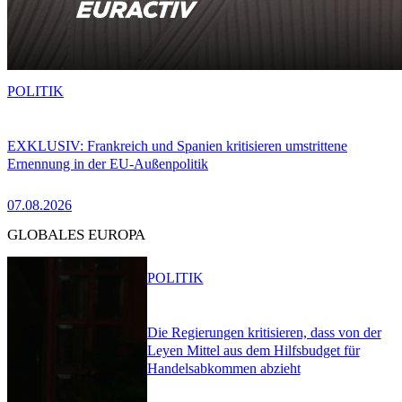
POLITIK
EXKLUSIV: Frankreich und Spanien kritisieren umstrittene
Ernennung in der EU-Außenpolitik
07.08.2026
GLOBALES EUROPA
POLITIK
Die Regierungen kritisieren, dass von der
Leyen Mittel aus dem Hilfsbudget für
Handelsabkommen abzieht