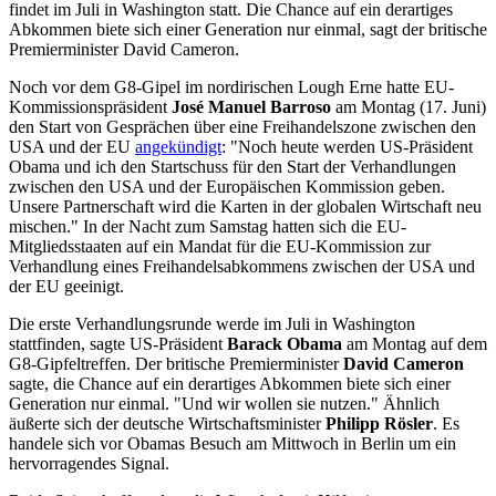
findet im Juli in Washington statt. Die Chance auf ein derartiges
Abkommen biete sich einer Generation nur einmal, sagt der britische
Premierminister David Cameron.
Noch vor dem G8-Gipel im nordirischen Lough Erne hatte EU-
Kommissionspräsident
José Manuel Barroso
am Montag (17. Juni)
den Start von Gesprächen über eine Freihandelszone zwischen den
USA und der EU
angekündigt
: "Noch heute werden US-Präsident
Obama und ich den Startschuss für den Start der Verhandlungen
zwischen den USA und der Europäischen Kommission geben.
Unsere Partnerschaft wird die Karten in der globalen Wirtschaft neu
mischen." In der Nacht zum Samstag hatten sich die EU-
Mitgliedsstaaten auf ein Mandat für die EU-Kommission zur
Verhandlung eines Freihandelsabkommens zwischen der USA und
der EU geeinigt.
Die erste Verhandlungsrunde werde im Juli in Washington
stattfinden, sagte US-Präsident
Barack Obama
am Montag auf dem
G8-Gipfeltreffen. Der britische Premierminister
David Cameron
sagte, die Chance auf ein derartiges Abkommen biete sich einer
Generation nur einmal. "Und wir wollen sie nutzen." Ähnlich
äußerte sich der deutsche Wirtschaftsminister
Philipp Rösler
. Es
handele sich vor Obamas Besuch am Mittwoch in Berlin um ein
hervorragendes Signal.