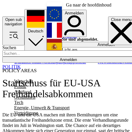
Ga naar de hoofdinhoud
Anmelden
Open sub
Close menu
English
navigation
Deutsch
Français
Sie sind abgemeldet.
Anmelden
Suchen
Licht aus
Español
Anmelden
Ukraine
Politik
Verteidigung
Rapporteur
Newsletters
Event
POLITIK
POLICY AREAS
Startschuss für EU-USA
Wirtschaft
Politik
Freihandelsabkommen
Agrifood
Gesundheit
Tech
Energie, Umwelt & Transport
Verteidigung
Die EU und die USA machen mit ihren Bemühungen um eine
transatlantische Freihandelszone ernst. Die erste Verhandlungsrunde
findet im Juli in Washington statt. Die Chance auf ein derartiges
Abkommen biete sich einer Generation nur einmal, sagt der britische