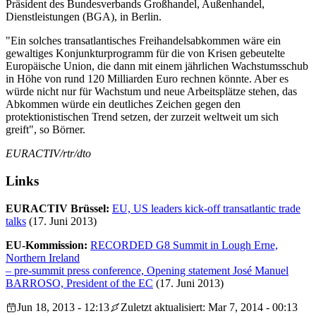
Präsident des Bundesverbands Großhandel, Außenhandel,
Dienstleistungen (BGA), in Berlin.
"Ein solches transatlantisches Freihandelsabkommen wäre ein
gewaltiges Konjunkturprogramm für die von Krisen gebeutelte
Europäische Union, die dann mit einem jährlichen Wachstumsschub
in Höhe von rund 120 Milliarden Euro rechnen könnte. Aber es
würde nicht nur für Wachstum und neue Arbeitsplätze stehen, das
Abkommen würde ein deutliches Zeichen gegen den
protektionistischen Trend setzen, der zurzeit weltweit um sich
greift", so Börner.
EURACTIV/rtr/dto
Links
EURACTIV Brüssel:
EU, US leaders kick-off transatlantic trade
talks
(17. Juni 2013)
EU-Kommission:
RECORDED G8 Summit in Lough Erne,
Northern Ireland
– pre-summit press conference, Opening statement José Manuel
BARROSO, President of the EC
(17. Juni 2013)
Jun 18, 2013 - 12:13
Zuletzt aktualisiert: Mar 7, 2014 - 00:13