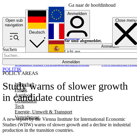
Ga naar de hoofdinhoud
Anmelden
Open sub
Close menu
English
navigation
Deutsch
Français
Sie sind abgemeldet.
Anmelden
Suchen
Licht aus
Español
Anmelden
Ukraine
Politik
Verteidigung
Rapporteur
Newsletters
Event
POLITIK
POLICY AREAS
Study warns of slower growth
Wirtschaft
Politik
in candidate countries
Agrifood
Gesundheit
Tech
Energie, Umwelt & Transport
Verteidigung
A new report by the Vienna Institute for International Economic
Studies (WIIW) warns of slower growth and a decline in industrial
production in the transition countries.