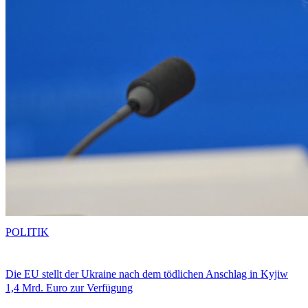
POLITIK
Die EU stellt der Ukraine nach dem tödlichen Anschlag in Kyjiw
1,4 Mrd. Euro zur Verfügung