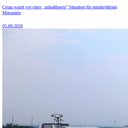
Ceuta warnt vor einer „unhaltbaren“ Situation für minderjährige
Migranten
05.08.2026