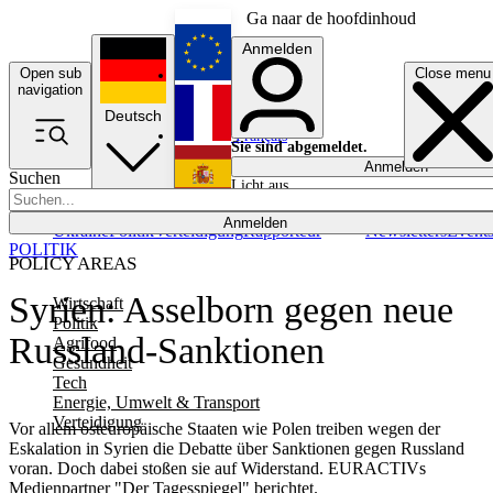
Ga naar de hoofdinhoud
Anmelden
Open sub
Close menu
English
navigation
Deutsch
Français
Sie sind abgemeldet.
Anmelden
Suchen
Licht aus
Español
Anmelden
Ukraine
Politik
Verteidigung
Rapporteur
Newsletters
Event
POLITIK
POLICY AREAS
Syrien: Asselborn gegen neue
Wirtschaft
Politik
Russland-Sanktionen
Agrifood
Gesundheit
Tech
Energie, Umwelt & Transport
Verteidigung
Vor allem osteuropäische Staaten wie Polen treiben wegen der
Eskalation in Syrien die Debatte über Sanktionen gegen Russland
voran. Doch dabei stoßen sie auf Widerstand. EURACTIVs
Medienpartner "Der Tagesspiegel" berichtet.