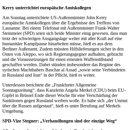
Kerry unterrichtet europäische Amtskollegen
Am Sonntag unterrichtete US-Außenminister John Kerry
europäische Amtskollegen über die Ergebnisse des Treffens von
Lausanne. Bei einem Telefonat mit Außenminister Frank-Walter
Steinmeier (SPD) seien sich beide Minister einig gewesen, dass man
trotz der schwierigen Ausgangslage weiter mit aller Kraft auf eine
humanitäre Kampfpause hinarbeiten müsse, hieß es aus dem
Berliner Außenamt. Zudem müssten Hilfslieferungen sicher in den
Osten von Aleppo, wo sich Regierungsgegner aufhalten, gebracht
und die Voraussetzungen für einen erneuten Waffenstillstand
geschaffen werden. Dabei stünden insbesondere das Regime des
syrischen Machthabers Baschar al Assad „sowie seine Verbündeten
in Russland und Iran“ in der Pflicht, hieß es weiter.
Unterdessen berichtete die „Frankfurter Allgemeine
Sonntagszeitung“, dass Kanzlerin Angela Merkel (CDU) beim EU-
Gipfel in Brüssel Ende dieser Woche für eine Verschärfung der
Sanktionen gegen Russland werben wolle. Es habe sich „der Unmut
über die Russen aufgestaut“, hieß es unter Berufung auf Merkels
Umgebung.
SPD-Vize Stegner: „Verhandlungen sind der einzige Weg“