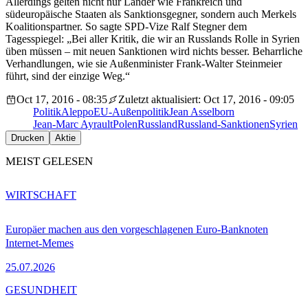
Allerdings gelten nicht nur Länder wie Frankreich und
südeuropäische Staaten als Sanktionsgegner, sondern auch Merkels
Koalitionspartner. So sagte SPD-Vize Ralf Stegner dem
Tagesspiegel: „Bei aller Kritik, die wir an Russlands Rolle in Syrien
üben müssen – mit neuen Sanktionen wird nichts besser. Beharrliche
Verhandlungen, wie sie Außenminister Frank-Walter Steinmeier
führt, sind der einzige Weg.“
Oct 17, 2016 - 08:35
Zuletzt aktualisiert: Oct 17, 2016 - 09:05
Politik
Aleppo
EU-Außenpolitik
Jean Asselborn
Jean-Marc Ayrault
Polen
Russland
Russland-Sanktionen
Syrien
Drucken
Aktie
MEIST GELESEN
WIRTSCHAFT
Europäer machen aus den vorgeschlagenen Euro-Banknoten
Internet-Memes
25.07.2026
GESUNDHEIT