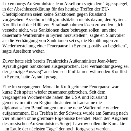
Luxemburgs Außenminister Jean Asselborn sagte dem Tagesspiegel,
in der Abschlusserklärung für das heutige Treffen der EU-
Chefdiplomaten seien keine Sanktionen gegen Russland
vorgesehen. Asselborn hält grundsätzlich nichts davon, den Syrien-
Konflikt mit der Hilfe von Strafmaßnahmen lösen zu wollen. „Ich
verstehe nicht, was Sanktionen dazu beitragen sollen, um eine
dauerhafte Waffenruhe in Syrien herzustellen“, sagte er. Sinnvoller
als die Verhängung von Sanktionen sei es, die Bemühungen zur
Wiederherstellung einer Feuerpause in Syrien „positiv zu begleiten“,
sagte Asselborn weiter.
Zuvor hatte sich bereits Frankreichs Außenminister Jean-Marc
Ayrault gegen Sanktionen ausgesprochen. Der Verhandlungsweg sei
der „einzige Ausweg“ aus dem seit fünf Jahren währenden Konflikt
in Syrien, hatte Ayrault gesagt.
Eine im vergangenen Monat in Kraft getretene Feuerpause war
kurze Zeit später wieder zusammengebrochen. Seit dem
vergangenen Wochenende haben die USA und Russland
gemeinsam mit den Regionalmächten in Lausanne die
diplomatischen Bemühungen um eine neue Waffenruhe wieder
aufgenommen. Das Treffen in der Schweiz wurde am Samstag nach
vier Stunden ohne greifbare Ergebnisse beendet. Nach den Angaben
des russischen Außenministers Sergej Lawrow sollen die Kontakte
„im Laufe der nächsten Tage“ dennoch fortgesetzt werden.