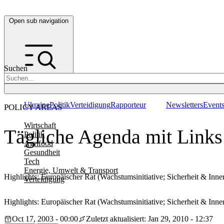
Open sub navigation
Suchen
Ukraine
Politik
Verteidigung
Rapporteur
Newsletters
Event
POLICY AREAS
Wirtschaft
Tägliche Agenda mit Links:
Politik
Agrifood
Gesundheit
Tech
Energie, Umwelt & Transport
Highlights: Europäischer Rat (Wachstumsinitiative; Sicherheit & Inner
Verteidigung
Highlights: Europäischer Rat (Wachstumsinitiative; Sicherheit & Inner
Oct 17, 2003 - 00:00
Zuletzt aktualisiert: Jan 29, 2010 - 12:37