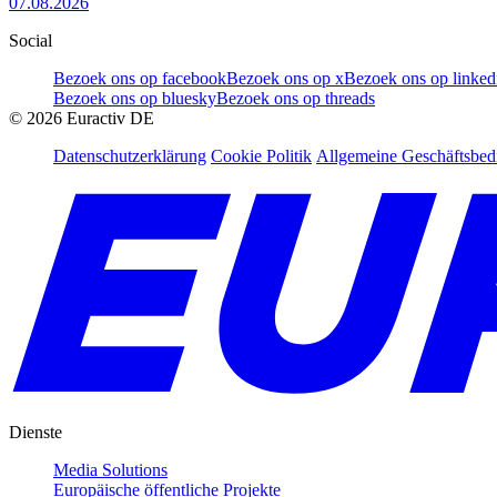
07.08.2026
Social
Bezoek ons op facebook
Bezoek ons op x
Bezoek ons op linked
Bezoek ons op bluesky
Bezoek ons op threads
©
2026
Euractiv DE
Datenschutzerklärung
Cookie Politik
Allgemeine Geschäftsbe
Dienste
Media Solutions
Europäische öffentliche Projekte