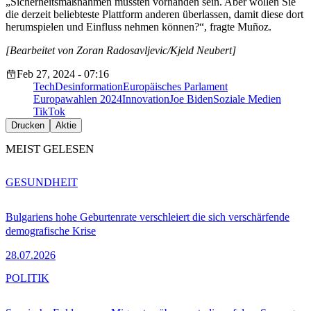
„Sicherheitsmaßnahmen müssten vorhanden sein. Aber wollen Sie
die derzeit beliebteste Plattform anderen überlassen, damit diese dort
herumspielen und Einfluss nehmen können?“, fragte Muñoz.
[Bearbeitet von Zoran Radosavljevic/Kjeld Neubert]
Feb 27, 2024 - 07:16
Tech
Desinformation
Europäisches Parlament
Europawahlen 2024
Innovation
Joe Biden
Soziale Medien
TikTok
Drucken
Aktie
MEIST GELESEN
GESUNDHEIT
Bulgariens hohe Geburtenrate verschleiert die sich verschärfende
demografische Krise
28.07.2026
POLITIK