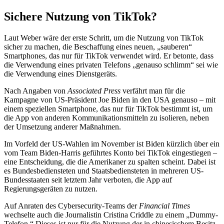
Sichere Nutzung von TikTok?
Laut Weber wäre der erste Schritt, um die Nutzung von TikTok
sicher zu machen, die Beschaffung eines neuen, „sauberen“
Smartphones, das nur für TikTok verwendet wird. Er betonte, dass
die Verwendung eines privaten Telefons „genauso schlimm“ sei wie
die Verwendung eines Dienstgeräts.
Nach Angaben von
Associated Press
verfährt man für die
Kampagne von US-Präsident Joe Biden in den USA genauso – mit
einem speziellen Smartphone, das nur für TikTok bestimmt ist, um
die App von anderen Kommunikationsmitteln zu isolieren, neben
der Umsetzung anderer Maßnahmen.
Im Vorfeld der US-Wahlen im November ist Biden kürzlich über ein
vom Team Biden-Harris geführtes Konto bei TikTok eingestiegen –
eine Entscheidung, die die Amerikaner zu spalten scheint. Dabei ist
es Bundesbediensteten und Staatsbediensteten in mehreren US-
Bundesstaaten seit letztem Jahr verboten, die App auf
Regierungsgeräten zu nutzen.
Auf Anraten des Cybersecurity-Teams der
Financial Times
wechselte auch die Journalistin Cristina Criddle zu einem „Dummy-
Telefon.“ Dieses ist nur für die Nutzung der in chinesischem Besitz