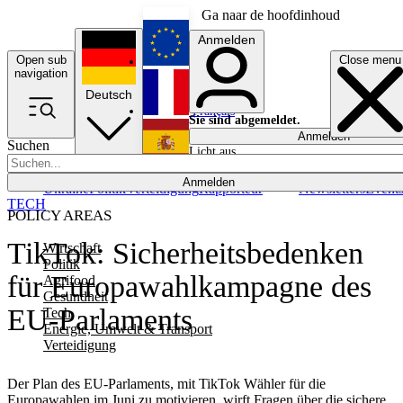
Ga naar de hoofdinhoud
Anmelden
Open sub
Close menu
English
navigation
Deutsch
Français
Sie sind abgemeldet.
Anmelden
Suchen
Licht aus
Español
Anmelden
Ukraine
Politik
Verteidigung
Rapporteur
Newsletters
Event
TECH
POLICY AREAS
TikTok: Sicherheitsbedenken
Wirtschaft
Politik
für Europawahlkampagne des
Agrifood
Gesundheit
EU-Parlaments
Tech
Energie, Umwelt & Transport
Verteidigung
Der Plan des EU-Parlaments, mit TikTok Wähler für die
Europawahlen im Juni zu motivieren, wirft Fragen über die sichere