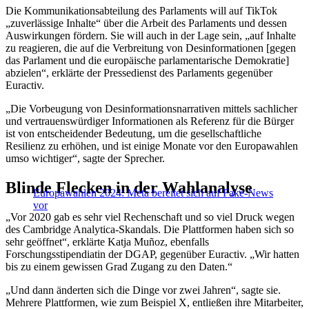
Die Kommunikationsabteilung des Parlaments will auf TikTok
„zuverlässige Inhalte“ über die Arbeit des Parlaments und dessen
Auswirkungen fördern. Sie will auch in der Lage sein, „auf Inhalte
zu reagieren, die auf die Verbreitung von Desinformationen [gegen
das Parlament und die europäische parlamentarische Demokratie]
abzielen“, erklärte der Pressedienst des Parlaments gegenüber
Euractiv.
„Die Vorbeugung von Desinformationsnarrativen mittels sachlicher
und vertrauenswürdiger Informationen als Referenz für die Bürger
ist von entscheidender Bedeutung, um die gesellschaftliche
Resilienz zu erhöhen, und ist einige Monate vor den Europawahlen
umso wichtiger“, sagte der Sprecher.
Blinde Flecken in der Wahlanalyse
Europawahlen 2024: Meta bereitet sich auf Fake-News
vor
„Vor 2020 gab es sehr viel Rechenschaft und so viel Druck wegen
des Cambridge Analytica-Skandals. Die Plattformen haben sich so
sehr geöffnet“, erklärte Katja Muñoz, ebenfalls
Forschungsstipendiatin der DGAP, gegenüber Euractiv. „Wir hatten
bis zu einem gewissen Grad Zugang zu den Daten.“
„Und dann änderten sich die Dinge vor zwei Jahren“, sagte sie.
Mehrere Plattformen, wie zum Beispiel X, entließen ihre Mitarbeiter,