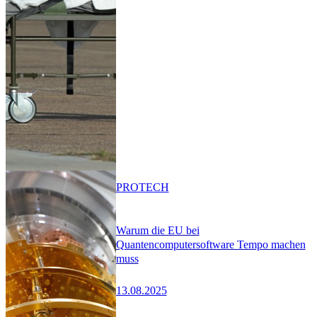
PRO
TECH
Warum die EU bei
Quantencomputersoftware Tempo machen
muss
13.08.2025