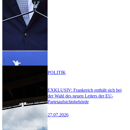
POLITIK
EXKLUSIV: Frankreich enthält sich bei
der Wahl des neuen Leiters der EU-
Parteiaufsichtsbehörde
27.07.2026