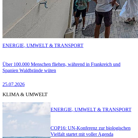
ENERGIE, UMWELT & TRANSPORT
Über 100.000 Menschen fliehen, während in Frankreich und
Spanien Waldbrände wüten
25.07.2026
KLIMA & UMWELT
ENERGIE, UMWELT & TRANSPORT
COP16: UN-Konferenz zur biologischen
Vielfalt startet mit voller Agenda