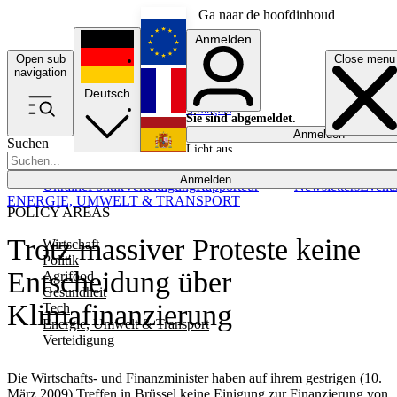
Ga naar de hoofdinhoud
Anmelden
Open sub
Close menu
English
navigation
Deutsch
Français
Sie sind abgemeldet.
Anmelden
Suchen
Licht aus
Español
Anmelden
Ukraine
Politik
Verteidigung
Rapporteur
Newsletters
Event
ENERGIE, UMWELT & TRANSPORT
POLICY AREAS
Trotz massiver Proteste keine
Wirtschaft
Politik
Entscheidung über
Agrifood
Gesundheit
Klimafinanzierung
Tech
Energie, Umwelt & Transport
Verteidigung
Die Wirtschafts- und Finanzminister haben auf ihrem gestrigen (10.
März 2009) Treffen in Brüssel keine Einigung zur Finanzierung von