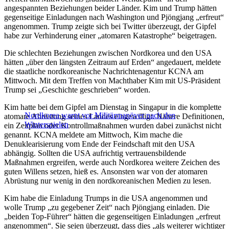
angespannten Beziehungen beider Länder. Kim und Trump hätten
gegenseitige Einladungen nach Washington und Pjöngjang „erfreut“
angenommen. Trump zeigte sich bei Twitter überzeugt, der Gipfel
habe zur Verhinderung einer „atomaren Katastrophe“ beigetragen.
Die schlechten Beziehungen zwischen Nordkorea und den USA
hätten „über den längsten Zeitraum auf Erden“ angedauert, meldete
die staatliche nordkoreanische Nachrichtenagentur KCNA am
Mittwoch. Mit dem Treffen von Machthaber Kim mit US-Präsident
Trump sei „Geschichte geschrieben“ worden.
Kim hatte bei dem Gipfel am Dienstag in Singapur in die komplette
Nordkorea warnt vor Militärmanöver nach den
atomare Abrüstung seines Landes eingewilligt. Nähere Definitionen,
Winterspielen
ein Zeitplan oder Kontrollmaßnahmen wurden dabei zunächst nicht
genannt. KCNA meldete am Mittwoch, Kim mache die
Denuklearisierung vom Ende der Feindschaft mit den USA
abhängig. Sollten die USA aufrichtig vertrauensbildende
Maßnahmen ergreifen, werde auch Nordkorea weitere Zeichen des
guten Willens setzen, hieß es. Ansonsten war von der atomaren
Abrüstung nur wenig in den nordkoreanischen Medien zu lesen.
Kim habe die Einladung Trumps in die USA angenommen und
wolle Trump „zu gegebener Zeit“ nach Pjöngjang einladen. Die
„beiden Top-Führer“ hätten die gegenseitigen Einladungen „erfreut
angenommen“. Sie seien überzeugt, dass dies „als weiterer wichtiger