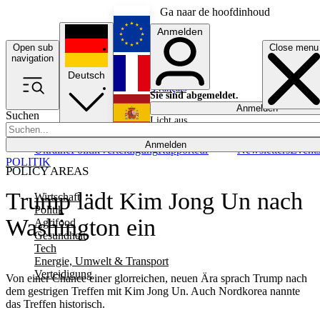
Ga naar de hoofdinhoud
Anmelden
Open sub
Close menu
English
navigation
Deutsch
Français
Sie sind abgemeldet.
Anmelden
Suchen
Licht aus
Español
Anmelden
Ukraine
Politik
Verteidigung
Rapporteur
Newsletters
Event
POLITIK
POLICY AREAS
Trump lädt Kim Jong Un nach
Wirtschaft
Politik
Washington ein
Agrifood
Gesundheit
Tech
Energie, Umwelt & Transport
Verteidigung
Von einer Chance einer glorreichen, neuen Ära sprach Trump nach
dem gestrigen Treffen mit Kim Jong Un. Auch Nordkorea nannte
das Treffen historisch.