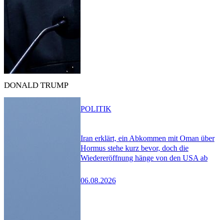
DONALD TRUMP
POLITIK
Iran erklärt, ein Abkommen mit Oman über
Hormus stehe kurz bevor, doch die
Wiedereröffnung hänge von den USA ab
06.08.2026