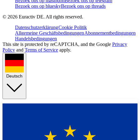
Bezoek ons op mastodon
Bezoek ons op telegram
Bezoek ons op bluesky
Bezoek ons op threads
©
2026
Euractiv DE. All rights reserved.
Datenschutzerklärung
Cookie Politik
Allgemeine Geschäftsbedingungen
Abonnementbedingungen
Handelsbedingungen
This site is protected by reCAPTCHA, and the Google
Privacy
Policy
and
Terms of Service
apply.
Deutsch