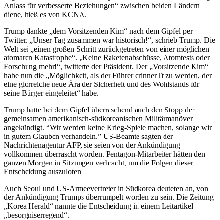
Anlass für verbesserte Beziehungen“ zwischen beiden Ländern
diene, hieß es von KCNA.
Trump dankte „dem Vorsitzenden Kim“ nach dem Gipfel per
Twitter. „Unser Tag zusammen war historisch!“, schrieb Trump. Die
Welt sei „einen großen Schritt zurückgetreten von einer möglichen
atomaren Katastrophe“. „Keine Raketenabschüsse, Atomtests oder
Forschung mehr!“, twitterte der Präsident. Der „Vorsitzende Kim“
habe nun die „Möglichkeit, als der Führer erinnerTt zu werden, der
eine glorreiche neue Ära der Sicherheit und des Wohlstands für
seine Bürger eingeleitet“ habe.
Trump hatte bei dem Gipfel überraschend auch den Stopp der
gemeinsamen amerikanisch-südkoreanischen Militärmanöver
angekündigt. “Wir werden keine Krieg-Spiele machen, solange wir
in gutem Glauben verhandeln.” US-Beamte sagten der
Nachrichtenagentur AFP, sie seien von der Ankündigung
vollkommen überrascht worden. Pentagon-Mitarbeiter hätten den
ganzen Morgen in Sitzungen verbracht, um die Folgen dieser
Entscheidung auszuloten.
Auch Seoul und US-Armeevertreter in Südkorea deuteten an, von
der Ankündigung Trumps überrumpelt worden zu sein. Die Zeitung
„Korea Herald“ nannte die Entscheidung in einem Leitartikel
„besorgniserregend“.