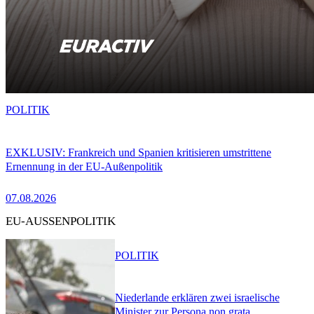
POLITIK
EXKLUSIV: Frankreich und Spanien kritisieren umstrittene
Ernennung in der EU-Außenpolitik
07.08.2026
EU-AUSSENPOLITIK
POLITIK
Niederlande erklären zwei israelische
Minister zur Persona non grata