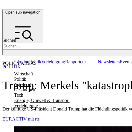
Open sub navigation
Suchen
Ukraine
Politik
Verteidigung
Rapporteur
Newsletters
Event
POLICY AREAS
POLITIK
Wirtschaft
Politik
Trump: Merkels "katastroph
Agrifood
Gesundheit
Tech
Energie, Umwelt & Transport
Verteidigung
Der künftige US-Präsident Donald Trump hat die Flüchtlingspolitik v
EURACTIV mit rtr