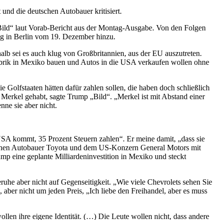
und die deutschen Autobauer kritisiert.
r „Bild“ laut Vorab-Bericht aus der Montag-Ausgabe. Von den Folgen
ag in Berlin vom 19. Dezember hinzu.
b sei es auch klug von Großbritannien, aus der EU auszutreten.
abrik in Mexiko bauen und Autos in die USA verkaufen wollen ohne
ie Golfstaaten hätten dafür zahlen sollen, die haben doch schließlich
 Merkel gehabt, sagte Trump „Bild“. „Merkel ist mit Abstand einer
nne sie aber nicht.
USA kommt, 35 Prozent Steuern zahlen“. Er meine damit, „dass sie
nischen Autobauer Toyota und dem US-Konzern General Motors mit
mp eine geplante Milliardeninvestition in Mexiko und steckt
he aber nicht auf Gegenseitigkeit. „Wie viele Chevrolets sehen Sie
l, aber nicht um jeden Preis, „Ich liebe den Freihandel, aber es muss
len ihre eigene Identität. (…) Die Leute wollen nicht, dass andere