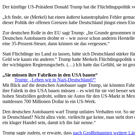
Der künftige US-Präsident Donald Trump hat die Flüchtlingspolitik v
„Ich finde, sie (Merkel) hat einen äußerst katastrophalen Fehler gem
dieser Politik der offenen Grenzen habe Deutschland jüngst einen E
Zur deutschen Rolle in der EU sagt Trump: „Im Grunde genommen ist 
Deutschen Autobauern drohte er – wie zuvor schon anderen Herstell
eine 35-Prozent-Steuer, dann können sie das vergessen.“
Statt Flüchtlinge ins Land zu lassen, hätte sich Deutschland stärker f
Geld wie kaum ein anderer.“ Trump hatte Merkels Flüchtlingspolitik s
der wichtigsten Regierungschefs. (…) Ich hatte das Gefühl, sie ist gro
„Sie müssen ihre Fabriken in den USA bauen“
Trump: „Leben wir in Nazi-Deutschland?“
Mit Blick auf die deutschen Autobauer sagte Trump, sie könnten Fahr
ihre Fabrik in den USA bauen müssen – es wird für sie viel besser
hohen Strafzöllen gedroht, sollten sie Autos für den US-Markt in Me
stattdessen 700 Millionen Dollar in ein US-Werk.
Den deutschen Autobauern warf Trump unfaires Verhalten vor. So ste
in Deutschland? Nicht allzu viele, vielleicht gar keine, man sieht dort
ein kluger Handel sein, damit ich ihn fair nenne.“
Trump sagte zudem, er erwarte, dass
nach Großbritannien weitere Lä