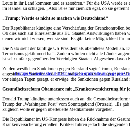
Leute in ihr Land kommen und es zerstören.“ Für die USA werde es au
im Handel zu schlagen. „Also ist es mir ziemlich egal, ob sie getrennt o
„Trump: Werde es nicht so machen wie Deutschland“
Der Republikaner kündigte eine Verschärfung der Grenzkontrollen bei
Ob dies auch auf Einreisende aus EU-Staaten Auswirkungen haben we
denen wir nicht wissen, wer sie sind. Es gibt keine Möglichkeit für u
Die Nato sieht der künftige US-Präsident als überaltetes Modell an. Di
Terrorismus gekümmert hat“. Zudem würden nicht alle Länder angemesse
ist sehr unfair gegenüber den Vereinigten Staaten. Abgesehen davon is
Zu den westlichen Sanktionen gegen Russland sagte Trump, Russland 
Trumps Geheimakte: Britischer Spion ermittelte auch gegen Ge
angesichts der Sanktionen der EU „mal sehen, ob wir ein paar gute 
vor einigen Tagen gesagt, er erwäge, die Sanktionen gegen Russland m
Gesundheitsreform Obamacare mit „Krankenversicherung für je
Donald Trump kündigte unterdessen auch an, die Gesundheitsreform O
Trump der „Washington Post“ vom Sonntagabend (Ortszeit). „Es gab in
Zugleich wolle er gegen überteuerte Medikamente vorgehen.
Die Republikaner im US-Kongress haben die Rücknahme der Gesundh
Krankenversicherung erhalten. Kritiker führen jedoch die steigenden 