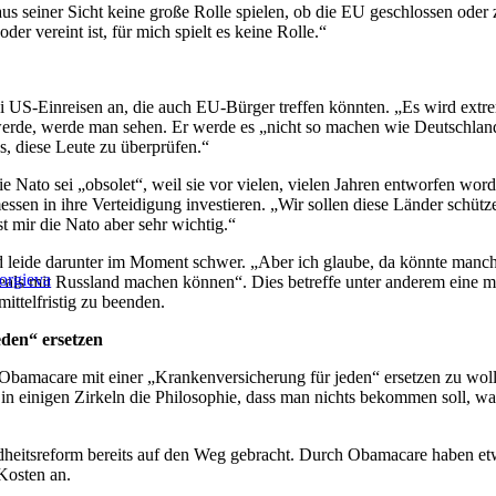
s seiner Sicht keine große Rolle spielen, ob die EU geschlossen oder
der vereint ist, für mich spielt es keine Rolle.“
 US-Einreisen an, die auch EU-Bürger treffen könnten. „Es wird extrem
rde, werde man sehen. Er werde es „nicht so machen wie Deutschland
ns, diese Leute zu überprüfen.“
e Nato sei „obsolet“, weil sie vor vielen, vielen Jahren entworfen word
n in ihre Verteidigung investieren. „Wir sollen diese Länder schützen
t mir die Nato aber sehr wichtig.“
leide darunter im Moment schwer. „Aber ich glaube, da könnte manche
orgieva
Deals mit Russland machen können“. Dies betreffe unter anderem eine 
ittelfristig zu beenden.
den“ ersetzen
bamacare mit einer „Krankenversicherung für jeden“ ersetzen zu wollen
 einigen Zirkeln die Philosophie, dass man nichts bekommen soll, was
eitsreform bereits auf den Weg gebracht. Durch Obamacare haben et
Kosten an.