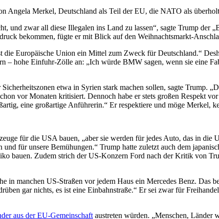
on Angela Merkel, Deutschland als Teil der EU, die NATO als überholt 
acht, und zwar all diese Illegalen ins Land zu lassen“, sagte Trump de
indruck bekommen, fügte er mit Blick auf den Weihnachtsmarkt-Anschl
die Europäische Union ein Mittel zum Zweck für Deutschland.“ Deshal
ern – hohe Einfuhr-Zölle an: „Ich würde BMW sagen, wenn sie eine F
ür Sicherheitszonen etwa in Syrien stark machen sollen, sagte Trump. „D
chon vor Monaten kritisiert. Dennoch habe er stets großen Respekt vor
ßartig, eine großartige Anführerin.“ Er respektiere und möge Merkel, ke
zeuge für die USA bauen, „aber sie werden für jedes Auto, das in die 
 sein und für unsere Bemühungen.“ Trump hatte zuletzt auch dem japa
xiko bauen. Zudem strich der US-Konzern Ford nach der Kritik von Tru
he in manchen US-Straßen vor jedem Haus ein Mercedes Benz. Das beru
 drüben gar nichts, es ist eine Einbahnstraße.“ Er sei zwar für Freihande
nder aus der EU-Gemeinschaft
austreten würden. „Menschen, Länder wol