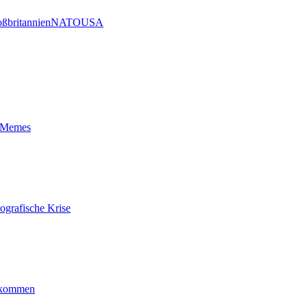
ßbritannien
NATO
USA
t-Memes
ografische Krise
ankommen