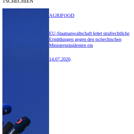
TSCHECHIEN
AGRIFOOD
EU-Staatsanwaltschaft leitet strafrechtliche
Ermittlungen gegen den tschechischen
Ministerpräsidenten ein
14.07.2026