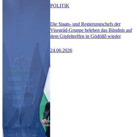
POLITIK
Die Staats- und Regierungschefs der
Visegrád-Gruppe beleben das Bündnis auf
dem Gipfeltreffen in Gödöllő wieder
24.06.2026