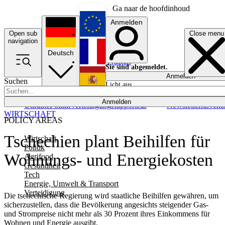
Ga naar de hoofdinhoud
Anmelden
Open sub
Close menu
English
navigation
Deutsch
Français
Sie sind abgemeldet.
Anmelden
Suchen
Licht aus
Español
Anmelden
Ukraine
Politik
Verteidigung
Rapporteur
Newsletters
Event
WIRTSCHAFT
POLICY AREAS
Tschechien plant Beihilfen für
Wirtschaft
Politik
Wohnungs- und Energiekosten
Agrifood
Gesundheit
Tech
Energie, Umwelt & Transport
Verteidigung
Die tschechische Regierung wird staatliche Beihilfen gewähren, um
sicherzustellen, dass die Bevölkerung angesichts steigender Gas-
und Strompreise nicht mehr als 30 Prozent ihres Einkommens für
Wohnen und Energie ausgibt.