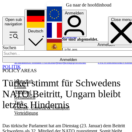
Ga naar de hoofdinhoud
Anmelden
Open sub
Close menu
English
navigation
Deutsch
Français
Sie sind abgemeldet.
Anmelden
Suchen
Licht aus
Español
Anmelden
Ukraine
Politik
Verteidigung
Rapporteur
Newsletters
Event
POLITIK
POLICY AREAS
Türkei stimmt für Schwedens
Wirtschaft
Politik
NATO-Beitritt, Ungarn bleibt
Agrifood
Gesundheit
letztes Hindernis
Tech
Energie, Umwelt & Transport
Verteidigung
Das türkische Parlament hat am Dienstag (23. Januar) dem Beitritt
Schwedens als 32. Mitglied der NATO zugestimmt. Somit bleibt