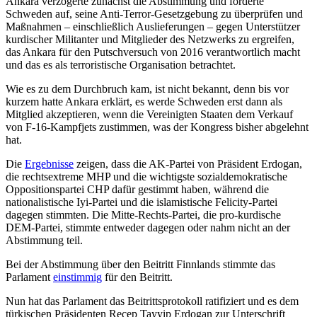
Ankara verzögerte zunächst die Abstimmung und forderte
Schweden auf, seine Anti-Terror-Gesetzgebung zu überprüfen und
Maßnahmen – einschließlich Auslieferungen – gegen Unterstützer
kurdischer Militanter und Mitglieder des Netzwerks zu ergreifen,
das Ankara für den Putschversuch von 2016 verantwortlich macht
und das es als terroristische Organisation betrachtet.
Wie es zu dem Durchbruch kam, ist nicht bekannt, denn bis vor
kurzem hatte Ankara erklärt, es werde Schweden erst dann als
Mitglied akzeptieren, wenn die Vereinigten Staaten dem Verkauf
von F-16-Kampfjets zustimmen, was der Kongress bisher abgelehnt
hat.
Die
Ergebnisse
zeigen, dass die AK-Partei von Präsident Erdogan,
die rechtsextreme MHP und die wichtigste sozialdemokratische
Oppositionspartei CHP dafür gestimmt haben, während die
nationalistische Iyi-Partei und die islamistische Felicity-Partei
dagegen stimmten. Die Mitte-Rechts-Partei, die pro-kurdische
DEM-Partei, stimmte entweder dagegen oder nahm nicht an der
Abstimmung teil.
Bei der Abstimmung über den Beitritt Finnlands stimmte das
Parlament
einstimmig
für den Beitritt.
Nun hat das Parlament das Beitrittsprotokoll ratifiziert und es dem
türkischen Präsidenten Recep Tayyip Erdogan zur Unterschrift