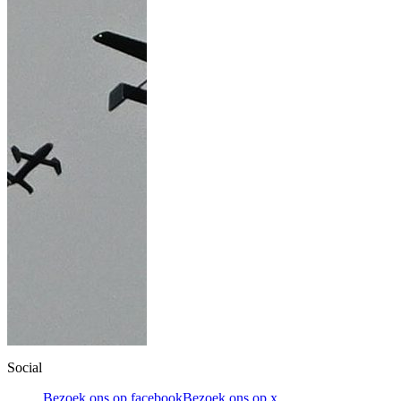
Social
Bezoek ons op facebook
Bezoek ons op x