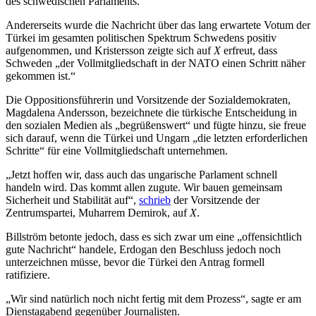
des schwedischen Parlaments.
Andererseits wurde die Nachricht über das lang erwartete Votum der
Türkei im gesamten politischen Spektrum Schwedens positiv
aufgenommen, und Kristersson zeigte sich auf
X
erfreut, dass
Schweden „der Vollmitgliedschaft in der NATO einen Schritt näher
gekommen ist.“
Die Oppositionsführerin und Vorsitzende der Sozialdemokraten,
Magdalena Andersson, bezeichnete die türkische Entscheidung in
den sozialen Medien als „begrüßenswert“ und fügte hinzu, sie freue
sich darauf, wenn die Türkei und Ungarn „die letzten erforderlichen
Schritte“ für eine Vollmitgliedschaft unternehmen.
„Jetzt hoffen wir, dass auch das ungarische Parlament schnell
handeln wird. Das kommt allen zugute. Wir bauen gemeinsam
Sicherheit und Stabilität auf“,
schrieb
der Vorsitzende der
Zentrumspartei, Muharrem Demirok, auf
X
.
Billström betonte jedoch, dass es sich zwar um eine „offensichtlich
gute Nachricht“ handele, Erdogan den Beschluss jedoch noch
unterzeichnen müsse, bevor die Türkei den Antrag formell
ratifiziere.
„Wir sind natürlich noch nicht fertig mit dem Prozess“, sagte er am
Dienstagabend gegenüber Journalisten.