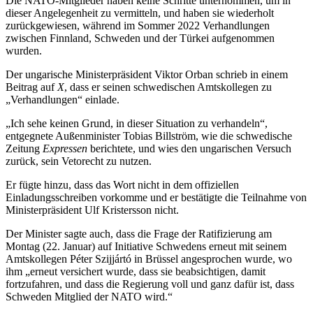
Die NATO-Mitglieder haben keine Schritte unternommen, um in
dieser Angelegenheit zu vermitteln, und haben sie wiederholt
zurückgewiesen, während im Sommer 2022 Verhandlungen
zwischen Finnland, Schweden und der Türkei aufgenommen
wurden.
Der ungarische Ministerpräsident Viktor Orban schrieb in einem
Beitrag auf
X
, dass er seinen schwedischen Amtskollegen zu
„Verhandlungen“ einlade.
„Ich sehe keinen Grund, in dieser Situation zu verhandeln“,
entgegnete Außenminister Tobias Billström, wie die schwedische
Zeitung
Expressen
berichtete, und wies den ungarischen Versuch
zurück, sein Vetorecht zu nutzen.
Er fügte hinzu, dass das Wort nicht in dem offiziellen
Einladungsschreiben vorkomme und er bestätigte die Teilnahme von
Ministerpräsident Ulf Kristersson nicht.
Der Minister sagte auch, dass die Frage der Ratifizierung am
Montag (22. Januar) auf Initiative Schwedens erneut mit seinem
Amtskollegen Péter Szijjártó in Brüssel angesprochen wurde, wo
ihm „erneut versichert wurde, dass sie beabsichtigen, damit
fortzufahren, und dass die Regierung voll und ganz dafür ist, dass
Schweden Mitglied der NATO wird.“