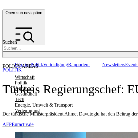
Open sub navigation
Suchen
Ukraine
Politik
Verteidigung
Rapporteur
Newsletters
Event
POLICY AREAS
POLITIK
Wirtschaft
Politik
Türkeis Regierungschef: EU
Agrifood
Gesundheit
Tech
Energie, Umwelt & Transport
Verteidigung
Der türkische Ministerpräsident Ahmet Davutoglu hat den Beitrag der E
AFP
Euractiv.de