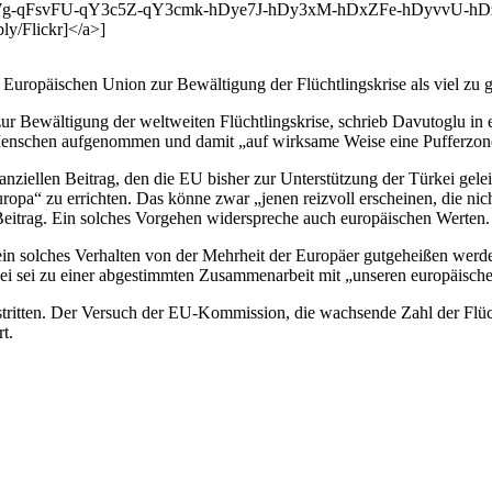
-qFsvFU-qY3c5Z-qY3cmk-hDye7J-hDy3xM-hDxZFe-hDyvvU-hDzd
y/Flickr]</a>]
uropäischen Union zur Bewältigung der Flüchtlingskrise als viel zu ger
r Bewältigung der weltweiten Flüchtlingskrise, schrieb Davutoglu in e
 Menschen aufgenommen und damit „auf wirksame Weise eine Pufferzon
nziellen Beitrag, den die EU bisher zur Unterstützung der Türkei gele
uropa“ zu errichten. Das könne zwar „jenen reizvoll erscheinen, die ni
 Beitrag. Ein solches Vorgehen widerspreche auch europäischen Werten.
s ein solches Verhalten von der Mehrheit der Europäer gutgeheißen werd
sei zu einer abgestimmten Zusammenarbeit mit „unseren europäischen P
gestritten. Der Versuch der EU-Kommission, die wachsende Zahl der Flüc
t.