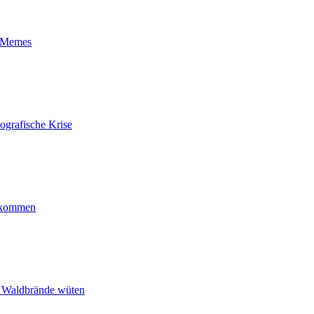
t-Memes
ografische Krise
ankommen
n Waldbrände wüten