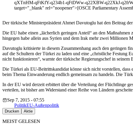
qXTnHM-qFtKfY-q234b1-qFtDWw-q22XBW-q22XkJ-q2frWg
target="_blank" rel="noopener">[OSCE Parliamentary Assembl
Der türkische Ministerpräsident Ahmet Davutoglu hat den Beitrag der E
Die EU habe einen „lächerlich geringen Anteil“ an den Maßnahmen zu
hingegen habe allein aus Syrien und dem Irak mehr zwei Millionen
Davutoglu kritisierte in diesem Zusammenhang auch den geringen fina
auf die Schultern der Türkei zu laden und eine „christliche Festung E
nicht funktionieren“, warnte der türkische Regierungschef in seinem
Die Türkei als EU-Beitrittskandidat könne sich nicht vorstellen, das
beim Thema Einwanderung endlich gemeinsam zu handeln. Die Türkei 
In der EU wird derzeit erbittert über die Verteilung der Flüchtlinge 
verteilen, ist bisher am Widerstand einer Reihe von Ländern gescheiter
Sep 7, 2015 - 07:55
Politik
EU-Außenpolitik
Drucken
Aktie
MEIST GELESEN