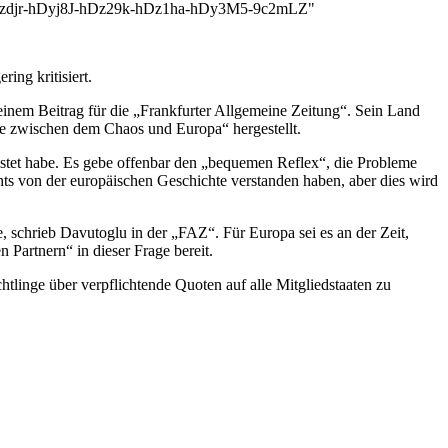
jr-hDyj8J-hDz29k-hDz1ha-hDy3M5-9c2mLZ"
ing kritisiert.
inem Beitrag für die „Frankfurter Allgemeine Zeitung“. Sein Land
e zwischen dem Chaos und Europa“ hergestellt.
istet habe. Es gebe offenbar den „bequemen Reflex“, die Probleme
chts von der europäischen Geschichte verstanden haben, aber dies wird
e, schrieb Davutoglu in der „FAZ“. Für Europa sei es an der Zeit,
artnern“ in dieser Frage bereit.
htlinge über verpflichtende Quoten auf alle Mitgliedstaaten zu