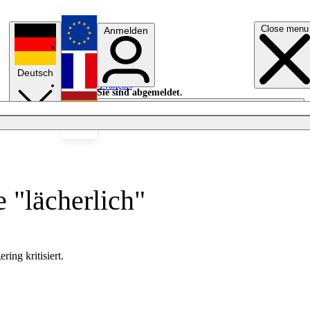
Close menu
Anmelden
English
Deutsch
Français
Sie sind abgemeldet.
Anmelden
Licht aus
Español
 "lächerlich"
ing kritisiert.