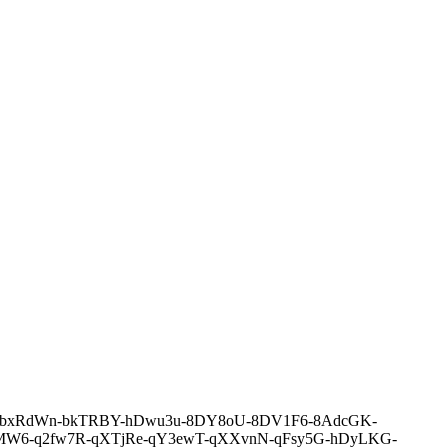
-bjTEDU-bxRdWn-bkTRBY-hDwu3u-8DY8oU-8DV1F6-8AdcGK-
zMW6-q2fw7R-qXTjRe-qY3ewT-qXXvnN-qFsy5G-hDyLKG-