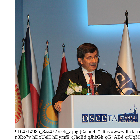
9164714985_8aa4725ceb_z.jpg [<a href="https://www.fl
n8Ro7v-hDxUeH-hDymfE-qJhcBd-qJhbGh-qG4ABd-qrUqM