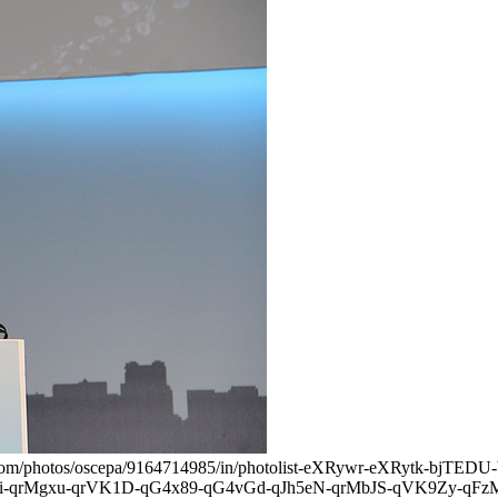
ickr.com/photos/oscepa/9164714985/in/photolist-eXRywr-eXRytk
i-qrMgxu-qrVK1D-qG4x89-qG4vGd-qJh5eN-qrMbJS-qVK9Zy-qF