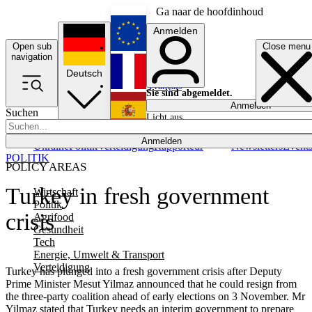
Ga naar de hoofdinhoud
Anmelden
Open sub
Close menu
English
navigation
Deutsch
Français
Sie sind abgemeldet.
Anmelden
Suchen
Licht aus
Español
Anmelden
Ukraine
Politik
Verteidigung
Rapporteur
Newsletters
Event
POLITIK
POLICY AREAS
Turkey in fresh government
Wirtschaft
Politik
crisis
Agrifood
Gesundheit
Tech
Energie, Umwelt & Transport
Verteidigung
Turkey has plunged into a fresh government crisis after Deputy
Prime Minister Mesut Yilmaz announced that he could resign from
the three-party coalition ahead of early elections on 3 November. Mr
Yilmaz stated that Turkey needs an interim government to prepare