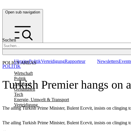
Open sub navigation
Suchen
Ukraine
Politik
Verteidigung
Rapporteur
Newsletters
Event
POLICY AREAS
POLITIK
Wirtschaft
Politik
Turkish Premier hangs on 
Agrifood
Gesundheit
Tech
Energie, Umwelt & Transport
Verteidigung
The ailing Turkish Prime Minister, Bulent Ecevit, insists on clinging
The ailing Turkish Prime Minister, Bulent Ecevit, insists on clinging