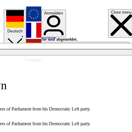
Close menu
Anmelden
English
Deutsch
Français
Sie sind abgemeldet.
Anmelden
Licht aus
Español
wn
ers of Parliament from his Democratic Left party.
ers of Parliament from his Democratic Left party.