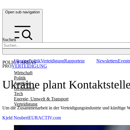
Open sub navigation
Suchen
Ukraine
Politik
Verteidigung
Rapporteur
Newsletters
Event
POLICY AREAS
PRO
VERTEIDIGUNG
Wirtschaft
Politik
Ukraine plant Kontaktstell
Agrifood
Gesundheit
Tech
Energie, Umwelt & Transport
Verteidigung
Um die Zusammenarbeit in der Verteidigungsindustrie und künftige W
Kjeld Neubert
EURACTIV.com