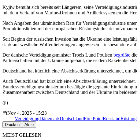
Kyjiw bemüht sich bereits seit Längerem, seine Verteidigungsindustr
mit dem Verkauf von Marine-Drohnen und Artilleriesystemen die Herst
Nach Angaben des ukrainischen Rats für Verteidigungsindustrie unters
Produktionslinien mit der europäischen Rüstungsindustrie aufzubauen
Seit Beginn der russischen Invasion hat die Ukraine eine leistungsfä
stark auf westliche Waffenlieferungen angewiesen – insbesondere au
Der dänische Verteidigungsminister Troels Lund Poulsen
begrüßte
die
Partnerschaften mit der Ukraine aufgebaut, die es dem Raketenherstel
Deutschland hat kürzlich eine Absichtserklärung unterzeichnet, um 
Auch Deutschland hat kürzlich eine Absichtserklärung unterzeichnet
Bundesverteidigungsministerium bestätigte die geplante Einrichtung uk
Zusammenarbeit zwischen Deutschland und der Ukraine im beiderseiti
(jl)
Nov 4, 2025 - 15:23
Verteidigung
Dänemark
Deutschland
Fire Point
Russland
Rüstungs
Drucken
Aktie
MEIST GELESEN