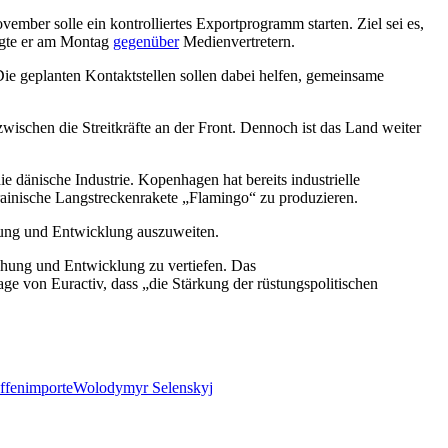
ember solle ein kontrolliertes Exportprogramm starten. Ziel sei es,
sagte er am Montag
gegenüber
Medienvertretern.
Die geplanten Kontaktstellen sollen dabei helfen, gemeinsame
wischen die Streitkräfte an der Front. Dennoch ist das Land weiter
e dänische Industrie. Kopenhagen hat bereits industrielle
rainische Langstreckenrakete „Flamingo“ zu produzieren.
chung und Entwicklung auszuweiten.
chung und Entwicklung zu vertiefen. Das
age von Euractiv, dass „die Stärkung der rüstungspolitischen
ffenimporte
Wolodymyr Selenskyj