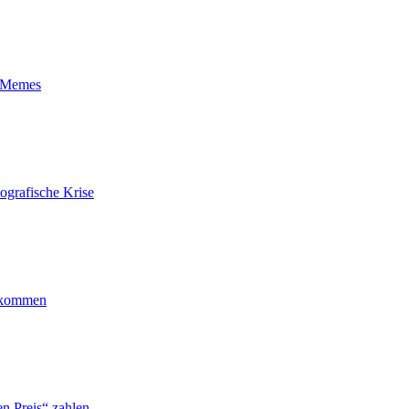
t-Memes
ografische Krise
ankommen
n Preis“ zahlen