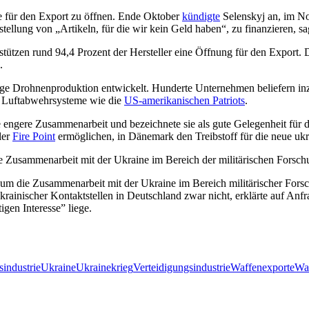
ie für den Export zu öffnen. Ende Oktober
kündigte
Selenskyj an, im Nov
ellung von „Artikeln, für die wir kein Geld haben“, zu finanzieren, 
tützen rund 94,4 Prozent der Hersteller eine Öffnung für den Export. 
.
hige Drohnenproduktion entwickelt. Hunderte Unternehmen beliefern inz
f Luftabwehrsysteme wie die
US-amerikanischen Patriots
.
 engere Zusammenarbeit und bezeichnete sie als gute Gelegenheit für di
ler
Fire Point
ermöglichen, in Dänemark den Treibstoff für die neue uk
die Zusammenarbeit mit der Ukraine im Bereich der militärischen Fors
, um die Zusammenarbeit mit der Ukraine im Bereich militärischer Fors
rainischer Kontaktstellen in Deutschland zwar nicht, erklärte auf Anfr
gen Interesse” liege.
industrie
Ukraine
Ukrainekrieg
Verteidigungsindustrie
Waffenexporte
Wa