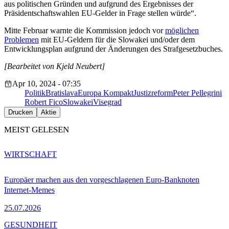
aus politischen Gründen und aufgrund des Ergebnisses der
Präsidentschaftswahlen EU-Gelder in Frage stellen würde“.
Mitte Februar warnte die Kommission jedoch vor
möglichen
Problemen
mit EU-Geldern für die Slowakei und/oder dem
Entwicklungsplan aufgrund der Änderungen des Strafgesetzbuches.
[Bearbeitet von Kjeld Neubert]
Apr 10, 2024 - 07:35
Politik
Bratislava
Europa Kompakt
Justizreform
Peter Pellegrini
Robert Fico
Slowakei
Visegrad
Drucken
Aktie
MEIST GELESEN
WIRTSCHAFT
Europäer machen aus den vorgeschlagenen Euro-Banknoten
Internet-Memes
25.07.2026
GESUNDHEIT