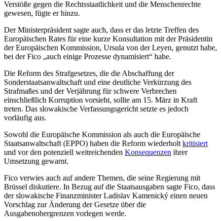
Verstöße gegen die Rechtsstaatlichkeit und die Menschenrechte
gewesen, fügte er hinzu.
Der Ministerpräsident sagte auch, dass er das letzte Treffen des
Europäischen Rates für eine kurze Konsultation mit der Präsidentin
der Europäischen Kommission, Ursula von der Leyen, genutzt habe,
bei der Fico „auch einige Prozesse dynamisiert“ habe.
Die Reform des Strafgesetzes, die die Abschaffung der
Sonderstaatsanwaltschaft und eine deutliche Verkürzung des
Strafmaßes und der Verjährung für schwere Verbrechen
einschließlich Korruption vorsieht, sollte am 15. März in Kraft
treten. Das slowakische Verfassungsgericht setzte es jedoch
vorläufig aus.
Sowohl die Europäische Kommission als auch die Europäische
Staatsanwaltschaft (EPPO) haben die Reform wiederholt
kritisiert
und vor den potenziell weitreichenden
Konsequenzen
ihrer
Umsetzung gewarnt.
Fico verwies auch auf andere Themen, die seine Regierung mit
Brüssel diskutiere. In Bezug auf die Staatsausgaben sagte Fico, dass
der slowakische Finanzminister Ladislav Kamenický einen neuen
Vorschlag zur Änderung der Gesetze über die
Ausgabenobergrenzen vorlegen werde.