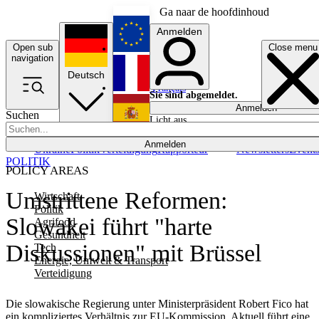
Ga naar de hoofdinhoud
Anmelden
Open sub
Close menu
English
navigation
Deutsch
Français
Sie sind abgemeldet.
Anmelden
Suchen
Licht aus
Español
Anmelden
Ukraine
Politik
Verteidigung
Rapporteur
Newsletters
Event
POLITIK
POLICY AREAS
Umstrittene Reformen:
Wirtschaft
Politik
Slowakei führt "harte
Agrifood
Gesundheit
Diskussionen" mit Brüssel
Tech
Energie, Umwelt & Transport
Verteidigung
Die slowakische Regierung unter Ministerpräsident Robert Fico hat
ein kompliziertes Verhältnis zur EU-Kommission. Aktuell führt eine