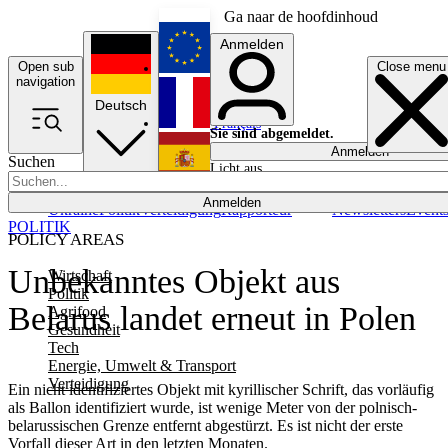
Ga naar de hoofdinhoud
Anmelden
Open sub
Close menu
English
navigation
Deutsch
Français
Sie sind abgemeldet.
Anmelden
Suchen
Licht aus
Español
Anmelden
Ukraine
Politik
Verteidigung
Rapporteur
Newsletters
Event
POLITIK
POLICY AREAS
Unbekanntes Objekt aus
Wirtschaft
Politik
Belarus landet erneut in Polen
Agrifood
Gesundheit
Tech
Energie, Umwelt & Transport
Verteidigung
Ein nicht identifiziertes Objekt mit kyrillischer Schrift, das vorläufig
als Ballon identifiziert wurde, ist wenige Meter von der polnisch-
belarussischen Grenze entfernt abgestürzt. Es ist nicht der erste
Vorfall dieser Art in den letzten Monaten.