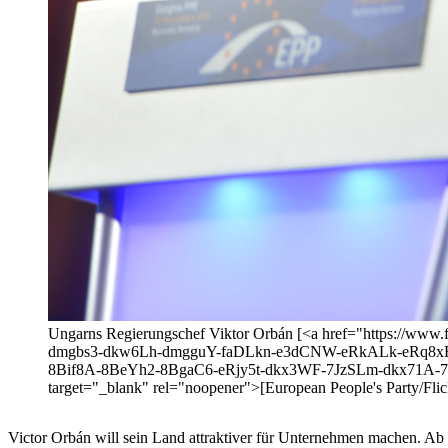
Ungarns Regierungschef Viktor Orbán [<a href="https://
dmgbs3-dkw6Lh-dmgguY-faDLkn-e3dCNW-eRkALk-eRq8xF-
8Bif8A-8BeYh2-8BgaC6-eRjy5t-dkx3WF-7JzSLm-dkx71A
target="_blank" rel="noopener">[European People's Party/Flic
Victor Orbán will sein Land attraktiver für Unternehmen machen. Ab 