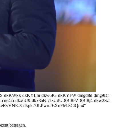
Yq7-dkKYAS-dkKWkk-dkKYLm-dkw6P3-dkKYFW-dmgd8d-dmg9Dr-
cne4i5-dkx6U9-dkx3aB-7JzUdU-8Bf8PZ-8Bf8j4-dkw2Sz-
a-eRvVNE-8aTspk-7JLPwo-9sXoFM-8CtQm4"
zent betragen.