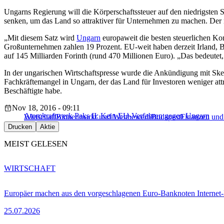
Ungarns Regierung will die Körperschaftssteuer auf den niedrigsten 
senken, um das Land so attraktiver für Unternehmen zu machen. Der ne
„Mit diesem Satz wird
Ungarn
europaweit die besten steuerlichen Ko
Großunternehmen zahlen 19 Prozent. EU-weit haben derzeit Irland, Bu
auf 145 Milliarden Forinth (rund 470 Millionen Euro). „Das bedeutet,
In der ungarischen Wirtschaftspresse wurde die Ankündigung mit Sk
Fachkräftemangel in Ungarn, der das Land für Investoren weniger att
Beschäftigte habe.
Nov 18, 2016 - 09:11
Atomkraftwerk Paks II: Kein EU-Verfahren gegen Ungarn
Wirtschaft
Binnenmarkt und Wettbewerb
Budapest
Finanzen und
Drucken
Aktie
MEIST GELESEN
WIRTSCHAFT
Europäer machen aus den vorgeschlagenen Euro-Banknoten Interne
25.07.2026