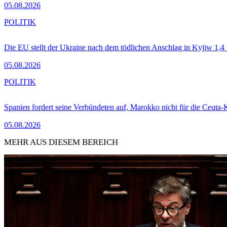
05.08.2026
POLITIK
Die EU stellt der Ukraine nach dem tödlichen Anschlag in Kyjiw 1,4
05.08.2026
POLITIK
Spanien fordert seine Verbündeten auf, Marokko nicht für die Ceuta-
05.08.2026
MEHR AUS DIESEM BEREICH