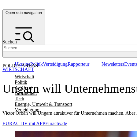
Open sub navigation
Suchen
Ukraine
Politik
Verteidigung
Rapporteur
Newsletters
Event
POLICY AREAS
WIRTSCHAFT
Wirtschaft
Politik
Ungarn will Unternehmenst
Agrifood
Gesundheit
Tech
Energie, Umwelt & Transport
Verteidigung
Victor Orbán will Ungarn attraktiver für Unternehmen machen. Aber 2
EURACTIV mit AFP
Euractiv.de