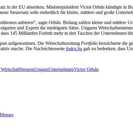
Satz in der EU absenken. Ministerpräsident Victor Orbán kündigte in 
ue Steuersatz solle einheitlich für kleine, mittlere und große Unterne
nditionen anbieten“, sagte Orbán. Bislang zahlen kleine und mittlere 
lgarien und Zypern die niedrigsten Sätze. Ungarns Wirtschaftsminister
 dass 145 Milliarden Forinth mehr in den Taschen der Unternehmen bleib
epsis aufgenommen. Die Wirtschaftszeitung
Portfolio
bezeichnete die ge
raktiv mache. Die Nachrichtenseite
Index.hu
gab zu bedenken, dass Ung
 Wirtschaft
Steuern
Ungarn
Unternehmen
Victor Orbán
t-Memes