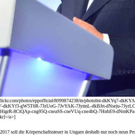
www.flickr.com/photos/eppofficial/8099874238/in/photolist-dkK
dkKYf3-gW5T6R-7JzUoG-7JvYAK-7JytmL-dkBJrt-dNseju-7JyrLC-
-7HigrR-8CtQAp-cng95Q-cneaSS-cneVUq-cne4bQ-7HnbE9-dNmKP
kr]</a>]
2017 soll die Körperschaftssteuer in Ungarn deshalb nur noch neun Pro