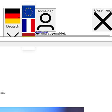
Close menu
Anmelden
English
Deutsch
Français
Sie sind abgemeldet.
Anmelden
Licht aus
Español
gen.