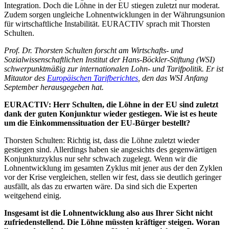
Integration. Doch die Löhne in der EU stiegen zuletzt nur moderat.
Zudem sorgen ungleiche Lohnentwicklungen in der Währungsunion
für wirtschaftliche Instabilität. EURACTIV sprach mit Thorsten
Schulten.
Prof. Dr. Thorsten Schulten forscht am Wirtschafts- und
Sozialwissenschaftlichen Institut der Hans-Böckler-Stiftung (WSI)
schwerpunktmäßig zur internationalen Lohn- und Tarifpolitik. Er ist
Mitautor des
Europäischen Tarifberichtes
, den das WSI Anfang
September herausgegeben hat.
EURACTIV: Herr Schulten, die Löhne in der EU sind zuletzt
dank der guten Konjunktur wieder gestiegen. Wie ist es heute
um die Einkommenssituation der EU-Bürger bestellt?
Thorsten Schulten: Richtig ist, dass die Löhne zuletzt wieder
gestiegen sind. Allerdings haben sie angesichts des gegenwärtigen
Konjunkturzyklus nur sehr schwach zugelegt. Wenn wir die
Lohnentwicklung im gesamten Zyklus mit jener aus der den Zyklen
vor der Krise vergleichen, stellen wir fest, dass sie deutlich geringer
ausfällt, als das zu erwarten wäre. Da sind sich die Experten
weitgehend einig.
Insgesamt ist die Lohnentwicklung also aus Ihrer Sicht nicht
zufriedenstellend. Die Löhne müssten kräftiger steigen. Woran