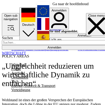
Ga naar de hoofdinhoud
Anmelden
Open sub
Close menu
English
navigation
Deutsch
Français
Sie sind abgemeldet.
Anmelden
Suchen
Licht aus
Español
Anmelden
Ukraine
Politik
Verteidigung
Rapporteur
Newsletters
Event
WIRTSCHAFT
POLICY AREAS
„Ungleichheit reduzieren um
Wirtschaft
Politik
wirtschaftliche Dynamik zu
Agrifood
Gesundheit
entfachen“
Tech
Energie, Umwelt & Transport
Verteidigung
Wohlstand ist eines der großen Versprechen der Europäischen
Integration, doch die Löhne in der EU steigen nur moderat. Zudem