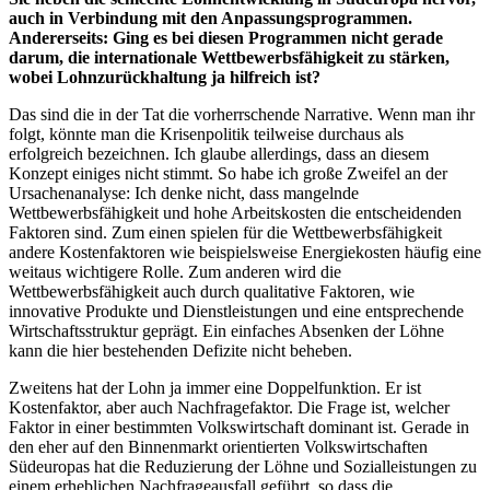
auch in Verbindung mit den Anpassungsprogrammen.
Andererseits: Ging es bei diesen Programmen nicht gerade
darum, die internationale Wettbewerbsfähigkeit zu stärken,
wobei Lohnzurückhaltung ja hilfreich ist?
Das sind die in der Tat die vorherrschende Narrative. Wenn man ihr
folgt, könnte man die Krisenpolitik teilweise durchaus als
erfolgreich bezeichnen. Ich glaube allerdings, dass an diesem
Konzept einiges nicht stimmt. So habe ich große Zweifel an der
Ursachenanalyse: Ich denke nicht, dass mangelnde
Wettbewerbsfähigkeit und hohe Arbeitskosten die entscheidenden
Faktoren sind. Zum einen spielen für die Wettbewerbsfähigkeit
andere Kostenfaktoren wie beispielsweise Energiekosten häufig eine
weitaus wichtigere Rolle. Zum anderen wird die
Wettbewerbsfähigkeit auch durch qualitative Faktoren, wie
innovative Produkte und Dienstleistungen und eine entsprechende
Wirtschaftsstruktur geprägt. Ein einfaches Absenken der Löhne
kann die hier bestehenden Defizite nicht beheben.
Zweitens hat der Lohn ja immer eine Doppelfunktion. Er ist
Kostenfaktor, aber auch Nachfragefaktor. Die Frage ist, welcher
Faktor in einer bestimmten Volkswirtschaft dominant ist. Gerade in
den eher auf den Binnenmarkt orientierten Volkswirtschaften
Südeuropas hat die Reduzierung der Löhne und Sozialleistungen zu
einem erheblichen Nachfrageausfall geführt, so dass die