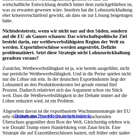
wirtschaftliche Entwicklung deutlich hinter dem zurückgeblieben ist,
was zu erwarten gewesen wäre. Insofern hat die Lohnzurückhaltung
eher krisenverschärfend gewirkt, als dass sie zur Lösung beigetragen
hätte.
Nichtsdestotrotz, wenn wir nicht nur auf den Süden, sondern
auf die EU als Ganzes schauen: Das wirtschaftspolitische Ziel
besteht darin, zur wettbewerbsfähigsten Region der Welt zu
werden. Exportüberschüsse werden angestrebt, Defizite
problematisiert. Setzt diese Strategie nicht Lohnzurückhaltung
geradezu voraus?
Zunächst, Wettbewerbsfähigkeit ist ja, wie bereits ausgeführt, nicht
nur preisliche Wettbewerbsfähigkeit. Und in die Preise spielen nicht
nur die Löhne mit rein. In der deutschen Exportindustrie liegt der
Lohnanteil an den Produktionskosten bei gerade einmal fünf
Prozent. Dadurch relativiert sich das Argument schon ein Stück
weit. Dass die Wettbewerbsfähigkeit in der Debatte immer auf die
Löhne reduziert wird, ist ein Problem.
Abgesehen davon ist die exportbasierte Wachstumsstrategie der EU
Debatte um Europäische Arbeitsbehörde
sehr risikobehaftet. Die EU leistet sich einen wachsenden
Überschuss gegenüber dem Rest der Welt. Gleichzeitig erleben wir,
wie Donald Trump einen Handelskrieg vom Zaun bricht. Eine
Strategie die auf Exportüberschüssen basiert, ruft früher oder später