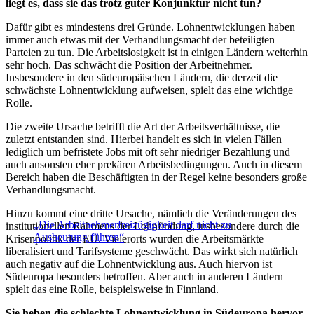
liegt es, dass sie das trotz guter Konjunktur nicht tun?
Dafür gibt es mindestens drei Gründe. Lohnentwicklungen haben
immer auch etwas mit der Verhandlungsmacht der beteiligten
Parteien zu tun. Die Arbeitslosigkeit ist in einigen Ländern weiterhin
sehr hoch. Das schwächt die Position der Arbeitnehmer.
Insbesondere in den südeuropäischen Ländern, die derzeit die
schwächste Lohnentwicklung aufweisen, spielt das eine wichtige
Rolle.
Die zweite Ursache betrifft die Art der Arbeitsverhältnisse, die
zuletzt entstanden sind. Hierbei handelt es sich in vielen Fällen
lediglich um befristete Jobs mit oft sehr niedriger Bezahlung und
auch ansonsten eher prekären Arbeitsbedingungen. Auch in diesem
Bereich haben die Beschäftigten in der Regel keine besonders große
Verhandlungsmacht.
Hinzu kommt eine dritte Ursache, nämlich die Veränderungen des
„Die Arbeitnehmerfreizügigkeit darf nicht zu
institutionellen Rahmens der Lohnfindung, insbesondere durch die
Ausbeutung führen“
Krisenpolitik der EU. Vielerorts wurden die Arbeitsmärkte
liberalisiert und Tarifsysteme geschwächt. Das wirkt sich natürlich
auch negativ auf die Lohnentwicklung aus. Auch hiervon ist
Südeuropa besonders betroffen. Aber auch in anderen Ländern
spielt das eine Rolle, beispielsweise in Finnland.
Sie heben die schlechte Lohnentwicklung in Südeuropa hervor,