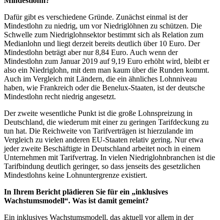
Mindestlohn?
Dafür gibt es verschiedene Gründe. Zunächst einmal ist der
Mindestlohn zu niedrig, um vor Niedriglöhnen zu schützen. Die
Schwelle zum Niedriglohnsektor bestimmt sich als Relation zum
Medianlohn und liegt derzeit bereits deutlich über 10 Euro. Der
Mindestlohn beträgt aber nur 8,84 Euro. Auch wenn der
Mindestlohn zum Januar 2019 auf 9,19 Euro erhöht wird, bleibt er
also ein Niedriglohn, mit dem man kaum über die Runden kommt.
Auch im Vergleich mit Ländern, die ein ähnliches Lohnniveau
haben, wie Frankreich oder die Benelux-Staaten, ist der deutsche
Mindestlohn recht niedrig angesetzt.
Der zweite wesentliche Punkt ist die große Lohnspreizung in
Deutschland, die wiederum mit einer zu geringen Tarifdeckung zu
tun hat. Die Reichweite von Tarifverträgen ist hierzulande im
Vergleich zu vielen anderen EU-Staaten relativ gering. Nur etwa
jeder zweite Beschäftigte in Deutschland arbeitet noch in einem
Unternehmen mit Tarifvertrag. In vielen Niedriglohnbranchen ist die
Tarifbindung deutlich geringer, so dass jenseits des gesetzlichen
Mindestlohns keine Lohnuntergrenze existiert.
In Ihrem Bericht plädieren Sie für ein „inklusives
Wachstumsmodell“. Was ist damit gemeint?
Ein inklusives Wachstumsmodell, das aktuell vor allem in der