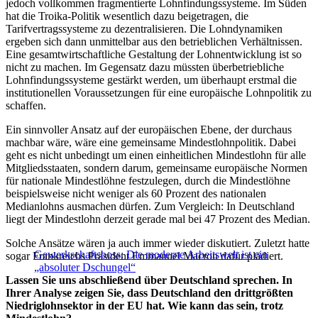
jedoch vollkommen fragmentierte Lohnfindungssysteme. Im Süden
hat die Troika-Politik wesentlich dazu beigetragen, die
Tarifvertragssysteme zu dezentralisieren. Die Lohndynamiken
ergeben sich dann unmittelbar aus den betrieblichen Verhältnissen.
Eine gesamtwirtschaftliche Gestaltung der Lohnentwicklung ist so
nicht zu machen. Im Gegensatz dazu müssten überbetriebliche
Lohnfindungssysteme gestärkt werden, um überhaupt erstmal die
institutionellen Voraussetzungen für eine europäische Lohnpolitik zu
schaffen.
Ein sinnvoller Ansatz auf der europäischen Ebene, der durchaus
machbar wäre, wäre eine gemeinsame Mindestlohnpolitik. Dabei
geht es nicht unbedingt um einen einheitlichen Mindestlohn für alle
Mitgliedsstaaten, sondern darum, gemeinsame europäische Normen
für nationale Mindestlöhne festzulegen, durch die Mindestlöhne
beispielsweise nicht weniger als 60 Prozent des nationalen
Medianlohns ausmachen dürfen. Zum Vergleich: In Deutschland
liegt der Mindestlohn derzeit gerade mal bei 47 Prozent des Median.
Solche Ansätze wären ja auch immer wieder diskutiert. Zuletzt hatte
Gewerkschaftsboss: Die moderne Arbeitswelt ist ein
sogar Frankreichs Präsident Emmanuel Macron dafür plädiert.
„absoluter Dschungel“
Lassen Sie uns abschließend über Deutschland sprechen. In
Ihrer Analyse zeigen Sie, dass Deutschland den drittgrößten
Niedriglohnsektor in der EU hat. Wie kann das sein, trotz