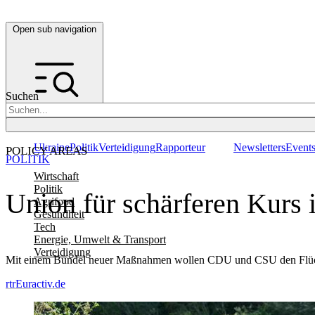
Open sub navigation
Suchen
Ukraine
Politik
Verteidigung
Rapporteur
Newsletters
Event
POLICY AREAS
POLITIK
Wirtschaft
Politik
Union für schärferen Kurs i
Agrifood
Gesundheit
Tech
Energie, Umwelt & Transport
Verteidigung
Mit einem Bündel neuer Maßnahmen wollen CDU und CSU den Flüch
rtr
Euractiv.de