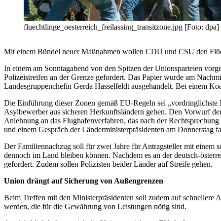
fluechtlinge_oesterreich_freilassing_transitzone.jpg [Foto: dpa]
Mit einem Bündel neuer Maßnahmen wollen CDU und CSU den Flüch
In einem am Sonntagabend von den Spitzen der Unionsparteien vorgel
Polizeistreifen an der Grenze gefordert. Das Papier wurde am Nac
Landesgruppenchefin Gerda Hasselfeldt ausgehandelt. Bei einem Koa
Die Einführung dieser Zonen gemäß EU-Regeln sei „vordringlichste Ma
Asylbewerber aus sicheren Herkunftsländern geben. Den Vorwurf der S
Anlehnung an das Flughafenverfahren, das nach der Rechtsprechung de
und einem Gespräch der Länderministerpräsidenten am Donnerstag fa
Der Familiennachzug soll für zwei Jahre für Antragsteller mit einem 
dennoch im Land bleiben können. Nachdem es an der deutsch-österrei
gefordert. Zudem sollen Polizisten beider Länder auf Streife gehen.
Union drängt auf Sicherung von Außengrenzen
Beim Treffen mit den Ministerpräsidenten soll zudem auf schnellere 
werden, die für die Gewährung von Leistungen nötig sind.