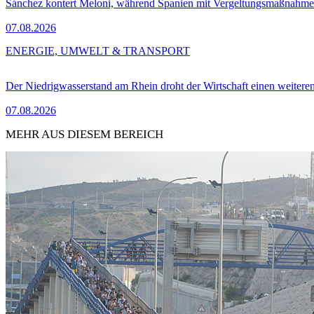
Sánchez kontert Meloni, während Spanien mit Vergeltungsmaßnahme
07.08.2026
ENERGIE, UMWELT & TRANSPORT
Der Niedrigwasserstand am Rhein droht der Wirtschaft einen weitere
07.08.2026
MEHR AUS DIESEM BEREICH