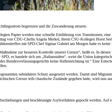
tlingsstrom begrenzen und die Zuwanderung steuern.
egten Papier werden eine schnelle Einführung von Transitzonen, eine
hmittag von CDU-Chefin Angela Merkel, ihrem CSU-Kollegen Horst See
litionstreffen mit SPD-Chef Sigmar Gabriel am Morgen hatte es keine
ßnahme zur besseren Kontrolle unserer Grenze“, heißt es. In diesen E
PD, es handele sich um „Haftanstalten“, weist die Union kategorisch 
s Bundesverfassungsgerichts keine Hafteinrichtung ist.“ Eine Entsche
llen.
sogenannten subsidiären Schutz ausgesetzt werden. Damit sind Migrante
chischen Grenze teils chaotische Zustände gegeben hatte, wird nun a
Abschiebungen und beschleunigte Asylverfahren gepocht werden. Auf ein