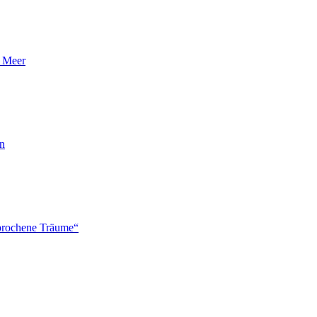
n Meer
en
brochene Träume“