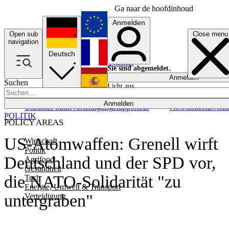
Ga naar de hoofdinhoud
Anmelden
Open sub
Close menu
English
navigation
Deutsch
Français
Sie sind abgemeldet.
Anmelden
Suchen
Licht aus
Español
Anmelden
Ukraine
Politik
Verteidigung
Rapporteur
Newsletters
Event
POLITIK
POLICY AREAS
US-Atomwaffen: Grenell wirft
Wirtschaft
Politik
Deutschland und der SPD vor,
Agrifood
Gesundheit
die NATO-Solidarität "zu
Tech
Energie, Umwelt & Transport
untergraben"
Verteidigung