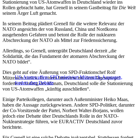
Stationierung von US-Atomwaffen in Deutschland wieder ins
Rollen gebracht hatte, hat Grenell in seinem Gastbeitrag für
Die Welt
seinem Ärger Luft gemacht.
In seinem Beitrag plädiert Grenell für die weitere Relevanz der
NATO angesichts der von Russland, China und Nordkorea
ausgehenden Gefahren und betont die Rolle der nuklearen
Abschreckung der NATO als Mittel zur Friedenssicherung.
Allerdings, so Grenell, untergräbt Deutschland derzeit „die
Solidarität, die das Fundament der atomaren Abschreckung der
NATO bildet“.
Dies geht auf eine Äußerung von SPD-Fraktionschef Rolf
US-Atomwaffen: SPD relativiert Mützenich-Aussagen,
Mützenich zurück. In einem Interview mit dem
Tagesspiegel
fordert aber Debatte
forderte er Anfang des Monats, Deutschland solle die Stationierung
von US-Atomwaffen „künftig ausschließen“.
Einige Parteikollegen, darunter auch Außenminister Heiko Maas,
haben die Aussage zurückgewiesen. Andere SPD-Politiker, darunter
der Co-Vorsitzende der Partei, Norbert Walter-Borjans, wollen
jedoch eine Debatte über Deutschlands Rolle in der NATO-
Nuklearstrategie führen, wie EURACTIV Deutschland zuvor
berichtete.
Für Grenell ist eine solche Debatte inakzeptabel. Stattdessen fordert