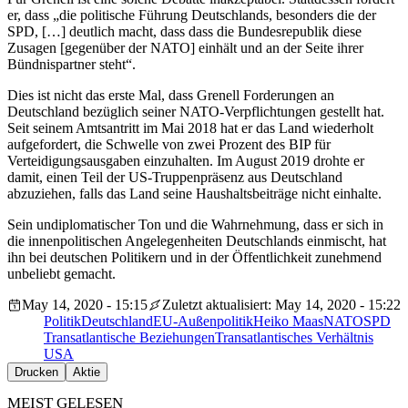
er, dass „die politische Führung Deutschlands, besonders die der
SPD, […] deutlich macht, dass dass die Bundesrepublik diese
Zusagen [gegenüber der NATO] einhält und an der Seite ihrer
Bündnispartner steht“.
Dies ist nicht das erste Mal, dass Grenell Forderungen an
Deutschland bezüglich seiner NATO-Verpflichtungen gestellt hat.
Seit seinem Amtsantritt im Mai 2018 hat er das Land wiederholt
aufgefordert, die Schwelle von zwei Prozent des BIP für
Verteidigungsausgaben einzuhalten. Im August 2019 drohte er
damit, einen Teil der US-Truppenpräsenz aus Deutschland
abzuziehen, falls das Land seine Haushaltsbeiträge nicht einhalte.
Sein undiplomatischer Ton und die Wahrnehmung, dass er sich in
die innenpolitischen Angelegenheiten Deutschlands einmischt, hat
ihn bei deutschen Politikern und in der Öffentlichkeit zunehmend
unbeliebt gemacht.
May 14, 2020 - 15:15
Zuletzt aktualisiert: May 14, 2020 - 15:22
Politik
Deutschland
EU-Außenpolitik
Heiko Maas
NATO
SPD
Transatlantische Beziehungen
Transatlantisches Verhältnis
USA
Drucken
Aktie
MEIST GELESEN