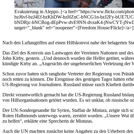
Evakuierung in Aleppo. [<a href="https://www.flickr.c
bzJ6vf-bzJ4Ef-bzKhDW-bzHZnC-bNCG1n-bzJ2Fy-bUE
bNDRjc-bNCBog-dEpPvw-dvE9NN-dvzaK4-jNwCYT-jNwDJv
target="_blank" rel="noopener">[Freedom House/Flickr]</a>]
Nach den Luftangriffen auf einen Hilfskonvoi nahe der belagerten St
Das Ziel des Konvois aus Lastwagen der Vereinten Nationen und des
John Kirby, gestern. „Und dennoch wurden die Helfer getötet, währe
kündigte Kirby an. „Angesichts der ungeheuerlichen Verletzung der 
Schon zuvor hatten sich ranghohe Vertreter der Regierung von Präs
noch retten zu können. Die Ereignisse des gestrigen Tages hätten erh
US-Regierung vor Journalisten. Russland müsse rasch Klarheit darüber
Direkt verantwortlich gemacht hat die US-Regierung Russland bislan
von Hilfsorganisationen getötet wurden. Es sei unklar, ob russische o
Der UN-Sondergesandte für Syrien, Staffan de Mistura, zeigte sich 
Roten Halbmonds unterwegs waren, zerstört wurden. „Unsere Wut übe
zu helfen“, erklärte eine Sprecherin de Misturas.
Auch die UN machten zunächst keine Angaben zu den Urhebern des Ang