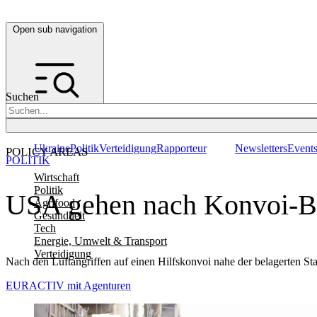
Open sub navigation
Suchen
Ukraine
Politik
Verteidigung
Rapporteur
Newsletters
Event
POLICY AREAS
POLITIK
Wirtschaft
Politik
USA gehen nach Konvoi-Bo
Agrifood
Gesundheit
Tech
Energie, Umwelt & Transport
Verteidigung
Nach den Luftangriffen auf einen Hilfskonvoi nahe der belagerten St
EURACTIV mit Agenturen