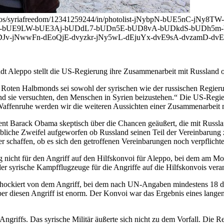
om/photos/syriafreedom/12341259244/in/photolist-jNybpN-bUE5n
7UC-bUE9LW-bUE3Aj-bUDdL7-bUDn5E-bUD8vA-bUDkdS-bUDh5
-jNwwFn-dEoQjE-dvyzkr-jNy5wL-dEjuYx-dvE9sA-dvzamD-dvE7
adt Aleppo stellt die US-Regierung ihre Zusammenarbeit mit Russland o
 Roten Halbmonds sei sowohl der syrischen wie der russischen Regier
nd sie versuchten, den Menschen in Syrien beizustehen.“ Die US-Regi
Waffenruhe werden wir die weiteren Aussichten einer Zusammenarbeit m
ident Barack Obama skeptisch über die Chancen geäußert, die mit Rus
ebliche Zweifel aufgeworfen ob Russland seinen Teil der Vereinbarung z
 schaffen, ob es sich den getroffenen Vereinbarungen noch verpflichtet
g nicht für den Angriff auf den Hilfskonvoi für Aleppo, bei dem am M
der syrische Kampfflugzeuge für die Angriffe auf die Hilfskonvois veran
schockiert von dem Angriff, bei dem nach UN-Angaben mindestens 18 d
r diesen Angriff ist enorm. Der Konvoi war das Ergebnis eines lange
riffs. Das syrische Militär äußerte sich nicht zu dem Vorfall. Die 