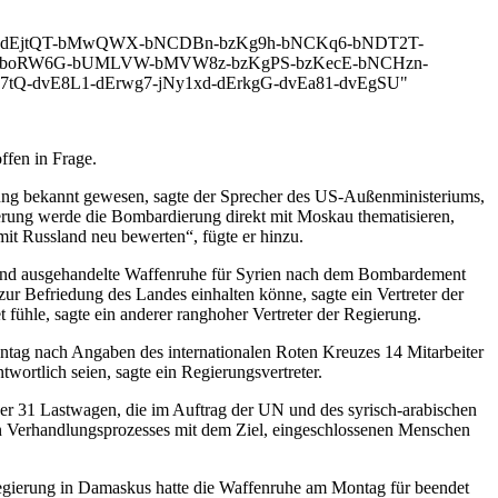
C-jNy8TW-dEjtQT-bMwQWX-bNCDBn-bzKg9h-bNCKq6-bNDT2T-
m-boRW6G-bUMLVW-bMVW8z-bzKgPS-bzKecE-bNCHzn-
tQ-dvE8L1-dErwg7-jNy1xd-dErkgG-dvEa81-dvEgSU"
ffen in Frage.
ung bekannt gewesen, sagte der Sprecher des US-Außenministeriums,
erung werde die Bombardierung direkt mit Moskau thematisieren,
it Russland neu bewerten“, fügte er hinzu.
sland ausgehandelte Waffenruhe für Syrien nach dem Bombardement
ur Befriedung des Landes einhalten könne, sagte ein Vertreter der
 fühle, sagte ein anderer ranghoher Vertreter der Regierung.
ontag nach Angaben des internationalen Roten Kreuzes 14 Mitarbeiter
twortlich seien, sagte ein Regierungsvertreter.
er 31 Lastwagen, die im Auftrag der UN und des syrisch-arabischen
n Verhandlungsprozesses mit dem Ziel, eingeschlossenen Menschen
Regierung in Damaskus hatte die Waffenruhe am Montag für beendet