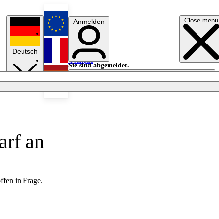
Close menu
Anmelden
English
Deutsch
Français
Sie sind abgemeldet.
Anmelden
Licht aus
Español
rf an
ffen in Frage.