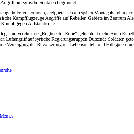
Angriff auf syrische Soldaten begründet.
lugzeuge in Frage kommen, ereignete sich am späten Montagabend in de
russische Kampfflugzeuge Angriffe auf Rebellen-Gebiete im Zentrum Ale
im Kampf gegen Aufständische.
rkriegsland vereinbarte „Regime der Ruhe“ gelte nicht mehr. Auch Rebel
ten Luftangriff auf syrische Regierungstruppen Dutzende Soldaten ge
m eine Versorgung der Bevölkerung mit Lebensmitteln und Hilfsgütern u
enruhe
t-Memes