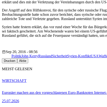
erklärt und dies mit der Verletzung der Vereinbarungen durch den US-
Der Angriff auf den Hilfskonvoi, für den syrische oder russische F
Beobachtungsstelle hatte schon zuvor berichtet, dass syrische oder 
zahlreiche Tote und Verletzte gegeben. Russland unterstützt Syrien 
Syrien hatte festern erklärt, das vor rund einer Woche für das Bürge
sei faktisch gescheitert. Am Wochenende waren bei einem US-geführ
Russland geführt, die sich auf die Feuerpause verständigt hatten, u
Sep 20, 2016 - 08:56
Politik
John Kerry
Russland
Sicherheit
Syrien-Konflikt
USA
Waff
Drucken
Aktie
MEIST GELESEN
WIRTSCHAFT
Europäer machen aus den vorgeschlagenen Euro-Banknoten Interne
25.07.2026