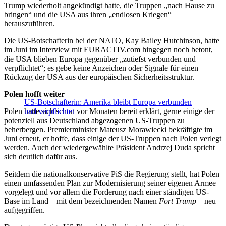
Trump wiederholt angekündigt hatte, die Truppen „nach Hause zu
bringen“ und die USA aus ihren „endlosen Kriegen“
herauszuführen.
Die US-Botschafterin bei der NATO, Kay Bailey Hutchinson, hatte
im Juni im Interview mit EURACTIV.com hingegen noch betont,
die USA blieben Europa gegenüber „zutiefst verbunden und
verpflichtet“; es gebe keine Anzeichen oder Signale für einen
Rückzug der USA aus der europäischen Sicherheitsstruktur.
Polen hofft weiter
US-Botschafterin: Amerika bleibt Europa verbunden
Polen hatte sich schon vor Monaten bereit erklärt, gerne einige der
und verpflichtet
potenziell aus Deutschland abgezogenen US-Truppen zu
beherbergen. Premierminister Mateusz Morawiecki bekräftigte im
Juni erneut, er hoffe, dass einige der US-Truppen nach Polen verlegt
werden. Auch der wiedergewählte Präsident Andrzej Duda spricht
sich deutlich dafür aus.
Seitdem die nationalkonservative PiS die Regierung stellt, hat Polen
einen umfassenden Plan zur Modernisierung seiner eigenen Armee
vorgelegt und vor allem die Forderung nach einer ständigen US-
Base im Land – mit dem bezeichnenden Namen
Fort Trump –
neu
aufgegriffen.