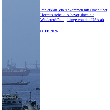
Iran erklärt, ein Abkommen mit Oman über
Hormus stehe kurz bevor, doch die
Wiedereröffnung hänge von den USA ab
06.08.2026