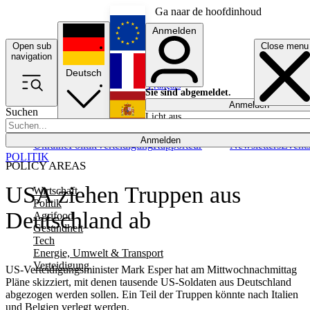
Ga naar de hoofdinhoud
Anmelden
Open sub
Close menu
English
navigation
Deutsch
Français
Sie sind abgemeldet.
Anmelden
Suchen
Licht aus
Español
Anmelden
Ukraine
Politik
Verteidigung
Rapporteur
Newsletters
Event
POLITIK
POLICY AREAS
USA ziehen Truppen aus
Wirtschaft
Politik
Deutschland ab
Agrifood
Gesundheit
Tech
Energie, Umwelt & Transport
Verteidigung
US-Verteidigungsminister Mark Esper hat am Mittwochnachmittag
Pläne skizziert, mit denen tausende US-Soldaten aus Deutschland
abgezogen werden sollen. Ein Teil der Truppen könnte nach Italien
und Belgien verlegt werden.