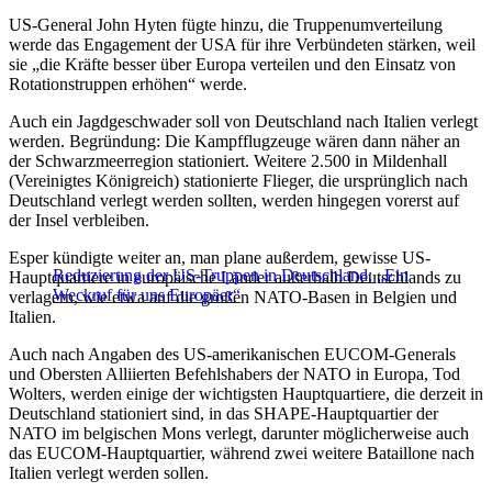
US-General John Hyten fügte hinzu, die Truppenumverteilung
werde das Engagement der USA für ihre Verbündeten stärken, weil
sie „die Kräfte besser über Europa verteilen und den Einsatz von
Rotationstruppen erhöhen“ werde.
Auch ein Jagdgeschwader soll von Deutschland nach Italien verlegt
werden. Begründung: Die Kampfflugzeuge wären dann näher an
der Schwarzmeerregion stationiert. Weitere 2.500 in Mildenhall
(Vereinigtes Königreich) stationierte Flieger, die ursprünglich nach
Deutschland verlegt werden sollten, werden hingegen vorerst auf
der Insel verbleiben.
Esper kündigte weiter an, man plane außerdem, gewisse US-
Reduzierung der US-Truppen in Deutschland: „Ein
Hauptquartiere in europäische Länder außerhalb Deutschlands zu
Weckruf für uns Europäer“
verlagern, wie etwa auf die großen NATO-Basen in Belgien und
Italien.
Auch nach Angaben des US-amerikanischen EUCOM-Generals
und Obersten Alliierten Befehlshabers der NATO in Europa, Tod
Wolters, werden einige der wichtigsten Hauptquartiere, die derzeit in
Deutschland stationiert sind, in das SHAPE-Hauptquartier der
NATO im belgischen Mons verlegt, darunter möglicherweise auch
das EUCOM-Hauptquartier, während zwei weitere Bataillone nach
Italien verlegt werden sollen.