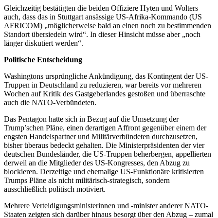
Gleichzeitig bestätigten die beiden Offiziere Hyten und Wolters
auch, dass das in Stuttgart ansässige US-Afrika-Kommando (US
AFRICOM) „möglicherweise bald an einen noch zu bestimmenden
Standort übersiedeln wird“. In dieser Hinsicht müsse aber „noch
länger diskutiert werden“.
Politische Entscheidung
Washingtons ursprüngliche Ankündigung, das Kontingent der US-
Truppen in Deutschland zu reduzieren, war bereits vor mehreren
Wochen auf Kritik des Gastgeberlandes gestoßen und überraschte
auch die NATO-Verbündeten.
Das Pentagon hatte sich in Bezug auf die Umsetzung der
Trump’schen Pläne, einen derartigen Affront gegenüber einem der
engsten Handelspartner und Militärverbündeten durchzusetzen,
bisher überaus bedeckt gehalten. Die Ministerpräsidenten der vier
deutschen Bundesländer, die US-Truppen beherbergen, appellierten
derweil an die Mitglieder des US-Kongresses, den Abzug zu
blockieren. Derzeitige und ehemalige US-Funktionäre kritisierten
Trumps Pläne als nicht militärisch-strategisch, sondern
ausschließlich politisch motiviert.
Mehrere Verteidigungsministerinnen und -minister anderer NATO-
Staaten zeigten sich darüber hinaus besorgt über den Abzug – zumal