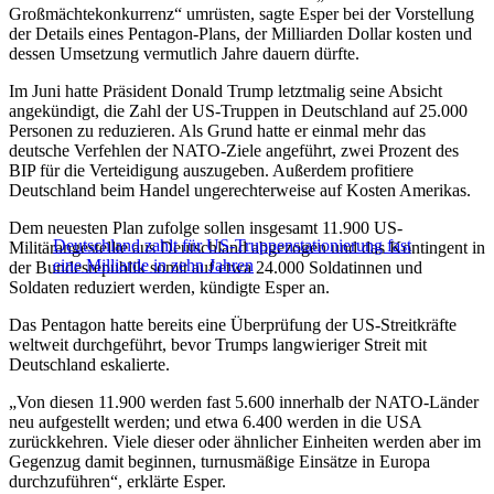
Großmächtekonkurrenz“ umrüsten, sagte Esper bei der Vorstellung
der Details eines Pentagon-Plans, der Milliarden Dollar kosten und
dessen Umsetzung vermutlich Jahre dauern dürfte.
Im Juni hatte Präsident Donald Trump letztmalig seine Absicht
angekündigt, die Zahl der US-Truppen in Deutschland auf 25.000
Personen zu reduzieren. Als Grund hatte er einmal mehr das
deutsche Verfehlen der NATO-Ziele angeführt, zwei Prozent des
BIP für die Verteidigung auszugeben. Außerdem profitiere
Deutschland beim Handel ungerechterweise auf Kosten Amerikas.
Dem neuesten Plan zufolge sollen insgesamt 11.900 US-
Deutschland zahlt für US-Truppenstationierung fast
Militärangestellte aus Deutschland abgezogen und das Kontingent in
eine Milliarde in zehn Jahren
der Bundesrepublik somit auf etwa 24.000 Soldatinnen und
Soldaten reduziert werden, kündigte Esper an.
Das Pentagon hatte bereits eine Überprüfung der US-Streitkräfte
weltweit durchgeführt, bevor Trumps langwieriger Streit mit
Deutschland eskalierte.
„Von diesen 11.900 werden fast 5.600 innerhalb der NATO-Länder
neu aufgestellt werden; und etwa 6.400 werden in die USA
zurückkehren. Viele dieser oder ähnlicher Einheiten werden aber im
Gegenzug damit beginnen, turnusmäßige Einsätze in Europa
durchzuführen“, erklärte Esper.