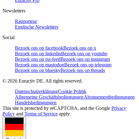
Euractiv Pro
Newsletters
Rapporteur
Englische Newsletters
Social
Bezoek ons op facebook
Bezoek ons op x
Bezoek ons op linkedin
Bezoek ons op youtube
Bezoek ons op rss-feed
Bezoek ons op instagram
Bezoek ons op mastodon
Bezoek ons op telegram
Bezoek ons op bluesky
Bezoek ons op threads
©
2026
Euractiv DE. All rights reserved.
Datenschutzerklärung
Cookie Politik
Allgemeine Geschäftsbedingungen
Abonnementbedingungen
Handelsbedingungen
This site is protected by reCAPTCHA, and the Google
Privacy
Policy
and
Terms of Service
apply.