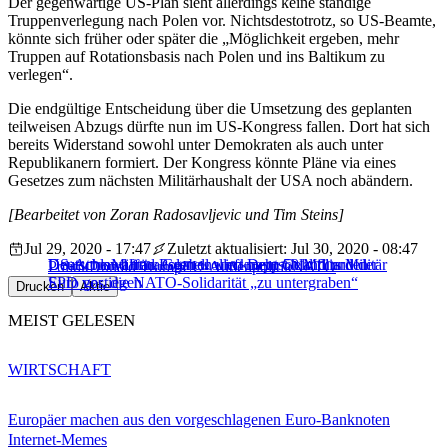
Der gegenwärtige US-Plan sieht allerdings keine ständige
Truppenverlegung nach Polen vor. Nichtsdestotrotz, so US-Beamte,
könnte sich früher oder später die „Möglichkeit ergeben, mehr
Truppen auf Rotationsbasis nach Polen und ins Baltikum zu
verlegen“.
Die endgültige Entscheidung über die Umsetzung des geplanten
teilweisen Abzugs dürfte nun im US-Kongress fallen. Dort hat sich
bereits Widerstand sowohl unter Demokraten als auch unter
Republikanern formiert. Der Kongress könnte Pläne via eines
Gesetzes zum nächsten Militärhaushalt der USA noch abändern.
[Bearbeitet von Zoran Radosavljevic und Tim Steins]
Jul 29, 2020 - 17:47
Zuletzt aktualisiert: Jul 30, 2020 - 08:47
Deutsche Militärausgaben um knapp 50 Milliarden
US-Atomwaffen: Grenell wirft Deutschland und der
Deutschland und Polen wollen mehr Geld fürs Militär
Politik
Donald Trump
EU-Außenpolitik
NATO
Euro gestiegen
SPD vor, die NATO-Solidarität „zu untergraben“
Drucken
Aktie
MEIST GELESEN
WIRTSCHAFT
Europäer machen aus den vorgeschlagenen Euro-Banknoten
Internet-Memes